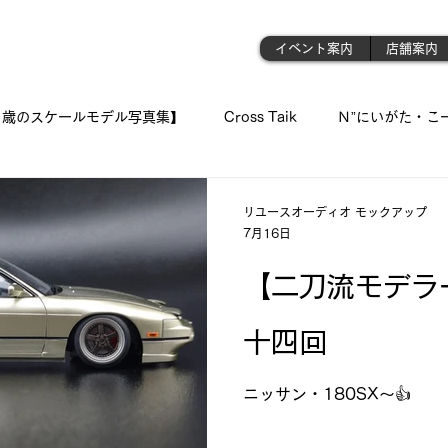
門店
イベント案内
店舗案内
1歳のスケールモデル写真集】
Cross Taik
Ｎ”にいがた・こ
ockupの音波実習室!!
【王国のオーディオ事情】
【俺の👍 
リユースオーディオ モックアップ
7月16日
「シュウちゃんの部屋!!」
蓄音機
「プラモが好きんがぁ～てぇ
【二刀流モデラ
十四回
 我が青春のプラ模型 🛥
『モデラーＮ氏の製作記録』
《 おっ
ニッサン・180SX～👍
ジェット・モデルよ !! 空へ✈
古いモデルを味わい深く…造る