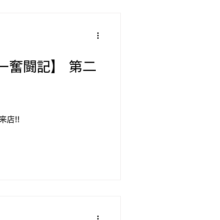
ー奮闘記】 第二
店!!