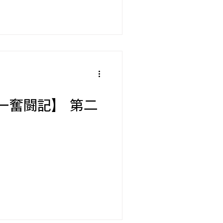
店主のひとりごと
デル
ー奮闘記】 第二