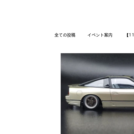
新潟県新潟市江南区｜オーディオ・プラモデル等のリユース専
リユースオーディオ モックアップ
全ての投稿
イベント案内
【1
【二刀流モデラー奮闘記】
M
『今日は美術の時間です!!』
🔧メカニックの作品集 🔨
🛩
DESSAU PRAMO WORKS