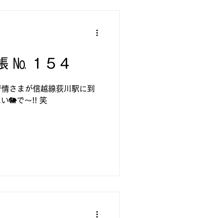
帳 № １５４
苦情さまが信越線荻川駅に到
い🐘で～!! 笑