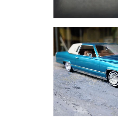
古いアンプをちっとばか楽しむ
スピーカーユニットを視る
な
『パワーモデル作品集💪』
ヨ