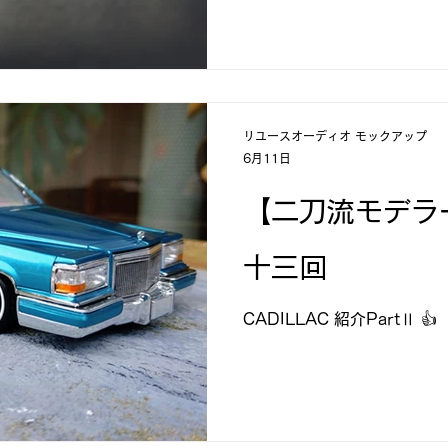
海外スピーカーを聴く
ヴィンテージ国産スピーカーを聴く
リユースオーディオ モックアップ
んで・も・っくあっぷ
モックアップ プラモ史
お宝のプラモ
6月11日
【二刀流モデラ
ンパチ飛行場✈✈✈
十三回
CADILLAC 紹介PartⅡ 👍