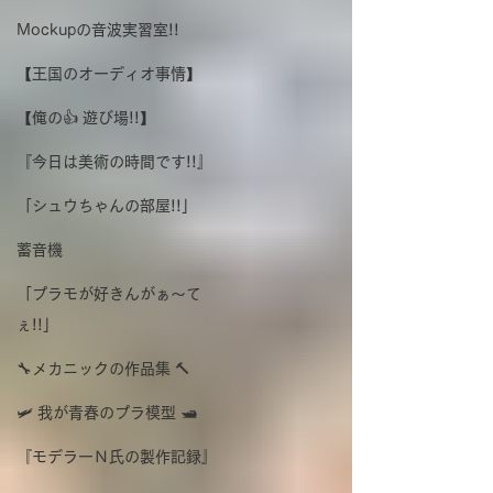
Mockupの音波実習室!!
【王国のオーディオ事情】
【俺の👍 遊び場!!】
『今日は美術の時間です!!』
「シュウちゃんの部屋!!」
蓄音機
「プラモが好きんがぁ～て
ぇ!!」
🔧メカニックの作品集 🔨
🛩 我が青春のプラ模型 🛥
『モデラーＮ氏の製作記録』