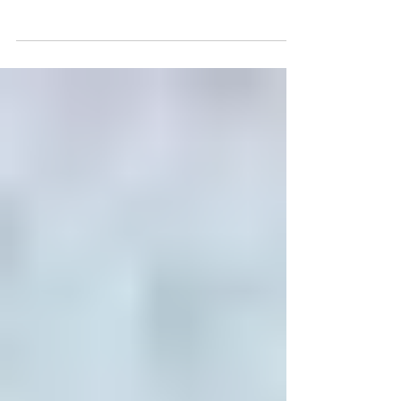
ＯＵＮＤ ＳＨＡＣＫ／ＫＥＮ
Ｙ
懐かしのカタログを中心にお楽しみください～!!