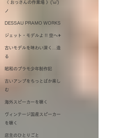
《 おっさんの作業場 》('ω')
ノ
DESSAU PRAMO WORKS
ジェット・モデルよ !! 空へ✈
古いモデルを味わい深く…造
る
昭和のプラモ少年制作記
古いアンプをちっとばか楽し
む
海外スピーカーを聴く
ヴィンテージ国産スピーカー
を聴く
店主のひとりごと