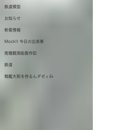
鉄道模型
お知らせ
新着情報
Mock!! 今日の出来事
南極観測船製作記
鉄道
戦艦大和を作るんダゼィ👍