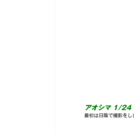
古いアンプをちっとばか楽しむ
スピーカーユニットを視る
な
『パワーモデル作品集💪』
ヨ
アオシマ
 1/24
最初は日陰で撮影をしま