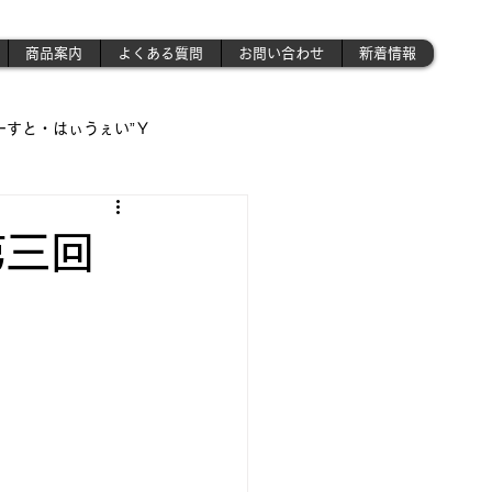
商品案内
よくある質問
お問い合わせ
新着情報
ーすと・はぃうぇい”Ｙ
遊び場!!】
第三回
!!」
さんの作業場 》('ω')ノ
昭和のプラモ少年制作記