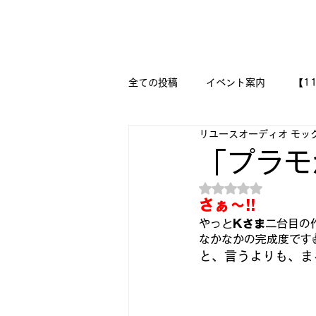
新潟県新潟市江南区｜オーディオ・プラモデル等のリユース専
リユースオーディオ モックアップ
全ての投稿
イベント案内
【1
リユースオーディオ モッ
【二刀流モデラー奮闘記】
M
「プラモ
5つ星のうちNaN
『今日は美術の時間です!!』
さぁ～!!
やっと
Kさま
二台目の
なかなかの完成度です
🔧メカニックの作品集 🔨
🛩
と、言うよりも、ま
DESSAU PRAMO WORKS