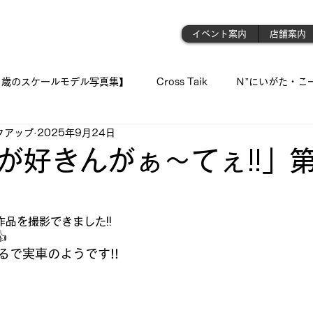
門店
イベント案内
店舗案内
1歳のスケールモデル写真集】
Cross Taik
Ｎ”にいがた・こ
クアップ
2025年9月24日
ockupの音波実習室!!
【王国のオーディオ事情】
【俺の👍 
が好きんがぁ～てぇ!!」
と評価されています。
「シュウちゃんの部屋!!」
蓄音機
「プラモが好きんがぁ～てぇ
作品を撮影できました!!

 我が青春のプラ模型 🛥
『モデラーＮ氏の製作記録』
《 おっ
るで実車のようです!!
ジェット・モデルよ !! 空へ✈
古いモデルを味わい深く…造る