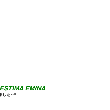
海外スピーカーを聴く
ヴィンテージ国産スピーカーを聴く
んで・も・っくあっぷ
モックアップ プラモ史
お宝のプラモ
ンパチ飛行場✈✈✈
 ESTIMA 
EMINA
した～!!