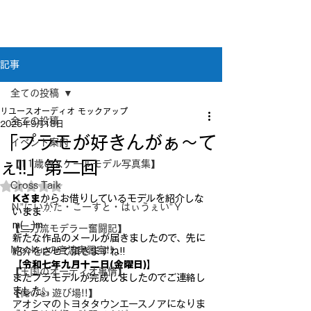
新潟県新潟市江南区｜オーディオ・プラモデル等
のリユース専門店
リユースオーディオ モックアップ
記事
全ての投稿
リユースオーディオ モックアップ
全ての投稿
2025年9月18日
「プラモが好きんがぁ～て
イベント案内
ぇ!!」第二回
【11歳のスケールモデル写真集】
Cross Taik
5つ星のうちNaNと評価されています。
Kさま
からお借りしているモデルを紹介しな
Ｎ”にいがた・こーすと・はぃうぇい”Ｙ
いまま…
m(__)m
【二刀流モデラー奮闘記】
新たな作品のメールが届きましたので、先に
Mockupの音波実習室!!
紹介をさせて頂きますね!!
【令和七年九月十二日(金曜日)】
【王国のオーディオ事情】
またプラモデルが完成しましたのでご連絡し
ました。
【俺の👍 遊び場!!】
アオシマのトヨタタウンエースノアになりま