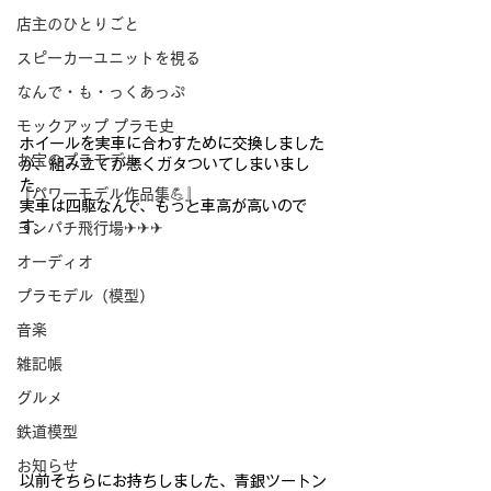
店主のひとりごと
スピーカーユニットを視る
なんで・も・っくあっぷ
モックアップ プラモ史
ホイールを実車に合わすために交換しました
お宝のプラモデル
が、組み
立てが悪くガタついてしまいまし
た。
『パワーモデル作品集💪』
実車は四駆なんで、もっと車高が高いので
す。
ヨンパチ飛行場✈✈✈
オーディオ
プラモデル（模型）
音楽
雑記帳
グルメ
鉄道模型
お知らせ
以前そちらにお持ちしま
した、青銀ツートン