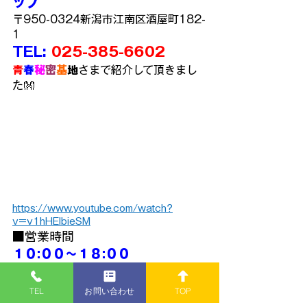
ップ
〒950-0324新潟市江南区酒屋町182-
1
TEL: 
025-385-6602
青
春
秘
密
基
地
さまで紹介して頂きまし
た👐
https://www.youtube.com/watch?
v=v1hHEIbieSM
■営業時間
１０:００～１８:００
■定休日
・火曜日
TEL
お問い合わせ
TOP
※火曜日
が
祭日
の場合は
営業
いた