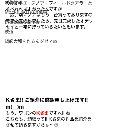
新着情報
のライトエースノア・フィールドツアラーと
並べ
れればよかったんですが…
Mock!! 今日の出来事
一応、別にノアはもう一台買ってあり
ますの
でまた完成しましたら、先日完成したオデッ
南極観測船製作記
セイと一緒に持っ
ていきたいと思います。
鉄道
戦艦大和を作るんダゼィ👍
Kさま!! ご紹介に感謝申し上げます!! 
m(__)m
もう、ワゴンの
Kさま
ですね!! 👍
こちらも、頑張って!! Kさまの作品を紹介を
させて頂きますからぁ～😊