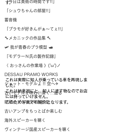
『今日は美術の時間です!!』
す。
「シュウちゃんの部屋!!」
蓄音機
「プラモが好きんがぁ～てぇ!!」
🔧メカニックの作品集 🔨
🛩 我が青春のプラ模型 🛥
『モデラーＮ氏の製作記録』
《 おっさんの作業場 》('ω')ノ
DESSAU PRAMO WORKS
これは実際に知人が乗っている車を再現しま
ジェット・モデルよ !! 空へ✈
した。
これは納車
祝にと、知人に渡す物なのでお店
古いモデルを味わい深く…造る
には持っていけません。
昭和のプラモ少年制作記
このため写真での
紹介となります。
古いアンプをちっとばか楽しむ
海外スピーカーを聴く
ヴィンテージ国産スピーカーを聴く