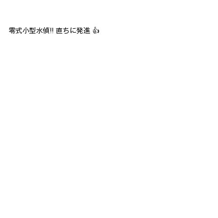
零式小型水偵!! 直ちに発進 👍