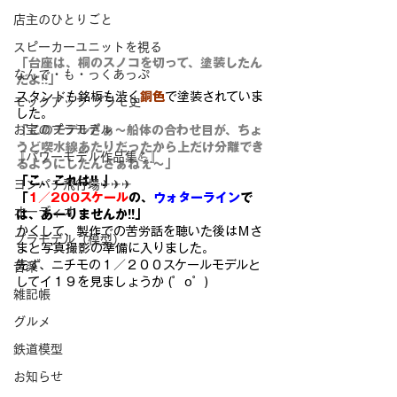
店主のひとりごと
スピーカーユニットを視る
「台座は、桐のスノコを切って、塗装したん
なんで・も・っくあっぷ
だよ!!」
スタンドも銘板も渋く
銅色
で塗装されていま
モックアップ プラモ史
した。
お宝のプラモデル
「このモデルさぁ～船体の合わせ目が、ちょ
うど喫水線あたりだったから上だけ分離でき
『パワーモデル作品集💪』
るようにしたんさぁねぇ～」
「こ、これは!! 」
ヨンパチ飛行場✈✈✈
「
1／200スケール
の、
ウォターライン
で
オーディオ
は、あーりませんか!!」
かくして、製作での苦労話を聴いた後はＭさ
プラモデル（模型）
まと写真撮影の準備に入りました。
先ず、ニチモの１／２００スケールモデルと
音楽
してイ１９を見ましょうか (゜o゜)
雑記帳
グルメ
鉄道模型
お知らせ