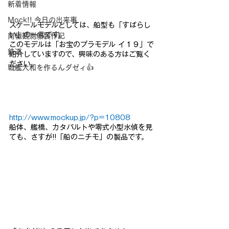
新着情報
Mock!! 今日の出来事
スケールモデルとしては、船型も「すばらし
い」の一言です。
南極観測船製作記
このモデルは「お宝のプラモデル イ１９」で
鉄道
紹介していますので、興味のある方はご覧く
ださい。
戦艦大和を作るんダゼィ👍
http://www.mockup.jp/?p=10808
船体、艦橋、カタパルトや零式小型水偵を見
ても、さすが!!「船のニチモ」の製品です。