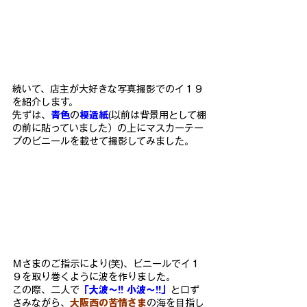
続いて、店主が大好きな写真撮影でのイ１９
を紹介します。
先ずは、
青色
の
模造紙
(以前は背景用として棚
の前に貼っていました）の上にマスカーテー
プのビニールを載せて撮影してみました。
Ｍさまのご指示により(笑)、ビニールでイ１
９を取り巻くように波を作りました。
この際、二人で
「大波～!! 小波～!!」
と口ず
さみながら、
大阪西の苦情さま
の海を目指し