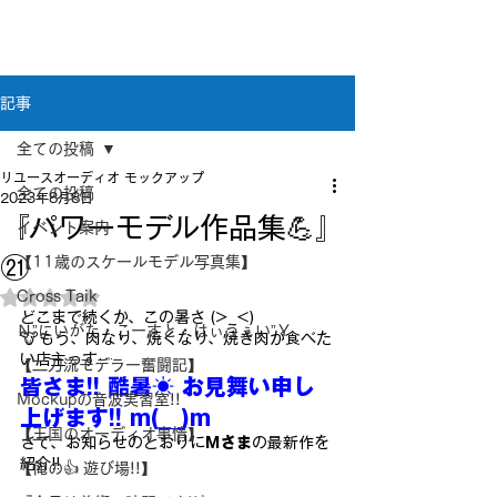
新潟県新潟市江南区｜オーディオ・プラモデル等
のリユース専門店
リユースオーディオ モックアップ
記事
全ての投稿
リユースオーディオ モックアップ
全ての投稿
2023年8月8日
『パワーモデル作品集💪』
イベント案内
㉑
【11歳のスケールモデル写真集】
Cross Taik
5つ星のうちNaNと評価されています。
どこまで続くか、この暑さ (>_<)
Ｎ”にいがた・こーすと・はぃうぇい”Ｙ
🐮もう、肉なり、焼くなり、焼き肉が食べた
い店主っす…
【二刀流モデラー奮闘記】
皆さま!! 
酷暑☀
 お見舞い申し
Mockupの音波実習室!!
上げます!! m(__)m
【王国のオーディオ事情】
さて、お知らせのとおりに
Ｍさま
の最新作を
紹介!!
【俺の👍 遊び場!!】