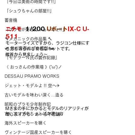
『今日は美術の時間です!!』
「シュウちゃんの部屋!!」
蓄音機
ニチモ
  1/200 
Uボート
IX-C U-
「プラモが好きんがぁ～てぇ!!」
511
🔧メカニックの作品集 🔨
モーターライズですから、ラジコン仕様にす
🛩 我が青春のプラ模型 🛥
る方もおられる有名なキットです。
艦首から見ましょう～
『モデラーＮ氏の製作記録』
《 おっさんの作業場 》('ω')ノ
DESSAU PRAMO WORKS
ジェット・モデルよ !! 空へ✈
古いモデルを味わい深く…造る
昭和のプラモ少年制作記
Mさまの手にかかるとモデルのリアリティが
古いアンプをちっとばか楽しむ
増しますから、あーら不思議!!
海外スピーカーを聴く
ヴィンテージ国産スピーカーを聴く