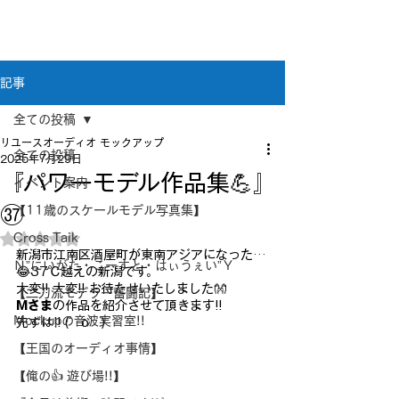
新潟県新潟市江南区｜オーディオ・プラモデル等
のリユース専門店
リユースオーディオ モックアップ
記事
全ての投稿
リユースオーディオ モックアップ
全ての投稿
2025年7月29日
『パワーモデル作品集💪』
イベント案内
㊲
【11歳のスケールモデル写真集】
Cross Taik
5つ星のうちNaNと評価されています。
新潟市江南区酒屋町が東南アジアになった…
Ｎ”にいがた・こーすと・はぃうぇい”Ｙ
😂37℃越えの新潟です。
大変!! 大変!! お待たせいたしました👐
【二刀流モデラー奮闘記】
Mさま
の作品を紹介させて頂きます!!
Mockupの音波実習室!!
先ずは!! (゜o゜)
【王国のオーディオ事情】
【俺の👍 遊び場!!】