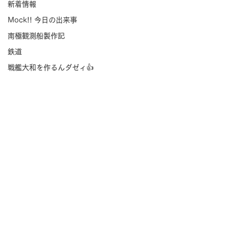
新着情報
Mock!! 今日の出来事
南極観測船製作記
鉄道
戦艦大和を作るんダゼィ👍