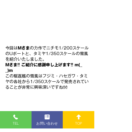
今回は
Mさま
の力作でニチモ1/200スケール
のUボートと、タミヤ1/350スケールの雪風
を紹介いたしました。
Mさま!! ご紹介に感謝申し上げます!! m(_ 
_)m
この駆逐艦の雪風はフジミ・ハセガワ・タミ
ヤの各社から1/350スケールで発売されてい
ることが非常に興味深いですね👐
TEL
お問い合わせ
TOP