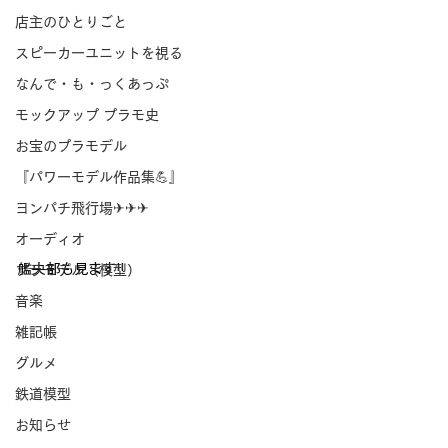
店主のひとりごと
スピーカーユニットを視る
なんで・も・っくあっぷ
モックアップ プラモ史
お宝のプラモデル
『パワーモデル作品集💪』
ヨンパチ飛行場✈✈✈
オーディオ
艦央部も見ます!!
プラモデル（模型）
音楽
雑記帳
グルメ
鉄道模型
お知らせ