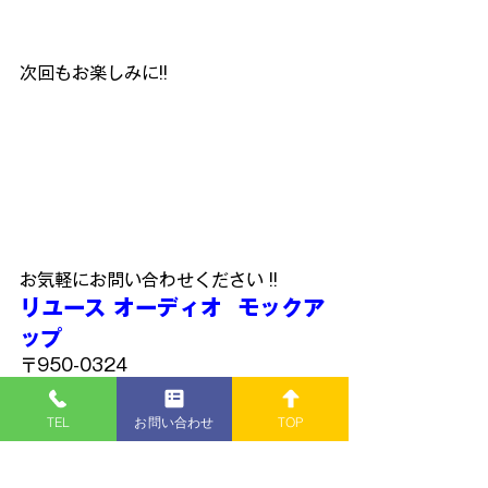
次回もお楽しみに!!
お気軽にお問い合わせください !!
リユース オーディオ  モックア
ップ
〒950-0324
新潟市江南区酒屋町182-1
TEL: 
025-385-6602
TEL
お問い合わせ
TOP
青
春
秘
密
基
地
さまで紹介して頂きまし
た👐