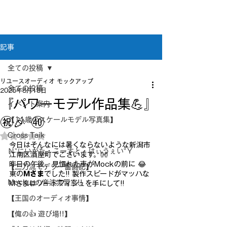
新潟県新潟市江南区｜オーディオ・プラモデル等
のリユース専門店
リユースオーディオ モックアップ
記事
全ての投稿
リユースオーディオ モックアップ
全ての投稿
2025年8月18日
『パワーモデル作品集💪』
イベント案内
㊗🎉 ㊵
【11歳のスケールモデル写真集】
Cross Taik
5つ星のうちNaNと評価されています。
今日はそんなには暑くならないような新潟市
Ｎ”にいがた・こーすと・はぃうぇい”Ｙ
江南区酒屋町でございます。👐
昨日の午後、見慣れた車がMockの前に 😂
【二刀流モデラー奮闘記】
東の
Mさま
でした!! 製作スピードがマッハな
Mockupの音波実習室!!
Mさまはソードフィシュを手にして!!
【王国のオーディオ事情】
【俺の👍 遊び場!!】