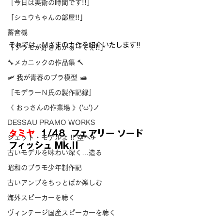
『今日は美術の時間です!!』
「シュウちゃんの部屋!!」
蓄音機
それでは、Mさまの力作を紹介いたします!!
「プラモが好きんがぁ～てぇ!!」
🔧メカニックの作品集 🔨
🛩 我が青春のプラ模型 🛥
『モデラーＮ氏の製作記録』
《 おっさんの作業場 》('ω')ノ
DESSAU PRAMO WORKS
タミヤ
  1/48  フェアリー ソード
ジェット・モデルよ !! 空へ✈
フィッシュ Mk.II
古いモデルを味わい深く…造る
昭和のプラモ少年制作記
古いアンプをちっとばか楽しむ
海外スピーカーを聴く
ヴィンテージ国産スピーカーを聴く