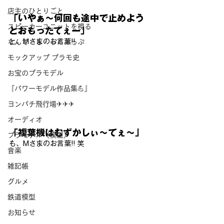
店主のひとりごと
「いやぁ～何回も途中で止めよう
スピーカーユニットを視る
とおもったてぇー」
と、Mさまのお言葉!!
なんで・も・っくあっぷ
モックアップ プラモ史
お宝のプラモデル
『パワーモデル作品集💪』
ヨンパチ飛行場✈✈✈
オーディオ
「複葉機はむずかしぃ～てぇ～」
プラモデル（模型）
も、Mさまのお言葉!! 笑
音楽
雑記帳
グルメ
鉄道模型
お知らせ