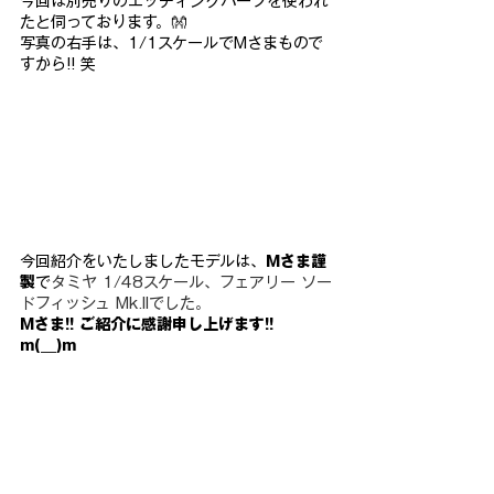
今回は別売りのエッチィングパーツを使われ
たと伺っております。👐
写真の右手は、1/1スケールでMさまもので
すから!! 笑
今回紹介をいたしましたモデルは、
Mさま謹
製
で
タミヤ 1/48スケール、フェアリー ソー
ドフィッシュ Mk.IIでした。
Mさま!! ご紹介に感謝申し上げます!! 
m(__)m