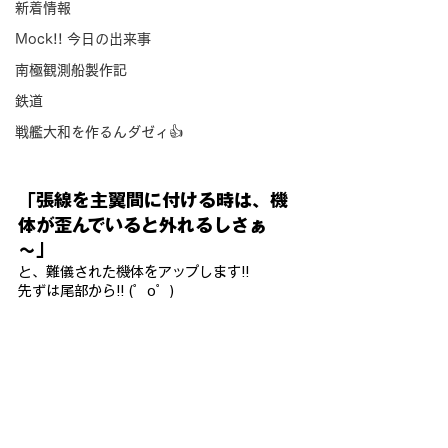
新着情報
Mock!! 今日の出来事
南極観測船製作記
鉄道
戦艦大和を作るんダゼィ👍
「張線を主翼間に付ける時は、機
体が歪んでいると外れるしさぁ
～」
と、難儀された機体をアップします!!
先ずは尾部から!! (゜o゜)