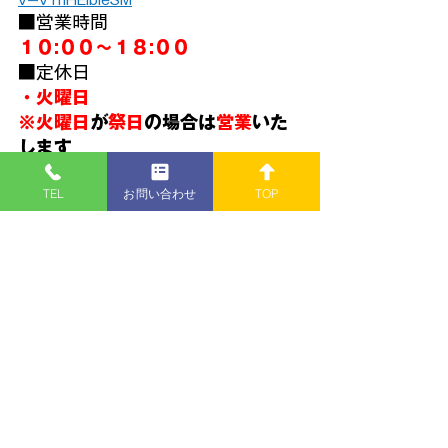
■営業時間
１０:００～１８:００
■定休日
・火曜日
※火曜日
が
祭日
の場合は
営業
いた
します
『モデラーＮ氏の製作記録』
TEL
お問い合わせ
TOP
すべて表示
最新記事