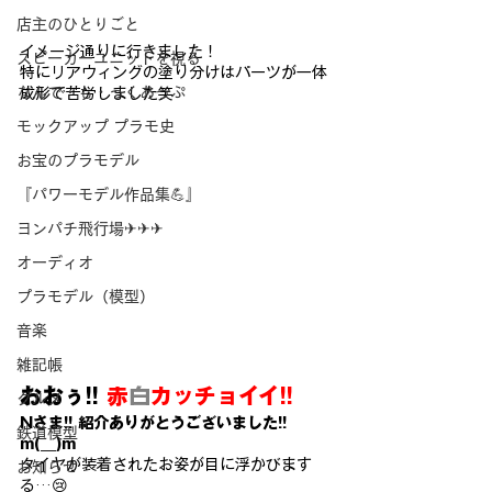
店主のひとりごと
イメージ通りに行きました！
スピーカーユニットを視る
特にリアウィングの塗り分けはパーツが一体
なんで・も・っくあっぷ
成形で苦労しました笑
モックアップ プラモ史
お宝のプラモデル
『パワーモデル作品集💪』
ヨンパチ飛行場✈✈✈
オーディオ
プラモデル（模型）
音楽
雑記帳
おおぅ!!
 赤
白
カッチョイイ!!
グルメ
Nさま!! 紹介ありがとうございました!! 
鉄道模型
m(__)m
タイヤが装着されたお姿が目に浮かびます
お知らせ
る…😢