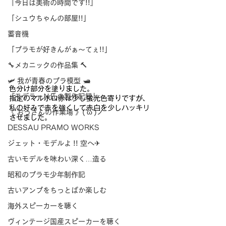
『今日は美術の時間です!!』
「シュウちゃんの部屋!!」
蓄音機
「プラモが好きんがぁ～てぇ!!」
🔧メカニックの作品集 🔨
🛩 我が青春のプラ模型 🛥
色分け部分を塗りました。
『モデラーＮ氏の製作記録』
指定のマルボロ赤は少し蛍光色寄りですが、
私の好みで赤を強くして赤白を少しハッキリ
《 おっさんの作業場 》('ω')ノ
させました。
DESSAU PRAMO WORKS
ジェット・モデルよ !! 空へ✈
古いモデルを味わい深く…造る
昭和のプラモ少年制作記
古いアンプをちっとばか楽しむ
海外スピーカーを聴く
ヴィンテージ国産スピーカーを聴く