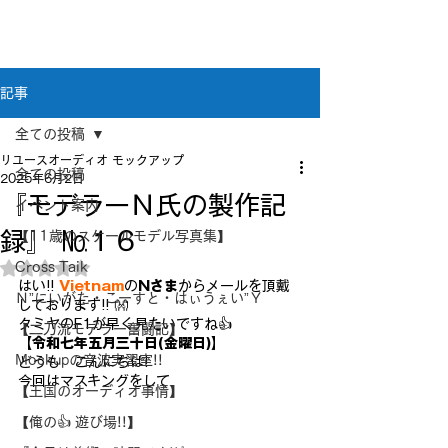
新潟県新潟市江南区｜オーディオ・プラモデル等
のリユース専門店
リユースオーディオ モックアップ
記事
全ての投稿
リユースオーディオ モックアップ
全ての投稿
2025年6月2日
『モデラーＮ氏の製作記
イベント案内
録』 №１６
【11歳のスケールモデル写真集】
Cross Taik
5つ星のうちNaNと評価されています。
はい!! 
Vietnam
の
Nさま
からメールを頂戴
Ｎ”にいがた・こーすと・はぃうぇい”Ｙ
しております!! 👐
タミヤのF1が早く見たいですね👍
【二刀流モデラー奮闘記】
【令和七年五月三十日(金曜日)】
Mockupの音波実習室!!
どうも　こんにちは!
今回はマスキングをして
【王国のオーディオ事情】
【俺の👍 遊び場!!】