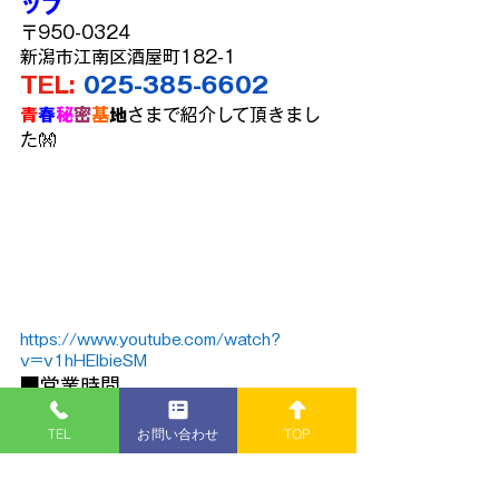
ップ
〒950-0324
新潟市江南区酒屋町182-1
TEL:
025-385-6602
青
春
秘
密
基
地
さまで紹介して頂きまし
た👐
https://www.youtube.com/watch?
v=v1hHEIbieSM
■営業時間
１０:００～１８:００
TEL
お問い合わせ
TOP
■定休日
・火曜日
『モデラーＮ氏の製作記録』