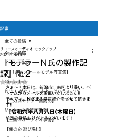
新潟県新潟市江南区｜オーディオ・プラモデル等
のリユース専門店
リユースオーディオ モックアップ
記事
全ての投稿
リユースオーディオ モックアップ
全ての投稿
2024年8月9日
『モデラーＮ氏の製作記
イベント案内
録』№２
【11歳のスケールモデル写真集】
Cross Taik
5つ星のうちNaNと評価されています。
さぁ～!! 本日は、新潟市江南区より暑い、ベ
Ｎ”にいがた・こーすと・はぃうぇい”Ｙ
トナムからメールを頂戴いたしました!!
それでは、
Ｎさま!!
 早速紹介をさせて頂きま
【二刀流モデラー奮闘記】
す!!
Mockupの音波実習室!!
【令和六年八月八日(木曜日】
前回の投稿ありがとうございます！
【王国のオーディオ事情】
【俺の👍 遊び場!!】