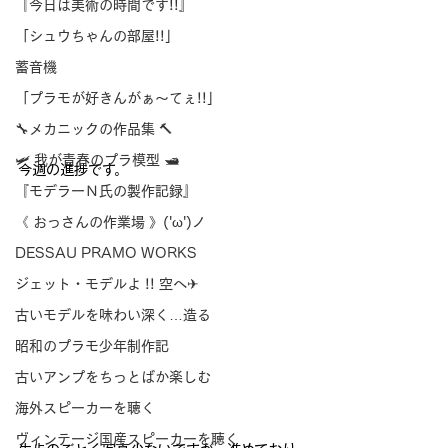
『今日は美術の時間です!!』
「シュウちゃんの部屋!!」
蓄音機
「プラモが好きんがぁ～てぇ!!」
🔧メカニックの作品集 🔨
🛩 我が青春のプラ模型 🛥
今週の進捗です。
『モデラーＮ氏の製作記録』
《 おっさんの作業場 》('ω')ノ
DESSAU PRAMO WORKS
ジェット・モデルよ !! 空へ✈
古いモデルを味わい深く…造る
昭和のプラモ少年制作記
古いアンプをちっとばか楽しむ
海外スピーカーを聴く
ヴィンテージ国産スピーカーを聴く