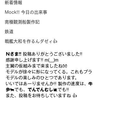
新着情報
Mock!! 今日の出来事
南極観測船製作記
鉄道
戦艦大和を作るんダゼィ👍
Ｎさま!!
 投稿ありがとうございました!!
感謝申し上げます!! m(__)m
主翼の仮組みまで来ましたね👐
モデルが徐々に形になってくる。これもプラ
モデルの楽しみのひとつであります。
いいではあーりませんか!! 製作の速度は、
牛
歩
🐄でも、
でんでんむし
🐌でも!!
また、投稿をお待ちしていますね 👍