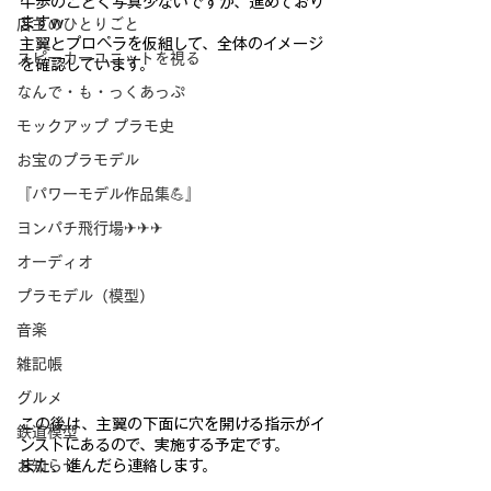
牛歩のごとく写真少ないですが、進めており
ますw
店主のひとりごと
主翼とプロペラを仮組して、全体のイメージ
スピーカーユニットを視る
を確認しています。
なんで・も・っくあっぷ
モックアップ プラモ史
お宝のプラモデル
『パワーモデル作品集💪』
ヨンパチ飛行場✈✈✈
オーディオ
プラモデル（模型）
音楽
雑記帳
グルメ
この後は、主翼の下面に穴を開ける指示がイ
鉄道模型
ンストにあるので、実施する予定です。
また、進んだら連絡します。
お知らせ