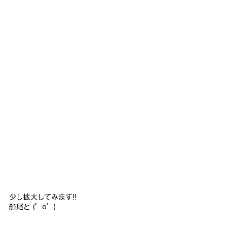
少し拡大してみます!!
船尾と (゜o゜)