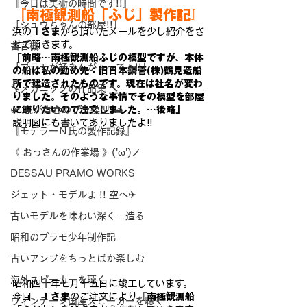
『今日は美術の時間です!!』
『南極観測船
「ふじ」
製作記』
「シュウちゃんの部屋!!」
浜の
Ｉさま
から頂いたメールを少し紹介をさ
せて頂きます。
蓄音機
「前略…
南極観測船ふじの模型ですが、
本体
「プラモが好きんがぁ～てぇ!!」
の船は私の勤め先：旧日本鋼管(株)鶴見造船
所
で建造されたものです。現在は社名が変わ
🔧メカニックの作品集 🔨
りました。
そのような事情でその模型を部屋
に飾りたいので
注文しました。…後略」
🛩 我が青春のプラ模型 🛥
説明図にも書いてありましたよ!!
『モデラーＮ氏の製作記録』
《 おっさんの作業場 》('ω')ノ
DESSAU PRAMO WORKS
ジェット・モデルよ !! 空へ✈
古いモデルを味わい深く…造る
昭和のプラモ少年制作記
古いアンプをちっとばか楽しむ
海外スピーカーを聴く
昭和四十年七月十五日に竣工しています。
今回、
Ｉさま
のご注文により
『南極観測船
ヴィンテージ国産スピーカーを聴く