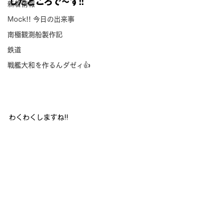
したところで
～
す!!
新着情報
Mock!! 今日の出来事
南極観測船製作記
鉄道
戦艦大和を作るんダゼィ👍
わくわくしますね!!