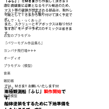
「ふじ」』
を
Ｍさま
から作製して頂きます
店主のひとりごと
が、完成後に必要となるモデル輸送のため、
マスト等の破損が想定される部品は、取外し
スピーカーユニットを視る
可能としてＩさまから取り付けて頂く予定で
す。
なんで・も・っくあっぷ
また、スクリューとギアボックスは取り付け
モックアップ プラモ史
ますが、モーターライズのギミックは省きま
す。
お宝のプラモデル
『パワーモデル作品集💪』
ヨンパチ飛行場✈✈✈
オーディオ
プラモデル（模型）
音楽
雑記帳
では、Ｍさま!! お願いいたします👐
グルメ
南極観測船「ふじ」
製作開始
で
鉄道模型
す。
船体塗装をするために下地準備を
お知らせ