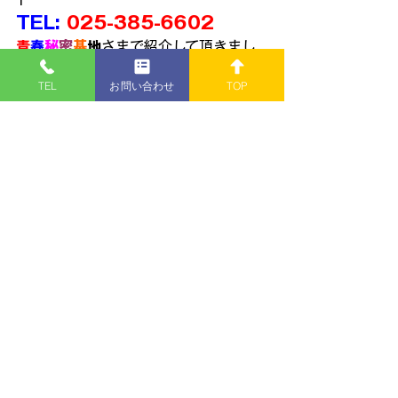
1
TEL: 
025-385-6602
青
春
秘
密
基
地
さまで紹介して頂きまし
た👐
TEL
お問い合わせ
TOP
https://www.youtube.com/watch?
v=v1hHEIbieSM
■営業時間
１０:００～１８:００
■定休日
・火曜日
南極観測船製作記