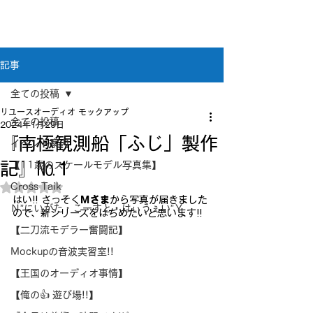
新潟県新潟市江南区｜オーディオ・プラモデル等
のリユース専門店
リユースオーディオ モックアップ
記事
全ての投稿
リユースオーディオ モックアップ
全ての投稿
2024年1月29日
『南極観測船「ふじ」製作
イベント案内
記』№１
【11歳のスケールモデル写真集】
Cross Taik
5つ星のうちNaNと評価されています。
はい!! さっそく
Ｍさま
から写真が届きました
Ｎ”にいがた・こーすと・はぃうぇい”Ｙ
ので、新シリーズをはぢめたいと思います!!
【二刀流モデラー奮闘記】
Mockupの音波実習室!!
【王国のオーディオ事情】
【俺の👍 遊び場!!】