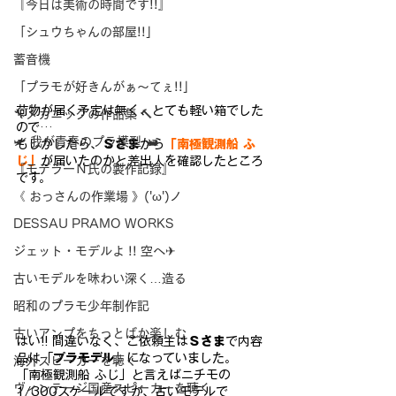
『今日は美術の時間です!!』
「シュウちゃんの部屋!!」
蓄音機
「プラモが好きんがぁ～てぇ!!」
荷物が届く予定は無く、とても軽い箱でした
🔧メカニックの作品集 🔨
ので…
🛩 我が青春のプラ模型 🛥
もしかしたら、
Ｓさま
から
「南極観測船 ふ
じ」
が届いたのかと差出人を確認したところ
『モデラーＮ氏の製作記録』
です。
《 おっさんの作業場 》('ω')ノ
DESSAU PRAMO WORKS
ジェット・モデルよ !! 空へ✈
古いモデルを味わい深く…造る
昭和のプラモ少年制作記
古いアンプをちっとばか楽しむ
はい!! 間違いなく、ご依頼主は
Ｓさま
で内容
品は「
プラモデル
」になっていました。
海外スピーカーを聴く
「南極観測船 ふじ」と言えばニチモの
ヴィンテージ国産スピーカーを聴く
1/300スケールですが、古いモデルで