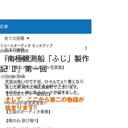
新潟県新潟市江南区｜オーディオ・プラモデル等
のリユース専門店
リユースオーディオ モックアップ
記事
全ての投稿
リユースオーディオ モックアップ
全ての投稿
2024年10月20日
『南極観測船「ふじ」製作
イベント案内
記 Ⅱ』第一回
【11歳のスケールモデル写真集】
Cross Taik
5つ星のうちNaNと評価されています。
天気は良いのですが、ひゃんでぇ!! 寒くなり
Ｎ”にいがた・こーすと・はぃうぇい”Ｙ
ました新潟市江南区酒屋町でございます。
本日の十一時にゆうパックが届きました。
【二刀流モデラー奮闘記】
そして、ここから第二の物語が
Mockupの音波実習室!!
始まります!!
【王国のオーディオ事情】
【俺の👍 遊び場!!】