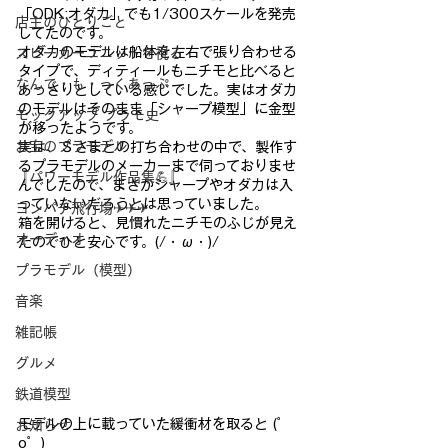
「ODK:オダカ」でも1/300スケールを発売
店主のひとりごと
してたのです。
オダカのモデルは船体を左右で張り合わせる
スピーカーユニットを視る
タイプで、ディティールもニチモと比べると
なんで・も・っくあっぷ
あっさりとしている感じでした。実はオダカ
のモデルはそのまま「シャープ模型」に金型
モックアップ プラモ史
が移ったようです。
お宝のプラモデル
実は、Ｓさまとの打ち合わせの中で、製作す
るプラモデルのメーカーまで伺っておりませ
『パワーモデル作品集💪』
んでしたので、まさかシャープやオダカは入
っていないだろうとは思っていました。
ヨンパチ飛行場✈✈✈
箱を開けると、見慣れたニチモのふじが見え
オーディオ
たのでひと安心です。(/・ω・)/
プラモデル（模型）
音楽
雑記帳
グルメ
鉄道模型
モデルの上に載っていた緩衝材を取ると (゜
お知らせ
o゜)