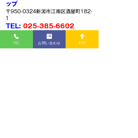
ップ
〒950-0324新潟市江南区酒屋町182-
1
TEL: 
025-385-6602
青
春
秘
密
基
地
さまで紹介して頂きまし
た👐
TEL
お問い合わせ
TOP
https://www.youtube.com/watch?
v=v1hHEIbieSM
■営業時間
１０:００～１８:００
■定休日
・
火曜日