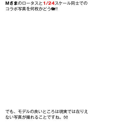
Ｍさま
のロータスと
1/24
スケール同士での
コラボ写真を何枚かどう🐘!!
でも、モデルの良いところは現実では在りえ
ない写真が撮れることですね。👐