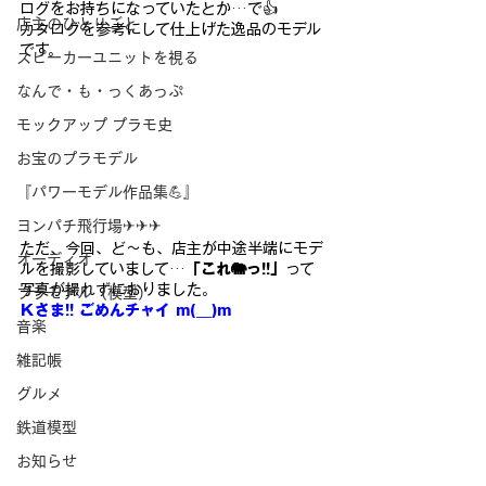
ログをお持ちになっていたとか…で👍
店主のひとりごと
カタログを参考にして仕上げた逸品のモデル
です。
スピーカーユニットを視る
なんで・も・っくあっぷ
モックアップ プラモ史
お宝のプラモデル
『パワーモデル作品集💪』
ヨンパチ飛行場✈✈✈
ただ、今回、ど～も、店主が中途半端にモデ
オーディオ
ルを撮影していまして…
「これ🐘っ!!」
って
写真が撮れずにおりました。
プラモデル（模型）
Ｋさま!! ごめんチャイ m(__)m
音楽
雑記帳
グルメ
鉄道模型
お知らせ