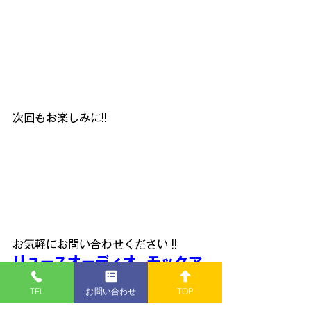
次回もお楽しみに!!
お気軽にお問い合わせください !!
リユースオーディオ  モックア
ップ
TEL
お問い合わせ
TOP
〒950-0324新潟市江南区酒屋町182-