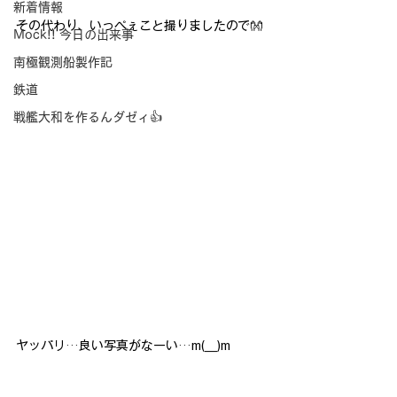
新着情報
その代わり、いっぺぇこと撮りましたので👐
Mock!! 今日の出来事
南極観測船製作記
鉄道
戦艦大和を作るんダゼィ👍
ヤッパリ…良い写真がなーい…m(__)m