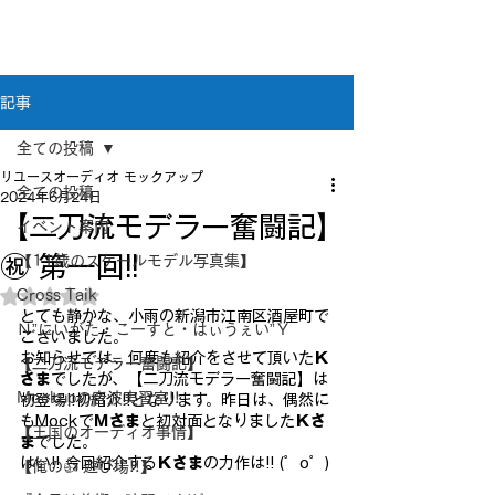
新潟県新潟市江南区｜オーディオ・プラモデル等
のリユース専門店
リユースオーディオ モックアップ
記事
全ての投稿
リユースオーディオ モックアップ
全ての投稿
2024年6月24日
【二刀流モデラー奮闘記】
イベント案内
㊗ 第一回!!
【11歳のスケールモデル写真集】
Cross Taik
5つ星のうちNaNと評価されています。
とても静かな、小雨の新潟市江南区酒屋町で
Ｎ”にいがた・こーすと・はぃうぇい”Ｙ
ございました。
お知らせでは、何度も紹介をさせて頂いた
Ｋ
【二刀流モデラー奮闘記】
さま
でしたが、【二刀流モデラー奮闘記】は
Mockupの音波実習室!!
初登場!!初紹介!!となります。昨日は、偶然に
もMockで
Ｍさま
と初対面となりました
Ｋさ
【王国のオーディオ事情】
ま
でした。
はい!! 今回紹介する
Ｋさま
の力作は!! (゜o゜)
【俺の👍 遊び場!!】