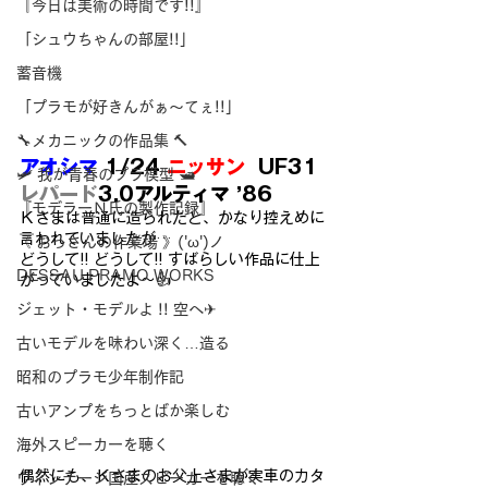
『今日は美術の時間です!!』
「シュウちゃんの部屋!!」
蓄音機
「プラモが好きんがぁ～てぇ!!」
🔧メカニックの作品集 🔨
アオシマ
 1/24 
ニッサン
  UF31 
🛩 我が青春のプラ模型 🛥
レパード
3.0アルティマ ’86
『モデラーＮ氏の製作記録』
Ｋさまは普通に造られたと、かなり控えめに
言われていましたが…
《 おっさんの作業場 》('ω')ノ
どうして!! どうして!! すばらしい作品に仕上
DESSAU PRAMO WORKS
がっていましたよ～👍
ジェット・モデルよ !! 空へ✈
古いモデルを味わい深く…造る
昭和のプラモ少年制作記
古いアンプをちっとばか楽しむ
海外スピーカーを聴く
偶然にも、Ｋさまのお父上さまが実車のカタ
ヴィンテージ国産スピーカーを聴く