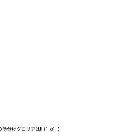
海外スピーカーを聴く
ヴィンテージ国産スピーカーを聴く
んで・も・っくあっぷ
モックアップ プラモ史
お宝のプラモ
ンパチ飛行場✈✈✈
塗分けグロリアは!! (゜o゜)