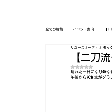
新潟県新潟市江南区｜オーディオ・プラモデル等のリユース専
リユースオーディオ モックアップ
全ての投稿
イベント案内
【1
リユースオーディオ モッ
【二刀流モデラー奮闘記】
M
【二刀流
5つ星のうちNaN
『今日は美術の時間です!!』
晴れた一日になり🐘
午後から
Kさま
がグラ
🔧メカニックの作品集 🔨
🛩
DESSAU PRAMO WORKS