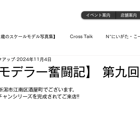
門店
イベント案内
店舗案内
1歳のスケールモデル写真集】
Cross Taik
Ｎ”にいがた・こ
クアップ
2024年11月4日
ockupの音波実習室!!
【王国のオーディオ事情】
【俺の👍 
モデラー奮闘記】 第九回
と評価されています。
「シュウちゃんの部屋!!」
蓄音機
「プラモが好きんがぁ～てぇ
な新潟市江南区酒屋町でございます。
チャンシリーズを完成されてご来店!!
 我が青春のプラ模型 🛥
『モデラーＮ氏の製作記録』
《 おっ
ジェット・モデルよ !! 空へ✈
古いモデルを味わい深く…造る