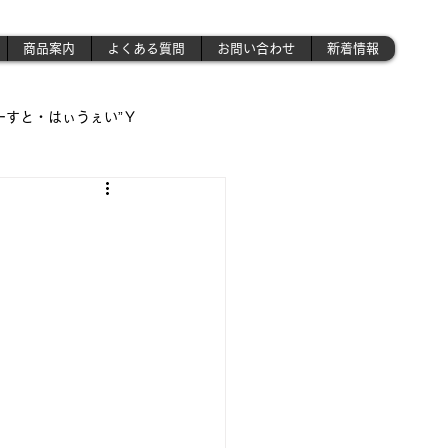
商品案内
よくある質問
お問い合わせ
新着情報
ーすと・はぃうぇい”Ｙ
遊び場!!】
!!」
さんの作業場 》('ω')ノ
昭和のプラモ少年制作記