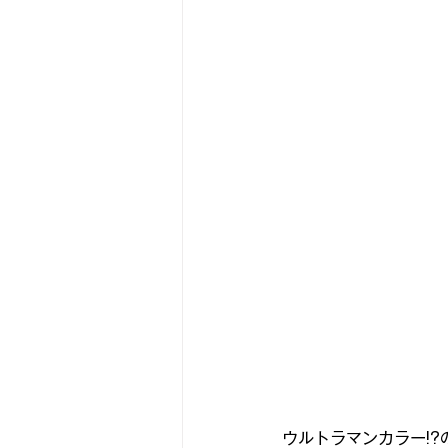
古いアンプをちっとばか楽しむ
スピーカーユニットを視る
な
『パワーモデル作品集💪』
ヨ
ウルトラマンカラー!?の