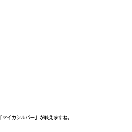
海外スピーカーを聴く
ヴィンテージ国産スピーカーを聴く
んで・も・っくあっぷ
モックアップ プラモ史
お宝のプラモ
ンパチ飛行場✈✈✈
「マイカシルバー」が映えますね。