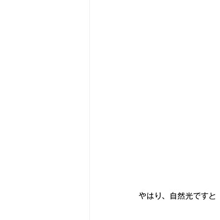
古いアンプをちっとばか楽しむ
スピーカーユニットを視る
な
『パワーモデル作品集💪』
ヨ
やはり、自然光ですと