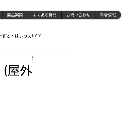
商品案内
よくある質問
お問い合わせ
新着情報
ーすと・はぃうぇい”Ｙ
遊び場!!】
(屋外
!!」
さんの作業場 》('ω')ノ
昭和のプラモ少年制作記