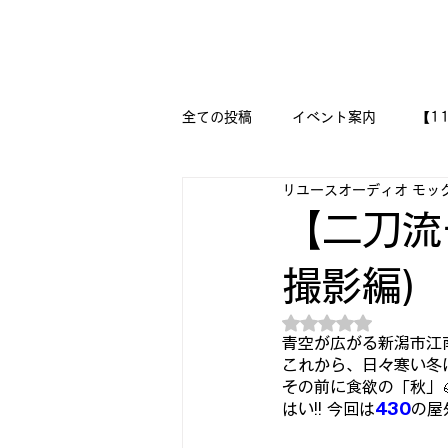
新潟県新潟市江南区｜オーディオ・プラモデル等のリユース専
リユースオーディオ モックアップ
全ての投稿
イベント案内
【1
リユースオーディオ モッ
【二刀流モデラー奮闘記】
M
【二刀流
撮影編)
『今日は美術の時間です!!』
5つ星のうちNaN
青空が広がる新潟市江
🔧メカニックの作品集 🔨
🛩
これから、日々寒い冬
その前に食欲の「秋」
はい!! 今回は
430
の屋
DESSAU PRAMO WORKS