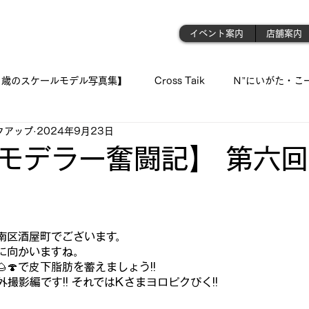
門店
イベント案内
店舗案内
1歳のスケールモデル写真集】
Cross Taik
Ｎ”にいがた・こ
クアップ
2024年9月23日
ockupの音波実習室!!
【王国のオーディオ事情】
【俺の👍 
モデラー奮闘記】 第六回 
「シュウちゃんの部屋!!」
蓄音機
「プラモが好きんがぁ～てぇ
と評価されています。
南区酒屋町でございます。
 我が青春のプラ模型 🛥
『モデラーＮ氏の製作記録』
《 おっ
に向かいますね。
🍄で皮下脂肪を蓄えましょう!!
外撮影編です!! それではKさまヨロピクぴく!!
ジェット・モデルよ !! 空へ✈
古いモデルを味わい深く…造る