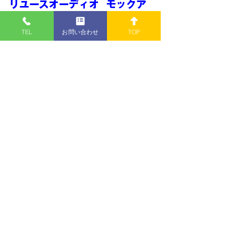
リユースオーディオ  モックア
ップ
〒950-0324
TEL
お問い合わせ
TOP
新潟市江南区酒屋町182-1
TEL: 
025-385-6602
青
春
秘
密
基
地
さまで紹介して頂きまし
た👐
https://www.youtube.com/watch?
v=v1hHEIbieSM
■営業時間
１０:００～１８:００
■定休日