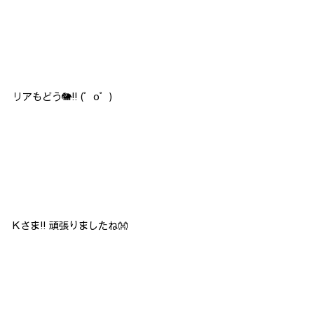
リアもどう🐘!! (゜o゜)
Kさま!! 頑張りましたね👐