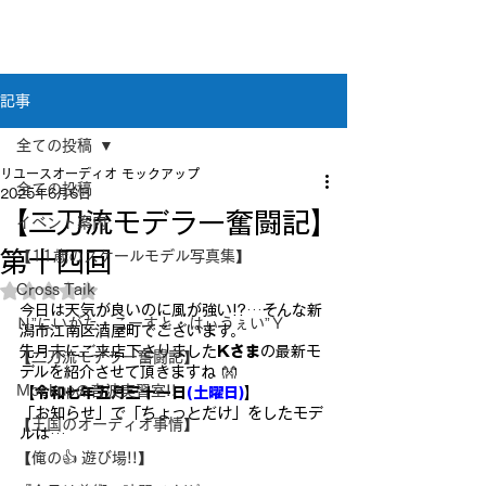
新潟県新潟市江南区｜オーディオ・プラモデル等
のリユース専門店
リユースオーディオ モックアップ
記事
全ての投稿
リユースオーディオ モックアップ
全ての投稿
2025年6月6日
【二刀流モデラー奮闘記】
イベント案内
第十四回
【11歳のスケールモデル写真集】
Cross Taik
5つ星のうちNaNと評価されています。
今日は天気が良いのに風が強い!?…そんな新
Ｎ”にいがた・こーすと・はぃうぇい”Ｙ
潟市江南区酒屋町でございます。
先月末にご来店下さりました
Kさま
の最新モ
【二刀流モデラー奮闘記】
デルを紹介させて頂きますね 👐
Mockupの音波実習室!!
【令和七年五月三十一日
(土曜日)
】
「お知らせ」で「ちょっとだけ」をしたモデ
【王国のオーディオ事情】
ルは…
【俺の👍 遊び場!!】