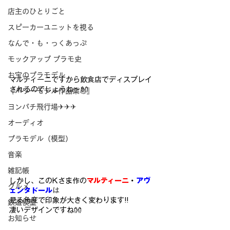
店主のひとりごと
スピーカーユニットを視る
なんで・も・っくあっぷ
モックアップ プラモ史
お宝のプラモデル
マルティーニですから飲食店でディスプレイ
されるのでしょうね～👐
『パワーモデル作品集💪』
ヨンパチ飛行場✈✈✈
オーディオ
プラモデル（模型）
音楽
雑記帳
しかし、このKさま作の
マルティーニ
・
アヴ
グルメ
ェンタドール
は
見る角度で印象が大きく変わります!!
鉄道模型
凄いデザインですね👐
お知らせ