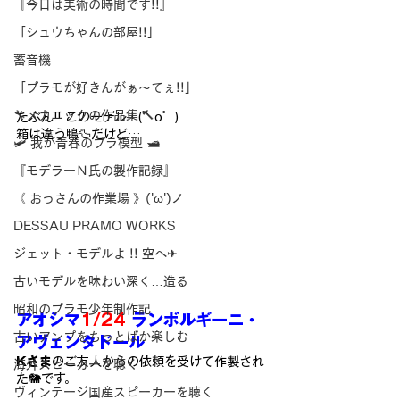
『今日は美術の時間です!!』
「シュウちゃんの部屋!!」
蓄音機
「プラモが好きんがぁ～てぇ!!」
🔧メカニックの作品集 🔨
たぶん!! このモデル!! (゜o゜)
箱は違う鴨🦆だけど…
🛩 我が青春のプラ模型 🛥
『モデラーＮ氏の製作記録』
《 おっさんの作業場 》('ω')ノ
DESSAU PRAMO WORKS
ジェット・モデルよ !! 空へ✈
古いモデルを味わい深く…造る
昭和のプラモ少年制作記
アオシマ
1/24 
ランボルギーニ・
古いアンプをちっとばか楽しむ
アヴェンタドール
Kさま
のご友人からの依頼を受けて作製され
海外スピーカーを聴く
た🐘です。
ヴィンテージ国産スピーカーを聴く