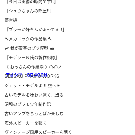
『今日は美術の時間です!!』
「シュウちゃんの部屋!!」
蓄音機
「プラモが好きんがぁ～てぇ!!」
🔧メカニックの作品集 🔨
🛩 我が青春のプラ模型 🛥
『モデラーＮ氏の製作記録』
《 おっさんの作業場 》('ω')ノ
アオシマ　
CB400N
DESSAU PRAMO WORKS
ジェット・モデルよ !! 空へ✈
古いモデルを味わい深く…造る
昭和のプラモ少年制作記
古いアンプをちっとばか楽しむ
海外スピーカーを聴く
ヴィンテージ国産スピーカーを聴く