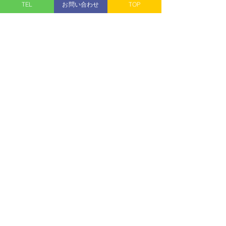
TEL
お問い合わせ
TOP
・火曜日
※火曜日
が
祭日
の場合は
営業
いた
します
【俺の👍 遊び場!!】
すべて表示
最新記事