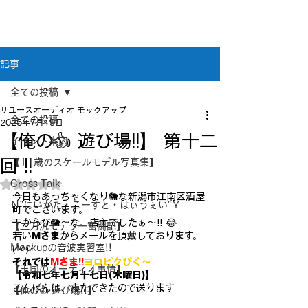
新潟県新潟市江南区｜オーディオ・プラモデル等
のリユース専門店
リユースオーディオ モックアップ
記事
全ての投稿
リユースオーディオ モックアップ
全ての投稿
2025年7月19日
【俺の👍 遊び場!!】 第十二
イベント案内
回 !!
【11歳のスケールモデル写真集】
Cross Taik
5つ星のうちNaNと評価されています。
今日もあっちゃくなり🐘な新潟市江南区酒屋
Ｎ”にいがた・こーすと・はぃうぇい”Ｙ
町でございます。
干からび🐘～な、店主でしたぁ～!! 😂
【二刀流モデラー奮闘記】
若い
Mさま
からメールを頂戴しております。
Mockupの音波実習室!!
(^^)/
それでは
Mさま!!
ヨロピクぴく～
【王国のオーディオ事情】
【令和七年七月十七日(木曜日)】
こんばんは、またできたので送ります
【俺の👍 遊び場!!】