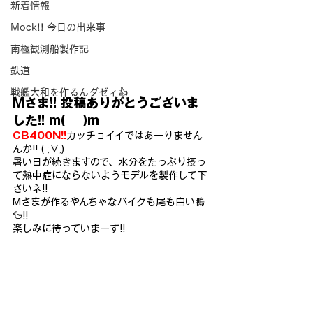
新着情報
Mock!! 今日の出来事
南極観測船製作記
鉄道
戦艦大和を作るんダゼィ👍
Mさま!! 投稿ありがとうございま
した!! m(_ _)m
CB400N!!
カッチョイイではあーりません
んか!! ( ;∀;)
暑い日が続きますので、水分をたっぷり摂っ
て熱中症にならないようモデルを製作して下
さいネ!!
Mさまが作るやんちゃなバイクも尾も白い鴨
🦆!!
楽しみに待っていまーす!!