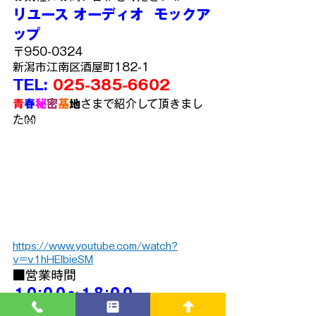
リユース オーディオ  モックア
ップ
〒950-0324
新潟市江南区酒屋町182-1
TEL: 
025-385-6602
青
春
秘
密
基
地
さまで紹介して頂きまし
た👐
https://www.youtube.com/watch?
v=v1hHEIbieSM
■営業時間
１０:００～１８:００
■定休日