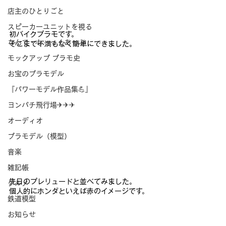
店主のひとりごと
スピーカーユニットを視る
初バイクプラモです。
なんで・も・っくあっぷ
そこまで不満もなく簡単にできました。
モックアップ プラモ史
お宝のプラモデル
『パワーモデル作品集💪』
ヨンパチ飛行場✈✈✈
オーディオ
プラモデル（模型）
音楽
雑記帳
先日のプレリュードと並べてみました。
グルメ
個人的にホンダといえば赤のイメージです。
鉄道模型
お知らせ