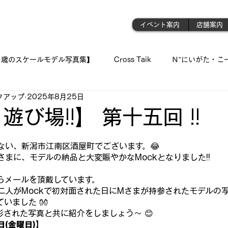
門店
イベント案内
店舗案内
1歳のスケールモデル写真集】
Cross Taik
Ｎ”にいがた・こ
クアップ
2025年8月25日
ockupの音波実習室!!
【王国のオーディオ事情】
【俺の👍 
 遊び場!!】 第十五回 !!
と評価されています。
「シュウちゃんの部屋!!」
蓄音機
「プラモが好きんがぁ～てぇ
ない、新潟市江南区酒屋町でございます。😂
まに、モデルの納品と大変賑やかなMockとなりました!!
らメールを頂戴しています。
 我が青春のプラ模型 🛥
『モデラーＮ氏の製作記録』
《 おっ
人がMockで初対面された日にMさまが持参されたモデルの写真
いました 👐
影された写真と共に紹介をしましょう～ 😊
ジェット・モデルよ !! 空へ✈
古いモデルを味わい深く…造る
(金曜日)】