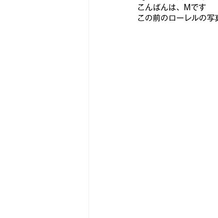
こんばんは、Mです
この前のローレルの写
古いアンプをちっとばか楽しむ
スピーカーユニットを視る
な
『パワーモデル作品集💪』
ヨ