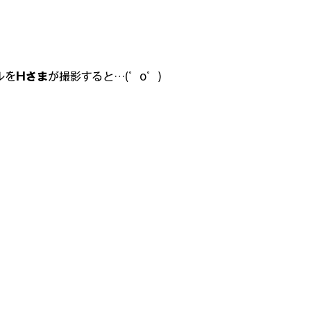
ルを
Hさま
が撮影すると…(゜o゜)