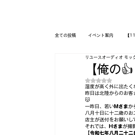
新潟県新潟市江南区｜オーディオ・プラモデル等のリユース専
リユースオーディオ モックアップ
全ての投稿
イベント案内
【1
リユースオーディオ モッ
【二刀流モデラー奮闘記】
M
【俺の👍
5つ星のうちNaN
『今日は美術の時間です!!』
湿度が高く外に出たく
昨日は北陸からのお客さ
😽
一昨日、若い
Mさま
か
🔧メカニックの作品集 🔨
🛩
八月十日に十二歳のお二
店主が送付をお願いして
それでは、
Hさま
が撮
DESSAU PRAMO WORKS
【令和七年八月二十二日