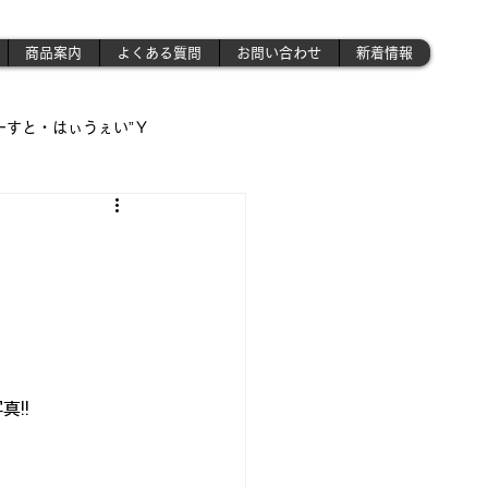
商品案内
よくある質問
お問い合わせ
新着情報
ーすと・はぃうぇい”Ｙ
遊び場!!】
!!」
さんの作業場 》('ω')ノ
!!
昭和のプラモ少年制作記