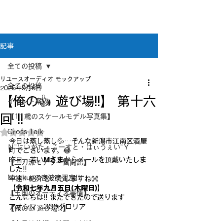
新潟県新潟市江南区｜オーディオ・プラモデル等
のリユース専門店
リユースオーディオ モックアップ
記事
全ての投稿
リユースオーディオ モックアップ
全ての投稿
2025年9月6日
【俺の👍 遊び場!!】 第十六
イベント案内
回 !!
【11歳のスケールモデル写真集】
Cross Taik
5つ星のうちNaNと評価されています。
今日は蒸し蒸し💦…そんな新潟市江南区酒屋
Ｎ”にいがた・こーすと・はぃうぇい”Ｙ
町でございます。😂
昨日、若い
Mさま
からメールを頂戴いたしま
【二刀流モデラー奮闘記】
した!!
Mockupの音波実習室!!
早速!! 紹介をいたしますね👐
【令和七年九月五日(木曜日)】
【王国のオーディオ事情】
こんにちは!! またできたので送ります
アオシマ　330グロリア
【俺の👍 遊び場!!】