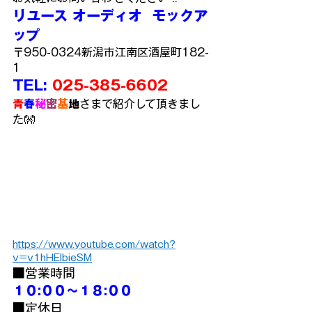
リユース オーディオ  モックア
ップ
〒950-0324新潟市江南区酒屋町182-
1
TEL: 
025-385-6602
青
春
秘
密
基
地
さまで紹介して頂きまし
た👐
https://www.youtube.com/watch?
v=v1hHEIbieSM
■営業時間
１０:００～１８:００
■定休日