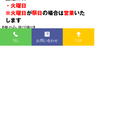
・火曜日
※火曜日
が
祭日
の場合は
営業
いた
します
【俺の👍 遊び場!!】
TEL
お問い合わせ
TOP
すべて表示
最新記事