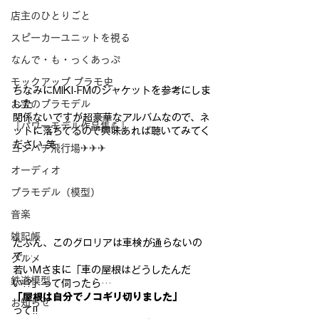
店主のひとりごと
スピーカーユニットを視る
なんで・も・っくあっぷ
モックアップ プラモ史
ちなみにMIKI-FMのジャケットを参考にしま
した
お宝のプラモデル
関係ないですが超豪華なアルバムなので、ネ
『パワーモデル作品集💪』
ットに落ちてるので興味
あれば聴いてみてく
ださい 笑
ヨンパチ飛行場✈✈✈
オーディオ
プラモデル（模型）
音楽
雑記帳
たぶん、このグロリアは車検が通らないの
で…
グルメ
若いMさまに「車の屋根はどうしたんだ
鉄道模型
い!?」って伺ったら…
「屋根は自分でノコギリ切りました」
お知らせ
って!!