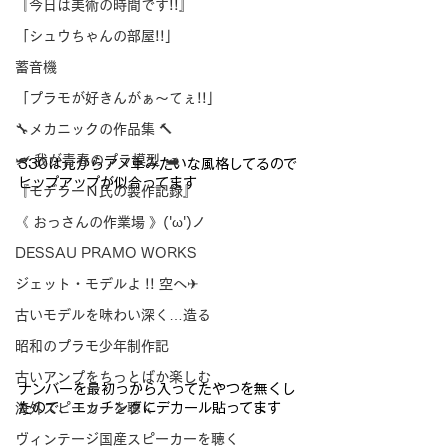
『今日は美術の時間です!!』
「シュウちゃんの部屋!!」
蓄音機
「プラモが好きんがぁ～てぇ!!」
🔧メカニックの作品集 🔨
🛩 我が青春のプラ模型 🛥
330は元からアメ車みたいな風格してるので
ヒップアップが似合
ってます
『モデラーＮ氏の製作記録』
《 おっさんの作業場 》('ω')ノ
DESSAU PRAMO WORKS
ジェット・モデルよ !! 空へ✈
古いモデルを味わい深く…造る
昭和のプラモ少年制作記
古いアンプをちっとばか楽しむ
ナンバーを最初っから入ってたやつを無くし
たので、エッチングにデ
カール貼ってます
海外スピーカーを聴く
ヴィンテージ国産スピーカーを聴く