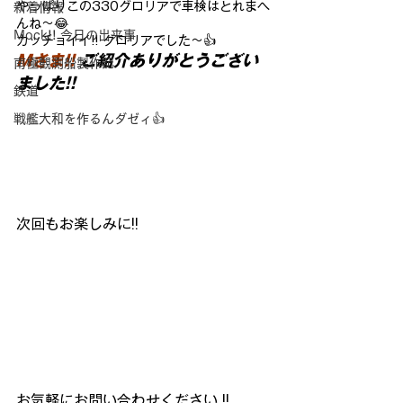
やっぱりこの330グロリアで車検はとれまへ
新着情報
んね～😂
Mock!! 今日の出来事
カッチョイイ!! グロリアでした～👍
Mさま!!
 ご紹介ありがとうござい
南極観測船製作記
ました!!
鉄道
戦艦大和を作るんダゼィ👍
次回もお楽しみに!!
お気軽にお問い合わせください !!