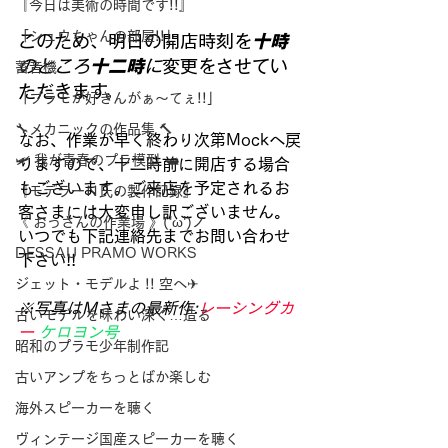
『今日は美術の時間です!!』
「シュウちゃんの部屋!!」
このため、明日の開店時刻を
十時
のところ
十二時
に
変更をさせてい
蓄音機
ただきます。
「プラモが好きんがぁ～てぇ!!」
🔧メカニックの作品集 🔨
なお、作業が早く終わり次第Mockへ戻
🛩 我が青春のプラ模型 🛥
りますので、十二時前に開店する場合
もございます。ご来店を予定されるお
『モデラーＮ氏の製作記録』
客さまには大変申し訳ございません。
《 おっさんの作業場 》('ω')ノ
いつでも下記連絡先までお問い合わせ
DESSAU PRAMO WORKS
下さい!!
ジェット・モデルよ !! 空へ✈
※写真はMさまの最新作:
レーシングカ
古いモデルを味わい深く…造る
ー
ケロヨン号
昭和のプラモ少年制作記
古いアンプをちっとばか楽しむ
海外スピーカーを聴く
ヴィンテージ国産スピーカーを聴く