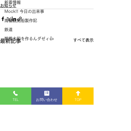
新着情報
お知らせ
Mock!! 今日の出来事
南極観測船製作記
鉄道
戦艦大和を作るんダゼィ👍
すべて表示
最新記事
TEL
お問い合わせ
TOP