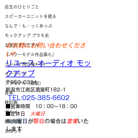
店主のひとりごと
スピーカーユニットを視る
なんで・も・っくあっぷ
モックアップ プラモ史
お気軽にお問い合わせくださ
お宝のプラモデル
い!!
『パワーモデル作品集💪』
リユース オーディオ モッ
ヨンパチ飛行場✈✈✈
クアップ
オーディオ
〒950-0324
プラモデル（模型）
新潟市江南区酒屋町182-1
音楽
 TEL:025-385-6602
雑記帳
■営業時間　10：00～18：00 
グルメ
■定休日　
火曜日
※
火曜日
が
祭日
の場合は
営業
いた
鉄道模型
します
お知らせ