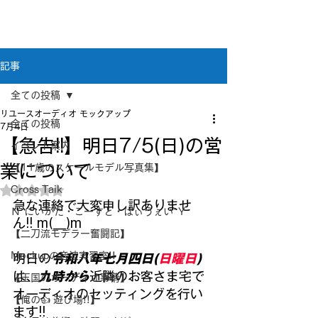
新潟県新潟市江南区｜オーディオ・プラモデル等
のリユース専門店
リユースオーディオ モックアップ
記事
全ての投稿
リユースオーディオ モックアップ
全ての投稿
7月4日
【急告!!】明日7/5(日)の営
イベント案内
業について
【11歳のスケールモデル写真集】
Cross Taik
5つ星のうちNaNと評価されています。
急な連絡で大変申し訳ありませ
Ｎ”にいがた・こーすと・はぃうぇい”Ｙ
ん!! m(__)m
【二刀流モデラー奮闘記】
Mockupの音波実習室!!
明日の
令和八年七月四日(
日曜日
) 
は、
九時から
近隣のお客さま宅で
【王国のオーディオ事情】
オーディオのセッティングを行い
【俺の👍 遊び場!!】
ます!!