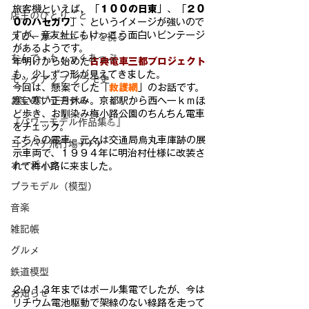
旅客機といえば、「
１００の日東
」、「
２０
店主のひとりごと
０のハセガワ
」、というイメージが
強いので
すが、童友社にもけっこう面白いビンテージ
スピーカーユニットを視る
があるようで
す。
なんで・も・っくあっぷ
年明けから始めた
古典電車三都プロジェクト
も、少しずつ形が見えて
きました。
モックアップ プラモ史
今回は、懸案でした「
救護網
」のお話です。
寒い寒い正月休み。京都駅から西へ一ｋｍほ
お宝のプラモデル
ど歩き、お馴染み梅小
路公園のちんちん電車
『パワーモデル作品集💪』
をチェック。
こちらの電車、元々は交通局烏丸車庫跡の展
ヨンパチ飛行場✈✈✈
示車両で、１９９４年
に明治村仕様に改装さ
オーディオ
れて梅小路に来ました。
プラモデル（模型）
音楽
雑記帳
グルメ
鉄道模型
２０１３年まではポ
ール集電でしたが、今は
お知らせ
リチウム電池駆動で架線のない線路を走っ
て