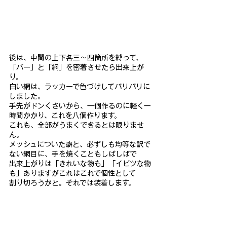
後は、中間の上下各三～四箇所を縛って、
「バー」と「網」を密着させたら出来
上が
り。
白い網は、ラッカーで色づけしてパリパリに
しました。
手先がドンくさいから、一個作るのに軽く一
時間かかり、これを
八個作ります。
これも、全部がうまくできるとは限りませ
ん。
メッシ
ュについた癖と、必ずしも均等な訳で
ない網目に、手を焼くこともし
ばしばで
出来上がりは「きれいな物も」「イビツな物
も」ありますがこ
れはこれで個性として
割り切ろうかと。それでは装着します。