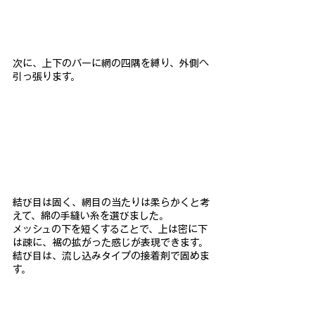
次に、上下のバーに網の四隅を縛り、外側ヘ
引っ張ります。
結び目
は固く、網目の当たりは柔らかくと考
えて、綿の手縫い糸を選びま
した。
メッシュの下を短くすることで、上は密に下
は疎に、
裾の拡がった感じが表現できます。
結び目は、流し込みタイプの接着
剤で固めま
す。