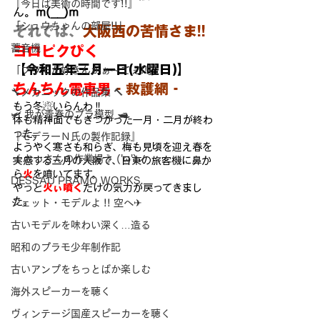
『今日は美術の時間です!!』
ん。
m(__)m
「シュウちゃんの部屋!!」
それでは、
大阪西の苦情さま!!
蓄音機
ヨロピクぴく
【令和五年三月一日(水曜日)】
「プラモが好きんがぁ～てぇ!!」
ちんちん電車男
‐救護網‐
🔧メカニックの作品集 🔨
もう冬☃いらんわ‼
🛩 我が青春のプラ模型 🛥
体も精神面でもきつかった一月・二月が終わ
った。
『モデラーＮ氏の製作記録』
ようやく寒さも和らぎ、梅も見頃を迎え春を
《 おっさんの作業場 》('ω')ノ
実感する三月の大阪で
、日東の旅客機に鼻か
ら
火
を噴いてます。
DESSAU PRAMO WORKS
やっと
火ぃ噴く
だけの気
力が戻ってきまし
た。
ジェット・モデルよ !! 空へ✈
古いモデルを味わい深く…造る
昭和のプラモ少年制作記
古いアンプをちっとばか楽しむ
海外スピーカーを聴く
ヴィンテージ国産スピーカーを聴く