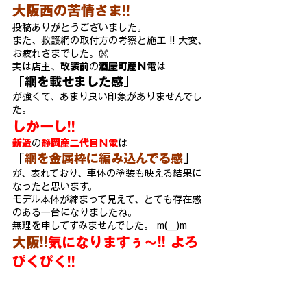
大阪西の苦情さま!!
投稿ありがとうございました。
また、救護網の取付方の考察と施工 !! 大変、
お疲れさまでした。👐
実は店主、
改装前
の
酒屋町産Ｎ電
は
「
網を載せました感
」
が強くて、あまり良い印象がありませんでし
た。
しかーし!! 
新造
の
静岡産二代目
Ｎ電
は
「
網を金属枠に編み込んでる感
」
が、表れており、車体の塗装も映える結果に
なったと思います。
モデル本体が締まって見えて、とても存在感
のある一台になりましたね。
無理を申してすみませんでした。 m(__)m
大阪!!
気になりますぅ～!! よろ
ぴくぴく!!