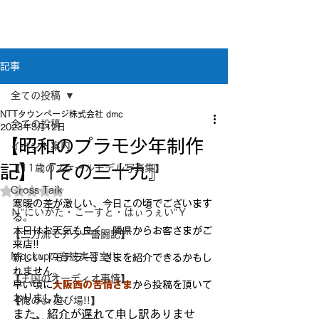
新潟県新潟市江南区｜オーディオ・プラモデル等
のリユース専門店
リユースオーディオ モックアップ
記事
全ての投稿
NTTタウンページ株式会社 dmc
全ての投稿
2023年3月12日
【昭和のプラモ少年制作
イベント案内
記】『その三十九』
【11歳のスケールモデル写真集】
Cross Taik
5つ星のうちNaNと評価されています。
寒暖の差が激しい、今日この頃でございます
Ｎ”にいがた・こーすと・はぃうぇい”Ｙ
る。
本日はお天気も良く、隣県からお客さまがご
【二刀流モデラー奮闘記】
来店!!
Mockupの音波実習室!!
新しい「モデラー」さまを紹介できるかもし
れません。
【王国のオーディオ事情】
早い頃に
大阪西の苦情さま
から投稿を頂いて
おりました。
【俺の👍 遊び場!!】
また、紹介が遅れて申し訳ありませ