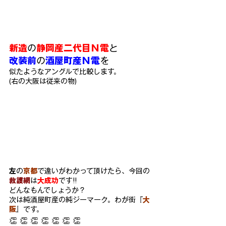
新造
の
静岡産二代目
Ｎ電
と
改装前
の
酒屋町産Ｎ電
を
似たようなアングルで比較します。
(
右の大阪は従来の物)
左
の
京都
で違いがわかって頂けたら、今回の
救護網
は
大
成功
です!!
ど
んなもんでしょうか？
次は純酒屋町産の純ジーマーク。わが街『
大
阪
』です。
👏 👏 👏 👏 👏 👏 👏