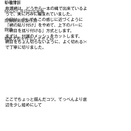
新着情報
います。
救護網は、どうやら一本の縄で出来ているよ
Mock!! 今日の出来事
うで、実に巧みに編ま
れていました。
今回は、少しでもこの感じに近づくように
南極観測船製作記
「網の貼り付
け」をやめて、上下のバーに
鉄道
「網目を括り付ける」方式とします。
まずは、付属のメッシュをカットします。
戦艦大和を作るんダゼィ👍
網目をちょん切らないよう
に、よく切れる✂
で丁寧に切りました。
ここでちょっと掴んだコツ。
てっぺんより底
辺を少し短めにして