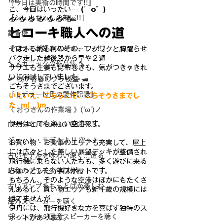
👐
『今日は美術の時間です!!』
こ、今回はいったい… 
(゜o゜)
「シュウちゃんの部屋!!」
📥 📥 📥 📥 📥 📥 📥
ヒコーキ職人への道
蓄音機
「プラモが好きんがぁ～てぇ!!」
そぼふる雨も何のその、ワクワクと胸躍らせ
バク走した越後路から
早や２週
🔧メカニックの作品集 🔨
サザエも生姜も昆布巻きも、気がつきゃきれ
いに消滅して
いました。
🛩 我が青春のプラ模型 🛥
ごちそうさまでございます。
『モデラーＮ氏の製作記録』
いえいえ、こちらこそ、ごちそうさまでし
た  m(__)m
《 おっさんの作業場 》('ω')ノ
伊丹はとても楽しい空港です。
DESSAU PRAMO WORKS
ジェット・モデルよ !! 空へ✈
お買い物・お食事のエリアも充実し
て、屋上
には広々とした美しい展望デッキが整備され
古いモデルを味わい深く…造る
飛行機に乗ら
ない人たちも、多く遊びに来る
昭和のプラモ少年制作記
ちょっとした行楽スポットです。
もちろん、そのような空港はほかにもたくさ
古いアンプをちっとばか楽しむ
んあるし、買い物エリア
も新千歳の規模には
勝てませんが
海外スピーカーを聴く
伊丹には、飛行機好きな方を喜ば
す独特のス
ヴィンテージ国産スピーカーを聴く
ポットがあります。