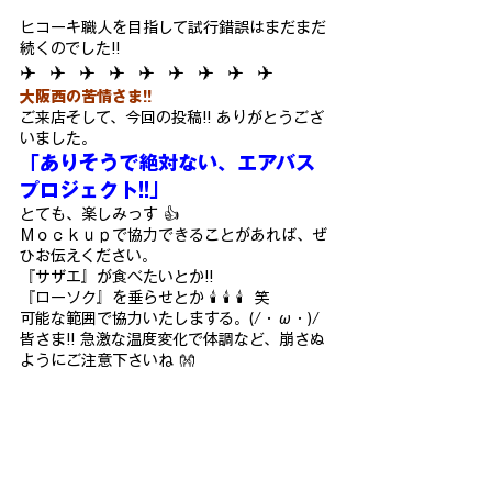
ヒコ
ーキ職人を目指して試行錯誤はまだまだ
続くのでした!!
✈  ✈  ✈  ✈  ✈  ✈  ✈  ✈  ✈
大阪西の苦情さま!!
ご来店そして、今回の投稿!! ありがとうござ
いました。
「ありそうで絶対ない、エアバス
プロジェクト!!」
とても、楽しみっす 👍
Ｍｏｃｋｕｐで協力できることがあれば、ぜ
ひお伝えください。
『サザエ』が食べたいとか!!
『ローソク』を垂らせとか 🕯 🕯 🕯  笑
可能な範囲で協力いたしまする。(/・ω・)/
皆さま!! 急激な温度変化で体調など、崩さぬ
ようにご注意下さいね 👐