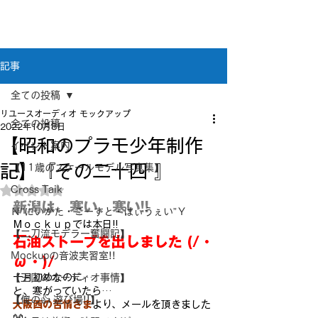
新潟県新潟市江南区｜オーディオ・プラモデル等
のリユース専門店
リユースオーディオ モックアップ
記事
全ての投稿
リユースオーディオ モックアップ
全ての投稿
2022年10月8日
【昭和のプラモ少年制作
イベント案内
記】『その二十四 』
【11歳のスケールモデル写真集】
Cross Taik
5つ星のうちNaNと評価されています。
新潟は、寒い、寒い!!
Ｎ”にいがた・こーすと・はぃうぇい”Ｙ
Ｍｏｃｋｕｐでは本日!!
【二刀流モデラー奮闘記】
石油ストーブを出しました (/・
Mockupの音波実習室!!
ω・)/
【王国のオーディオ事情】
十月初めなのに…
と、寒がっていたら…
【俺の👍 遊び場!!】
大阪西の苦情さま
より、メールを頂きました 