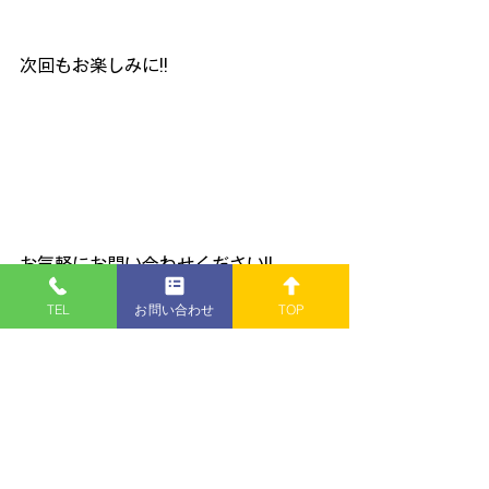
次回もお楽しみに!!
お気軽にお問い合わせください!!
リユースオーディオ  モックア
TEL
お問い合わせ
TOP
ップ
〒950-0324新潟市江南区酒屋町182-
1
TEL:
025-385-6602
■営業時間　10：00～18：00
■ 定 休 日　火曜日
昭和のプラモ少年制作記