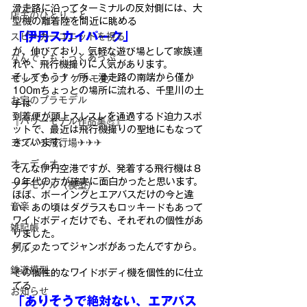
滑走路に沿ってターミナルの反対側には、大
店主のひとりごと
型機の離着陸を間近に
眺める
「伊丹スカイパーク」
スピーカーユニットを視る
が、伸びており、気軽な遊び場として家
族連
なんで・も・っくあっぷ
れや、飛行機撮りに人気があります。
そしてもう１ヶ所、滑走路の南端から僅か
モックアップ プラモ史
100mちょっとの場所
に流れる、千里川の土
お宝のプラモデル
手は
到着便が頭上スレスレを通過するド迫力スポ
『パワーモデル作品集💪』
ットで、最近は飛行機
撮りの聖地にもなって
ヨンパチ飛行場✈✈✈
きています。
オーディオ
そんな伊丹空港ですが、発着する飛行機は８
０年代の方が確実に面
白かったと思います。
プラモデル（模型）
ほぼ、ボーイングとエアバスだけの今と違
音楽
い、
あの頃はダグラスもロッキードもあって
ワイドボディだけでも、それ
ぞれの個性があ
雑記帳
りました。
何てったってジャンボがあったんですか
ら。
グルメ
鉄道模型
その個性的なワイドボディ機を個性的に仕立
てる
お知らせ
「ありそうで絶対ない、エアバス