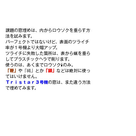
課題の窓埋めは、
内からロウソクを垂らす方
法を試みます。
パーフェクトではないけ
ど、表面のツライチ
率が１号機より大幅アップ。
ツライチに失敗し
た箇所は、表から蝋を垂ら
してプラスチックヘラで削ります。
使うのは、あくまでロウソク🕯のみ。
「鞭」
や
「縄」
とか
「鎖」
などは絶対に使っ
て
はいけません。
Ｔｒｉｓｔａｒ３号機
の窓は、また違う方法
で埋めてみます。