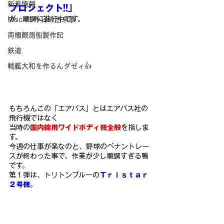
新着情報
プロジェクト!!」
が、順調に進行中です。
Mock!! 今日の出来事
南極観測船製作記
鉄道
戦艦大和を作るんダゼィ👍
もちろんこの「エアバス」とはエアバス社の
飛行機ではなく
当時の
国内線用ワイドボディ機全般
を指しま
す。
今週の仕事が楽なのと、野球のペナントレー
スが終わった事で、作業
が少し順調すぎる鴨
です。
第１弾は、トリトンブルーの
Ｔｒｉｓｔａｒ
２号機
。