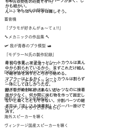
初めてのバイク、さすがにパーツが多く、し
『今日は美術の時間です!!』
かも細かい。
「シュウちゃんの部屋!!」
ん～、や
っぱりバイクは難しそう。
蓄音機
「プラモが好きんがぁ～てぇ!!」
🔧メカニックの作品集 🔨
🛩 我が青春のプラ模型 🛥
『モデラーＮ氏の製作記録』
最初の作業、マフラーとシートカウルは真ん
《 おっさんの作業場 》('ω')ノ
中から割られているか
ら、まずこれだけ組ん
DESSAU PRAMO WORKS
で継ぎ目を消すところから始める。
マフラー
はともかく、シートカウルは割らず
ジェット・モデルよ !! 空へ✈
一体にしてほしかったな。
継ぎ
目が絶対に許されないパーツなのに接着
古いモデルを味わい深く…造る
面が少なく、何か間に挟む
物を作って固定し
昭和のプラモ少年制作記
ないと磨くこともできない。分割パーツの継
ぎ目
は「流し込み接着剤」とペーパー掛けで
古いアンプをちっとばか楽しむ
消す。
海外スピーカーを聴く
ヴィンテージ国産スピーカーを聴く