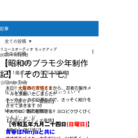
新潟県新潟市江南区｜オーディオ・プラモデル等
のリユース専門店
リユースオーディオ モックアップ
記事
全ての投稿
リユースオーディオ モックアップ
全ての投稿
2023年9月25日
【昭和のプラモ少年制作
イベント案内
記】『その五十七』
【11歳のスケールモデル写真集】
Cross Taik
5つ星のうちNaNと評価されています。
本日!! 
大阪西の苦情さま
から、忍者の製作メ
Ｎ”にいがた・こーすと・はぃうぇい”Ｙ
ールを頂戴いたしました!!
ホッカホッカの記事なので、さっそく紹介を
【二刀流モデラー奮闘記】
させて頂きます 👐
Mockupの音波実習室!!
それでは、西の苦情さま!! ヨロピクぴくぴく
～ん (/・ω・)/
【王国のオーディオ事情】
【令和五年九月二十四日
(日曜日)
】
【俺の👍 遊び場!!】
青春はNinjaと共に