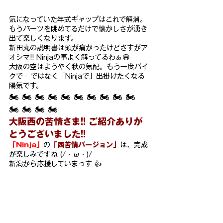
気になっていた年式ギャップはこれで解消。
もうパーツを眺めてる
だけで懐かしさが湧き
出て楽しくなります。
新田丸の説明書は頭が痛かったけどさすがア
オシマ!! Ninjaの
事よく解ってるわぁ😄
大阪の空はようやく秋の気配。もう一度バイ
クで…ではなく「Ni
njaで」出掛けたくなる
陽気です。
🏍 🏍 🏍 🏍 🏍 🏍 🏍 🏍 🏍 🏍 
🏍 🏍 🏍 🏍
大阪西の苦情さま!! ご紹介ありが
とうございました!!
「Ni
nja」
の
「西苦情バージョン」
は、完成
が楽しみですね (/・ω・)/
新潟から応援していまっす 👍