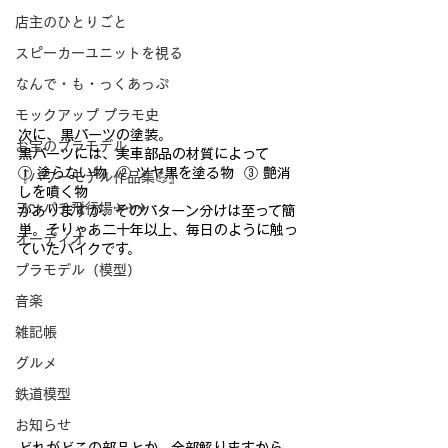
店主のひとりごと
スピーカーユニットを視る
なんで・も・っくあっぷ
モックアップ プラモ史
次に、黒パーツの塗装。
お宝のプラモデル
黒パーツには、実車部品の材質によって
① 塗らない物  ② ツヤ黒を塗る物  ③ 艶消
『パワーモデル作品集💪』
しを噴く物
ヨンパチ飛行場✈✈✈
がありますが、そのパターン分けは至って簡
単。そりゃあ二十年以
上、毎日のように触っ
オーディオ
ていたバイクです。
プラモデル（模型）
音楽
雑記帳
グルメ
鉄道模型
お知らせ