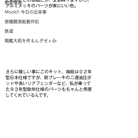
どれがどこの部品とか、
全部解りますから。
新着情報
アルミメッキのパーツが実にいい色。
Mock!! 今日の出来事
南極観測船製作記
鉄道
戦艦大和を作るんダゼィ👍
さらに嬉しい事にこのキット
、箱絵は０２年
型日本仕様ですが、前ブレーキの二連油圧ポ
ッドや
長いリアフェンダーなど、私が乗って
た９３年型欧州仕様のパーツ
もちゃんと用意
してくれているんです。