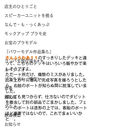
店主のひとりごと
スピーカーユニットを視る
なんで・も・っくあっぷ
モックアップ プラモ史
お宝のプラモデル
『パワーモデル作品集💪』
さんふらわあ１１
のすっきりしたデッキと違
ヨンパチ飛行場✈✈✈
って、こち
らのデッキはいろいろ賑やかで楽
しそうですよ。
オーディオ
ただ一ヶ所だけ、痛恨のミスがありました。
プラモデル（模型）
出来上がりに喜んで完
成写真を撮ろうとした
ら、右舷のボートが知らぬ間に脱落していま
音楽
した。
探しても見つからず、仕方ないのでダビット
雑記帳
を撤去して別の
部品でごまかしました。フェ
グルメ
リーのボートは造形の上では、客船の
ボート
ほど重要ではないので、これでまぁいいか
鉄道模型
と…。
お知らせ