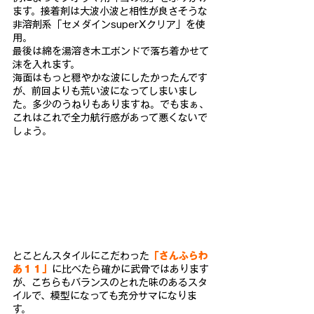
ます。接着剤は大波小
波と相性が良さそうな
非溶剤系「セメダインsuperXクリア」
を使
用。
最後は綿を湯溶き木工ボンドで落ち着かせて
沫を入れます
。
海面はもっと穏やかな波にしたかったんです
が、前回よりも荒い波
になってしまいまし
た。多少のうねりもありますね。でもまぁ、
こ
れはこれで全力航行感があって悪くないで
しょう。
とことんスタイルにこだわった
「さんふらわ
あ１１」
に比べたら確
かに武骨ではあります
が、こちらもバランスのとれた味のあるスタ
イルで、模型になっても充分サマになりま
す。