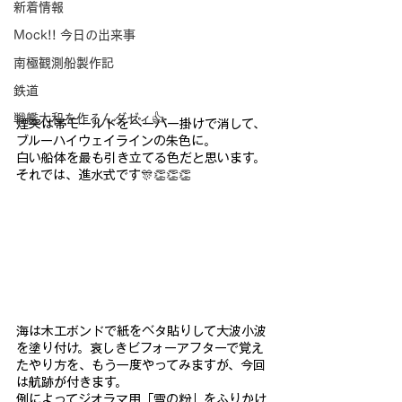
新着情報
Mock!! 今日の出来事
南極観測船製作記
鉄道
戦艦大和を作るんダゼィ👍
煙突は帯モールドをペーパー掛けで消して、
ブルーハイウェイライ
ンの朱色に。
白い船体を最も引き立てる色だと思います。
それでは、進水式です🎊👏👏👏
海は木工ボンドで紙をベタ貼りして大波小波
を塗り付け。哀しきビ
フォーアフターで覚え
たやり方を、もう一度やってみますが、今回
は航
跡が付きます。
例によってジオラマ用「雪の粉」をふりかけ