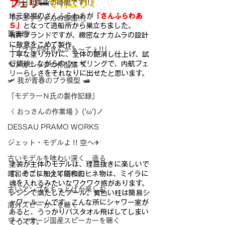
フ
ェ
リ
ー
で
行こう
！
『今日は美術の時間です!!』
地元発掘のさんふらわあが
「さんふらわあ
「シュウちゃんの部屋!!」
５」
となって造船所から
巣立ちました。
蓄音機
有井ブランドですが、緻密なナカムラの設計
に敬意をこめて製作。
「プラモが好きんがぁ～てぇ!!」
丁寧な塗り分けに、全体の艶消し仕上げ、試
行錯誤しながらのウェ
ザリングで、内航フェ
🔧メカニックの作品集 🔨
リーらしさをそれなりに出せたと思います。
🛩 我が青春のプラ模型 🛥
『モデラーＮ氏の製作記録』
《 おっさんの作業場 》('ω')ノ
DESSAU PRAMO WORKS
ジェット・モデルよ !! 空へ✈
古いモデルを味わい深く…造る
塗装が主体のモデルは、理屈抜きに楽しいで
す。そこに加えて昭和の
ヒネ物は、ミイラに
昭和のプラモ少年制作記
魂を入れるみたいなワクワク感があります。
古いアンプをちっとばか楽しむ
レジンで満たしたプール。黄色い柱は簡易シ
ャワールームです。こ
んな所にシャワー室が
海外スピーカーを聴く
あると、うっかりバスタオル飛ばしてしまい
ヴィンテージ国産スピーカーを聴く
そうです。