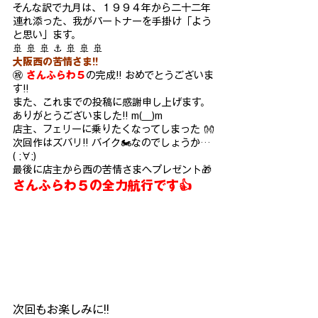
そんな訳で九月は、１９９４年から二十二年
連れ添った、我がパートナ
ーを手掛け「よう
と思い」ます。
🚢 🚢 🚢 ⚓ 🚢 🚢 🚢
大阪西の苦情さま!!
㊗ 
さんふらわ５
の完成!! おめでとうございま
す!!
また、これまでの投稿に感謝申し上げます。
ありがとうございました!! m(__)m
店主、フェリーに乗りたくなってしまった 👐
次回作はズバリ!! バイク🏍なのでしょうか…
( ;∀;)
最後に店主から西の苦情さまへプレゼント🎁
さんふらわ５
の
全力
航行
です
👍
次回もお楽しみに!!