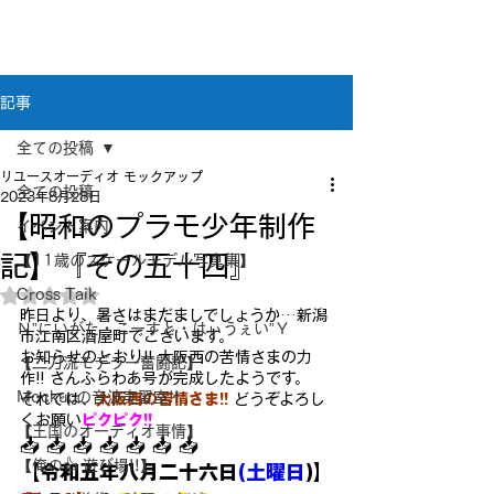
新潟県新潟市江南区｜オーディオ・プラモデル等
のリユース専門店
リユースオーディオ モックアップ
記事
全ての投稿
リユースオーディオ モックアップ
全ての投稿
2023年8月28日
【昭和のプラモ少年制作
イベント案内
記】『その五十四』
【11歳のスケールモデル写真集】
Cross Taik
5つ星のうちNaNと評価されています。
昨日より、暑さはまだましでしょうか…新潟
Ｎ”にいがた・こーすと・はぃうぇい”Ｙ
市江南区酒屋町でございます。
お知らせのとおり!! 大阪西の苦情さまの力
【二刀流モデラー奮闘記】
作!! さんふらわあ号が完成したようです。
Mockupの音波実習室!!
それでは、
大阪西の苦情さま!!
 どうぞよろし
くお願い
ピクピク!!
【王国のオーディオ事情】
📥 📥 📥 📥 📥 📥 📥
【俺の👍 遊び場!!】
【令和五年八月二十六日
(土曜日
)】