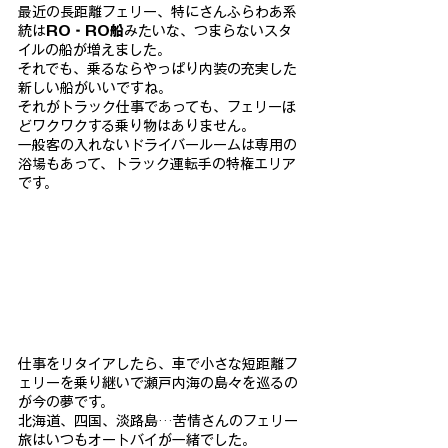
最近の長距離フェリー、特にさんふらわあ系
統は
RO‐RO船
みた
いな、つまらないスタ
イルの船が増えました。
それでも、乗るならや
っぱり内装の充実した
新しい船がいいですね。
それがトラック仕事
であっても、フェリーほ
どワクワクする乗り物はありません。
一般客の入れないドライバールームは専用の
浴場もあって、トラック運転手の特権エリア
です。
仕事をリタイアしたら、車で小さな短距離フ
ェリーを乗り継いで瀬
戸内海の島々を巡るの
が今の夢です。
北海道、四国、淡路島…苦情さんのフェリー
旅はいつもオートバイ
が一緒でした。