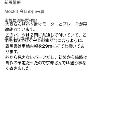
新着情報
Mock!! 今日の出来事
南極観測船製作記
大阪さんは吊
り掛けモーターとブレーキが再
現されています。
鉄道
このパーツは２両
に共通して付いていて、こ
戦艦大和を作るんダゼィ👍
れを挟んでOゲージの飾り台に合うよう
に、
説明書は車輪内幅を29㎜に打てと書いてあ
ります。
外から見
えないパーツだし、初めから線路は
自作の予定だったので京都さん
では迷う事な
く省きました。