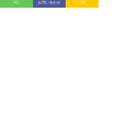
TEL:
025-385-6602
TEL
お問い合わせ
TOP
■営業時間　10：00～18：00
■ 定 休 日　火曜日
昭和のプラモ少年制作記
プラモデル（模型）
すべて表示
最新記事