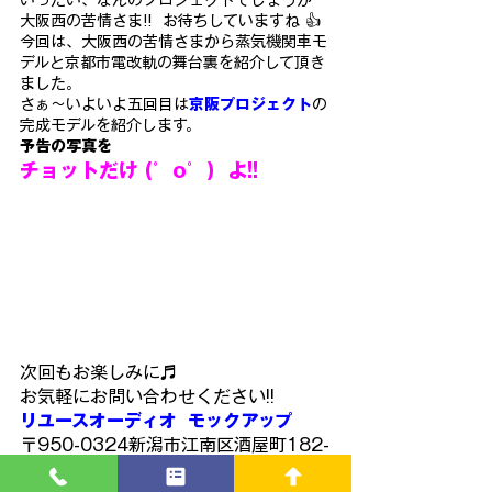
大阪西の苦情さま!!  お待ちしていますね 👍
今回は、大阪西の苦情さまから蒸気機関車モ
デルと京都市電改軌の舞台裏を紹介して頂き
ました。
さぁ～いよいよ五回目は
京阪プロジェクト
の
完成モデルを紹介します。
予告の写真を
チョットだけ (゜o゜)  よ!!
次回もお楽しみに♬
お気軽にお問い合わせください!!
リユースオーディオ  モックアップ
〒950-0324新潟市江南区酒屋町182-
1