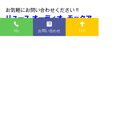
お気軽にお問い合わせください !!
リユース オーディオ  モックア
ップ
TEL
お問い合わせ
TOP
〒950-0324
新潟市江南区酒屋町182-1
TEL: 
025-385-6602
青
春
秘
密
基
地
さまで紹介して頂きまし
た👐
https://www.youtube.com/watch?
v=v1hHEIbieSM
■営業時間