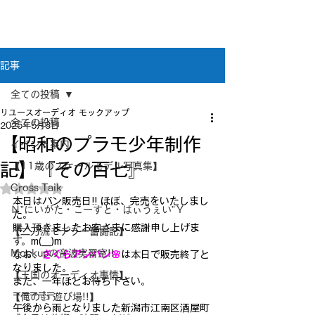
新潟県新潟市江南区｜オーディオ・プラモデル等
のリユース専門店
リユースオーディオ モックアップ
記事
全ての投稿
リユースオーディオ モックアップ
全ての投稿
2025年5月3日
【昭和のプラモ少年制作
イベント案内
記】『その百七』
【11歳のスケールモデル写真集】
Cross Taik
5つ星のうちNaNと評価されています。
本日はパン販売日!! ほぼ、完売をいたしまし
Ｎ”にいがた・こーすと・はぃうぇい”Ｙ
た。
購入頂きましたお客さまに感謝申し上げま
【二刀流モデラー奮闘記】
す。m(__)m
Mockupの音波実習室!!
なお、
さくらアンパン🌸
は本日で販売終了と
なりました。
【王国のオーディオ事情】
また、一年ほどお待ち下さい。
=====
【俺の👍 遊び場!!】
午後から雨となりました新潟市江南区酒屋町