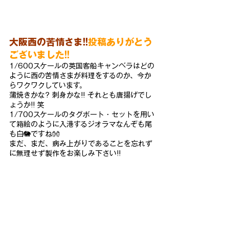
大阪西の苦情さま!!
投稿ありがとう
ございました!!
1/600スケールの英国客船キャンベラはどの
ように西の苦情さまが料理をするのか、今か
らワクワクしています。
蒲焼きかな? 刺身かな!! それとも唐揚げでし
ょうか!! 笑
1/700スケールのタグボート・セットを用い
て箱絵のように入港するジオラマなんぞも尾
も白🐘ですね👐
まだ、まだ、病み上がりであることを忘れず
に無理せず製作をお楽しみ下さい!!