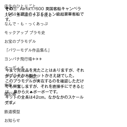
店主のひとりごと
その① 
 Airfix1/600 英国客船キャンベラ
1961年建造の４万５千トン級超豪華客船で
スピーカーユニットを視る
す。
なんで・も・っくあっぷ
モックアップ プラモ史
お宝のプラモデル
『パワーモデル作品集💪』
ヨンパチ飛行場✈✈✈
オーディオ
今まで完成品を見たことはありますが、それ
がプラモか木製キット
かさえ謎でした。
プラモデル（模型）
このプラモデルが実在するのを確認しただけ
音楽
でも
興奮しますが、それを直接手にできると
は…鼻から火🔥ボーボーです。
雑記帳
キットの全長は42cm。なかなかのスケール
です。
グルメ
鉄道模型
お知らせ