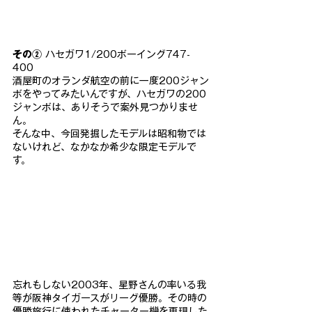
その②
 ハセガワ1/200ボーイング747-
400
酒屋町のオランダ航空の前に一度200ジャン
ボをやってみたいん
ですが、ハセガワの200
ジャンボは、ありそうで案外見つかりま
せ
ん。
そんな中、今回発掘したモデルは昭和物では
ないけれど、な
かなか希少な限定モデルで
す。
忘れもしない2003年、星野さんの率いる我
等が阪神タイガース
がリーグ優勝。その時の
優勝旅行に使われたチャーター機を再現し
た