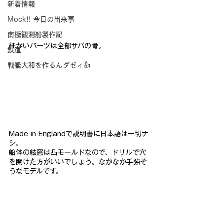
新着情報
Mock!! 今日の出来事
南極観測船製作記
細かいパーツ
は全部サバの骨。
鉄道
戦艦大和を作るんダゼィ👍
Made in Englandで説明書に日本語は一切ナ
シ。
船体の舷窓は凸モー
ルドなので、ドリルで穴
を開けた方がいいでしょう。なかなか手強
そ
うなモデルです。