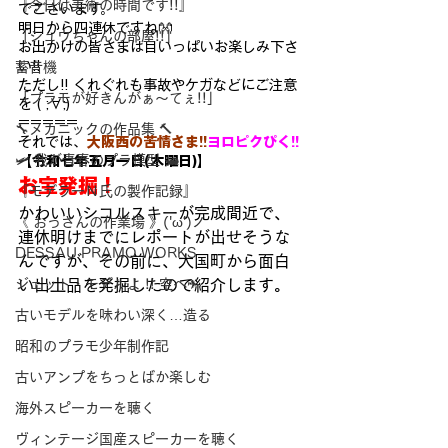
『今日は美術の時間です!!』
でございます。
明日から四連休ですね👐
「シュウちゃんの部屋!!」
お出かけの皆さまは目いっぱいお楽しみ下さ
い!!
蓄音機
ただし!! くれぐれも事故やケガなどにご注意
「プラモが好きんがぁ～てぇ!!」
を ( ;∀;)
=====
🔧メカニックの作品集 🔨
それでは、
大阪西の苦情さま!!
ヨロピクぴく!!
🛩 我が青春のプラ模型 🛥
【令和七年五月一日(木曜日)】
お宝発掘！
『モデラーＮ氏の製作記録』
かわいいシコルスキーが完成間近で、
《 おっさんの作業場 》('ω')ノ
連休明けまでにレポートが出
せそうな
DESSAU PRAMO WORKS
んですが、その前に、大国町から面白
ジェット・モデルよ !! 空へ✈
い出土品を発掘した
ので紹介します。
古いモデルを味わい深く…造る
昭和のプラモ少年制作記
古いアンプをちっとばか楽しむ
海外スピーカーを聴く
ヴィンテージ国産スピーカーを聴く