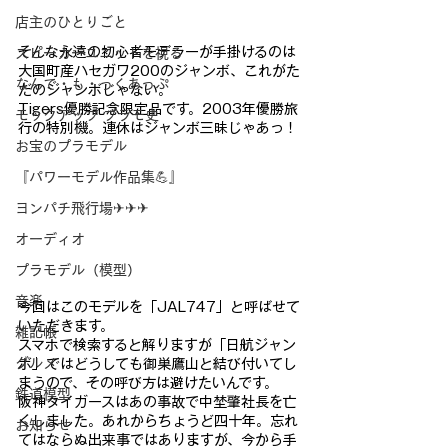
店主のひとりごと
そんな永遠の初心者モデラーが手掛けるのは
スピーカーユニットを視る
大国町産ハセガワ20
0のジャンボ、これがた
なんで・も・っくあっぷ
だのジャンボじゃない。
Tigers優勝
記念限定品です。2003年優勝旅
モックアップ プラモ史
行の特別機。連休はジャンボ三
昧じゃあっ！
お宝のプラモデル
『パワーモデル作品集💪』
ヨンパチ飛行場✈✈✈
オーディオ
プラモデル（模型）
音楽
今回はこのモデルを「JAL747」と呼ばせて
いただきます。
雑記帳
スマホで検索すると解りますが「日航ジャン
グルメ
ボ」ではどうしても御
巣鷹山と結び付いてし
まうので、その呼び方は避けたいんです。
鉄道模型
阪
神タイガースはあの事故で中埜肇社長を亡
くしました。あれからち
ょうど四十年。忘れ
お知らせ
てはならぬ出来事ではありますが、今から手