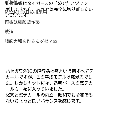
新着情報
掛
けるのはタイガースの「めでたいジャン
ボ」ですから、あれとは完
全に切り離したい
Mock!! 今日の出来事
と思います。
南極観測船製作記
鉄道
戦艦大和を作るんダゼィ👍
ハセガワ200の現行品は窓という窓すべてデ
カールですが、この
平成モデルは窓が穴でし
た。しかしキットには、透明ベースの窓デ
カ
ールも一緒に入っていました。
窓穴と窓デカールの両立。昭和で
も令和でも
ないちょうど良いバランスを感じます。