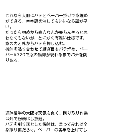
これなら大胆にパテとペーパー掛けで窓埋め
ができる。客室窓を消
してもいいなら話が早
い。
だったら初めから窓穴なんか要らんやろ
と思
わなくもないが、とにかく有難い仕様です。
窓の内と外からパテを押し込む。
機体を貼り合わせて継ぎ目もパテ
埋め、ペー
パー#320で窓の輪郭が現れるまでパテを削
り取る。
連休後半の大阪は天気も良く、削り取り作業
は外で粉飛ばし放題。
パテを削り落とした機体は、言ってみれば全
身擦り傷だらけ。ペー
パーの番手を上げてし