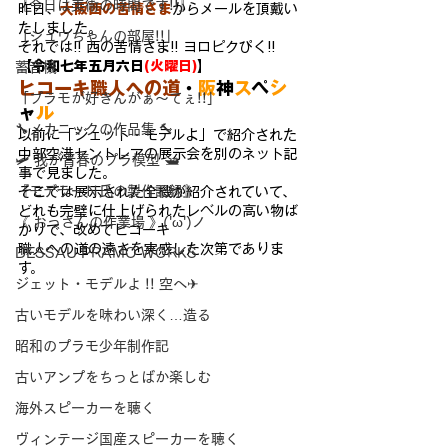
『今日は美術の時間です!!』
昨日、
大阪西の苦情さま
からメールを頂戴い
たしました。
「シュウちゃんの部屋!!」
それでは!! 西の苦情さま!! ヨロピクぴく!!
【令和七年五月六日
(火曜日)
】
蓄音機
ヒコーキ職人への道
・
阪
神
ス
ペ
シ
「プラモが好きんがぁ～てぇ!!」
ャ
ル
🔧メカニックの作品集 🔨
以前に「ジェット・モデルよ」で紹介された
中部空港セントレアの
展示会を別のネット記
🛩 我が青春のプラ模型 🛥
事で見ました。
『モデラーＮ氏の製作記録』
そこでは展示された全機が紹介されていて、
どれも完璧に仕上げら
れたレベルの高い物ば
《 おっさんの作業場 》('ω')ノ
かりで、改めてヒコーキ
職人への道の遠さを
実感した次第でありま
DESSAU PRAMO WORKS
す。
ジェット・モデルよ !! 空へ✈
古いモデルを味わい深く…造る
昭和のプラモ少年制作記
古いアンプをちっとばか楽しむ
海外スピーカーを聴く
ヴィンテージ国産スピーカーを聴く