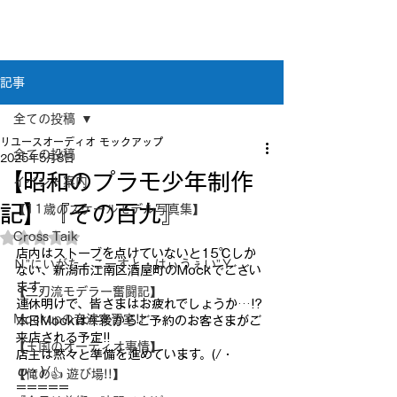
新潟県新潟市江南区｜オーディオ・プラモデル等
のリユース専門店
リユースオーディオ モックアップ
記事
全ての投稿
リユースオーディオ モックアップ
全ての投稿
2025年5月8日
【昭和のプラモ少年制作
イベント案内
記】『その百九』
【11歳のスケールモデル写真集】
Cross Taik
5つ星のうちNaNと評価されています。
店内はストーブを点けていないと15℃しか
Ｎ”にいがた・こーすと・はぃうぇい”Ｙ
ない、新潟市江南区酒屋町のMockでござい
ます。
【二刀流モデラー奮闘記】
連休明けで、皆さまはお疲れでしょうか…!?
Mockupの音波実習室!!
本日Mockは午後からご予約のお客さまがご
来店される予定!!
【王国のオーディオ事情】
店主は黙々と準備を進めています。(/・
ω・)/
【俺の👍 遊び場!!】
=====