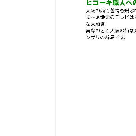
ヒ
コーキ職人へ
大阪の西で苦情も飛ぶ
ま～ぁ地元のテレ
ビは
古いアンプをちっとばか楽しむ
な大騒ぎ。
実際のとこ大阪の街な
ンザリの辟易です。
スピーカーユニットを視る
な
『パワーモデル作品集💪』
ヨ