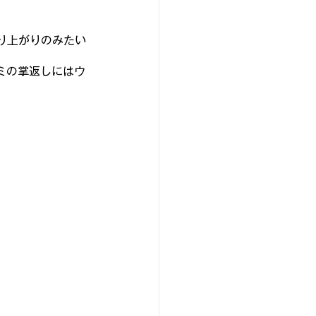
り上がりのみたい
店主のひとりごと
ミの掌返し
にはウ
デル