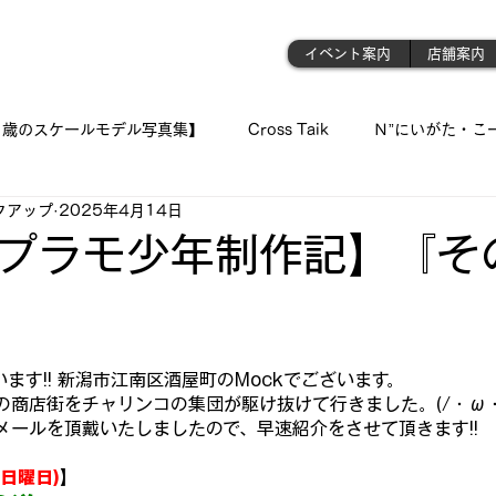
門店
イベント案内
店舗案内
1歳のスケールモデル写真集】
Cross Taik
Ｎ”にいがた・こ
クアップ
2025年4月14日
ockupの音波実習室!!
【王国のオーディオ事情】
【俺の👍 
プラモ少年制作記】『そ
「シュウちゃんの部屋!!」
蓄音機
「プラモが好きんがぁ～てぇ
と評価されています。
ます!! 新潟市江南区酒屋町のMockでございます。
 我が青春のプラ模型 🛥
『モデラーＮ氏の製作記録』
《 おっ
の商店街をチャリンコの集団が駆け抜けて行きました。(/・ω・
メールを頂戴いたしましたので、早速紹介をさせて頂きます!!
(日曜日)
】
ジェット・モデルよ !! 空へ✈
古いモデルを味わい深く…造る