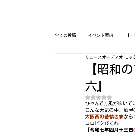
新潟県新潟市江南区｜オーディオ・プラモデル等のリユース専
リユースオーディオ モックアップ
全ての投稿
イベント案内
【1
リユースオーディオ モッ
【二刀流モデラー奮闘記】
M
【昭和の
六』
『今日は美術の時間です!!』
5つ星のうちNaN
ひゃんでぇ風が吹いてい
🔧メカニックの作品集 🔨
🛩
こんな天気の中、酒屋
大阪西の苦情さま
から
ヨロピクぴく👍
【令和七年四月十三日
DESSAU PRAMO WORKS