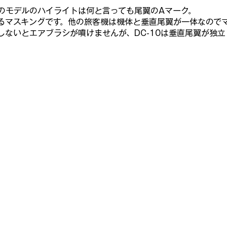
このモデルのハイライトは何と言っても尾
翼のAマーク。
るマスキングです。他の旅客
機は機体と垂直尾翼が一体なので
しないとエアブラシが噴けませんが、DC-10は垂直尾翼
が独立