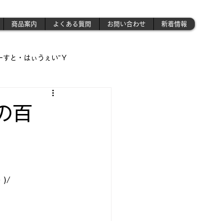
商品案内
よくある質問
お問い合わせ
新着情報
ーすと・はぃうぇい”Ｙ
遊び場!!】
の百
!!」
さんの作業場 》('ω')ノ
)/
昭和のプラモ少年制作記