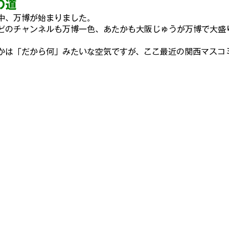
の道
中、万博が始まりました。
どのチャンネルも万博一色、あたかも大阪じゅうが万博で大盛
海外スピーカーを聴く
ヴィンテージ国産スピーカーを聴く
かは「
だから何」みたいな空気ですが、ここ最近の関西マスコ
んで・も・っくあっぷ
モックアップ プラモ史
お宝のプラモ
ンパチ飛行場✈✈✈