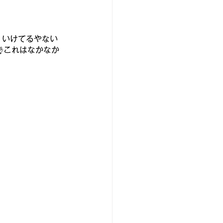
！いけてるやない
これはなか
なか