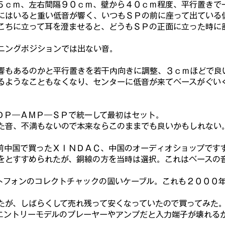
５ｃｍ、左右間隔９０ｃｍ、壁から４０ｃｍ程度、平行置きで
にはいると重い低音が響く、いつもＳＰの前に座って出ている
こちに立って耳を澄ませると、どうもＳＰの正面に立った時に
ニングポジションでは出ない音。
響もあるのかと平行置きを若干内向きに調整、３ｃｍほどで良
るようなこともなくなり、センターに低音が来てベースがぐい
ＤＰ―ＡＭＰ―ＳＰで統一して最初はセット。
た音、不満もないので本来ならこのままでも良いかもしれない
前中国で買ったＸＩＮＤＡＣ、中国のオーディオショップです
をとすすめられたが、銅線の方を当時は選択。これはベースの
トフォンのコレクトチャックの固いケーブル。これも２０００
たが、しばらくして売れ残って安くなっていたので買ってみた
エントリーモデルのプレーヤーやアンプだと入力端子が壊れる