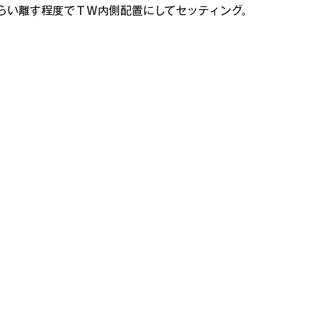
らい離す程度でＴＷ内側配置にしてセッティング。
海外スピーカーを聴く
ヴィンテージ国産スピーカーを聴く
んで・も・っくあっぷ
モックアップ プラモ史
お宝のプラモ
ンパチ飛行場✈✈✈