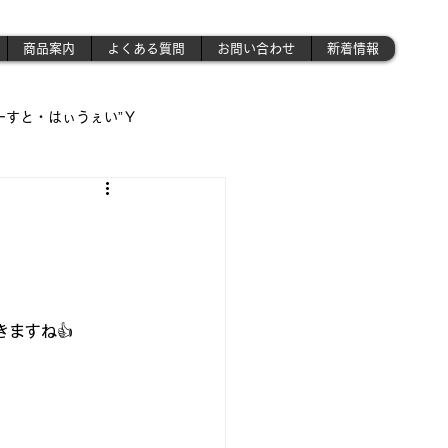
商品案内
よくある質問
お問い合わせ
新着情報
ーすと・はぃうぇい”Ｙ
遊び場!!】
!!」
ますね👍
さんの作業場 》('ω')ノ
昭和のプラモ少年制作記