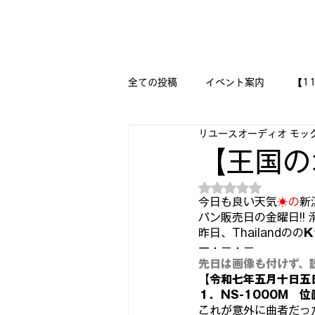
新潟県新潟市江南区｜オーディオ・プラモデル等のリユース専
リユースオーディオ モックアップ
全ての投稿
イベント案内
【1
リユースオーディオ モッ
【二刀流モデラー奮闘記】
M
【王国の
5つ星のうちNaN
『今日は美術の時間です!!』
今日も良い天気
☀
の
新
パン販売日の金曜日!! 
昨日、Thailandのの
K
ー・－・－
🔧メカニックの作品集 🔨
🛩
先日は画像も付けず、
【令和七年五月十日五日
１．NS-1000M　
DESSAU PRAMO WORKS
これが意外に曲者だっ