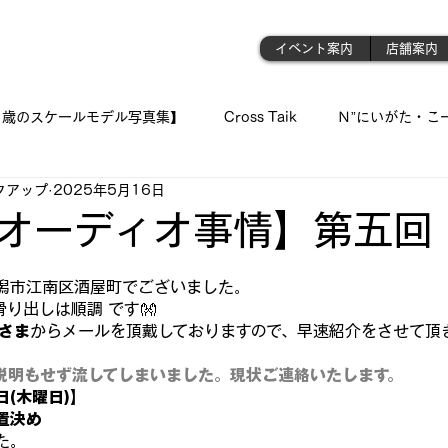
門店
イベント案内
店舗案内
1歳のスケールモデル写真集】
Cross Taik
Ｎ”にいがた・こ
クアップ
2025年5月16日
ockupの音波実習室!!
【王国のオーディオ事情】
【俺の👍 
オーディオ事情】第五回
と評価されています。
「シュウちゃんの部屋!!」
蓄音機
「プラモが好きんがぁ～てぇ
潟市江南区酒屋町でございました。
滑り出しは順調 です👐
さま
からメールを頂戴しておりますので、早速紹介をさせて頂き
 我が青春のプラ模型 🛥
『モデラーＮ氏の製作記録』
《 おっ
説明もせず流してしまいました。
現状ご連絡いたします。
(木曜日)】
位置決め
ジェット・モデルよ !! 空へ✈
古いモデルを味わい深く…造る
た。