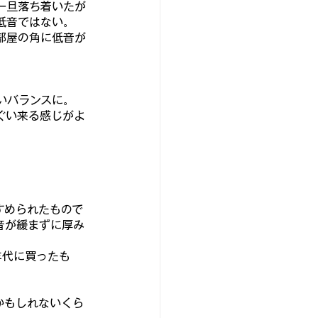
一旦落ち着いたが
低音ではない。
部屋の角に低音が
いバランスに。
ぐい来る感じがよ
。
すめられたもので
音が緩まずに厚み
年代に買ったも
。
かもしれないくら