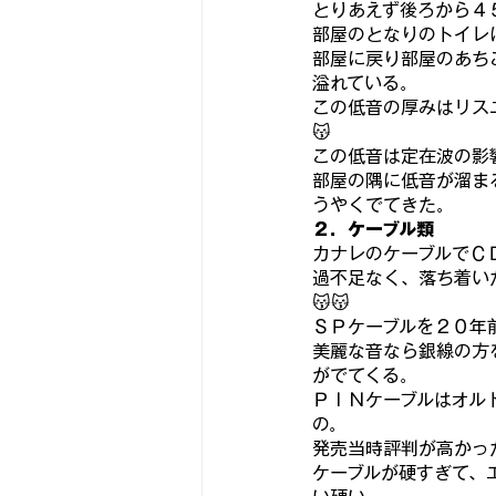
とりあえず後ろから４
部屋のとなりのトイレ
部屋に戻り部屋のあち
溢れている。
この低音の厚みはリス
😽
この低音は定在波の影
部屋の隅に低音が溜ま
うやくでてきた。
２．ケーブル類
カナレのケーブルでＣ
過不足なく、落ち着い
😽😽
ＳＰケーブルを２０年
美麗な音なら銀線の方
がでてくる。
ＰＩＮケーブルはオル
の。
発売当時評判が高かっ
ケーブルが硬すぎて、