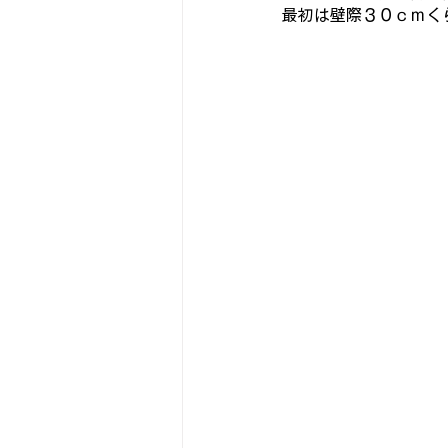
最初は壁際３０ｃｍく
古いアンプをちっとばか楽しむ
スピーカーユニットを視る
な
『パワーモデル作品集💪』
ヨ