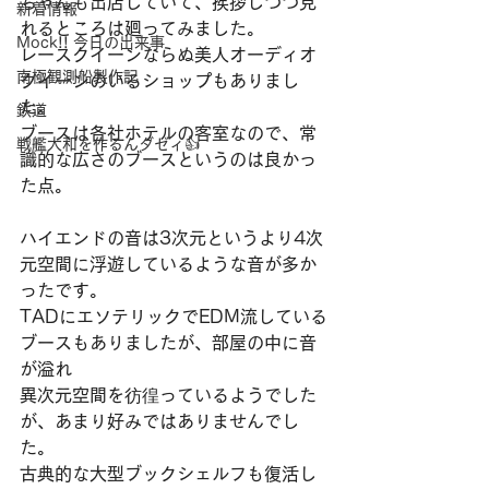
ちゃんも出店していて、挨拶しつつ見
新着情報
れるところは廻ってみました。
Mock!! 今日の出来事
レースクイーンならぬ美人オーディオ
南極観測船製作記
クイーンのいるショップもありまし
た。
鉄道
ブースは各社ホテルの客室なので、常
戦艦大和を作るんダゼィ👍
識的な広さのブースというのは良かっ
た点。
ハイエンドの音は3次元というより4次
元空間に浮遊しているような音が多か
ったです。
TADにエソテリックでEDM流している
ブースもありましたが、部屋の中に音
が溢れ
異次元空間を彷徨っているようでした
が、あまり好みではありませんでし
た。
古典的な大型ブックシェルフも復活し