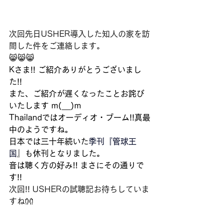
次回先日USHER導入した知人の家を訪
問した件をご連絡します。
😸😸😸
Kさま!! ご紹介ありがとうございまし
た!!
また、ご紹介が遅くなったことお詫び
いたします m(__)m
Thailandではオーディオ・ブーム!!真最
中のようですね。
日本では三十年続いた
季刊『管球王
国
』
も休刊となりました。
音は聴く方の好み!! まさにその通りで
す!!
次回!! USHERの試聴記お待ちしていま
すね👐