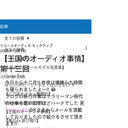
新潟県新潟市江南区｜オーディオ・プラモデル等
のリユース専門店
リユースオーディオ モックアップ
記事
全ての投稿
リユースオーディオ モックアップ
全ての投稿
2025年12月1日
【王国のオーディオ事情】
イベント案内
第十三回
【11歳のスケールモデル写真集】
Cross Taik
5つ星のうちNaNと評価されています。
今日から十二月!! 昨夜は爆睡👍九時間
Ｎ”にいがた・こーすと・はぃうぇい”Ｙ
も寝られましたよ～!! 😂
【二刀流モデラー奮闘記】
ブログの移行作業はサラリーマン時代
Mockupの音波実習室!!
の仕事を思い出すほどハードでした 笑
Thailand
🌺
のKさまからメールを頂戴
【王国のオーディオ事情】
しておりましたので紹介をさせて頂き
【俺の👍 遊び場!!】
ます!!