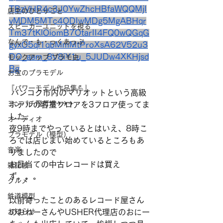
TBzVHR4c3J0YwZhcHBfaWQQMjI
店主のひとりごと
yMDM5MTc4ODIwMDg5MgABHqr
スピーカーユニットを視る
Tm37tKlOiomB7OtarII4FQ0wQGqG
なんで・も・っくあっぷ
gyxO5ql1qbMmMtProXsA62V52u3
DO_aem_8V8iY1u_5JUDw4XKHjsd
モックアップ プラモ史
Bg
お宝のプラモデル
『パワーモデル作品集💪』
 バンコク市内のマリオットという高級
ヨンパチ飛行場✈✈✈
ホテルの客室フロアを3フロア使ってま
した。
オーディオ
夜9時までやっているとはいえ、8時こ
プラモデル（模型）
ろでは店じまい始めているところもあ
音楽
りましたので
お目当ての中古レコードは買え
雑記帳
ず。。。
グルメ
鉄道模型
以前寄ったことのあるレコード屋さん
お知らせ
のおねーさんやUSHER代理店のおにー