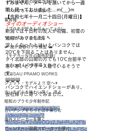
『今日は美術の時間です!!』
すみません、メールを頂いてから一週
間も経っておりました…m(__)m
「シュウちゃんの部屋!!」
【令和七年十一月二十四日(月曜日)】
蓄音機
タイのオーディオショー
「プラモが好きんがぁ～てぇ!!」
新潟では十日町の友人が初霜、初雪の
🔧メカニックの作品集 🔨
連絡がありました。
涼しくなったとはいえバンコクでは
🛩 我が青春のプラ模型 🛥
20℃を下回ることはありません。
『モデラーＮ氏の製作記録』
タイ北部の山間の方でも10℃台前半で
《 おっさんの作業場 》('ω')ノ
寒い寒いとフリース着ているそうで
す。
DESSAU PRAMO WORKS
😸😸😸
ジェット・モデルよ !! 空へ✈
バンコクでハイエンドショーがあり、
古いモデルを味わい深く…造る
会社帰りに寄ってみました。
昭和のプラモ少年制作記
https://www.audiophile-
古いアンプをちっとばか楽しむ
videophile.com/?
海外スピーカーを聴く
fbclid=IwY2xjawOQq2JleHRuA2Flb
ヴィンテージ国産スピーカーを聴く
QIxMABicmlkETFUbFZLU1BJbFlSc