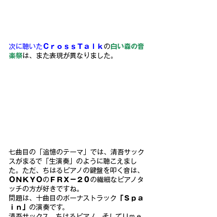
次に聴いた
ＣｒｏｓｓＴａｌｋ
の
白い森の音
楽祭
は、また表現が異なりました。
七曲目の「追憶のテーマ」では、清吾サック
スがまるで「生演奏」のように聴こえまし
た。ただ、ちはるピアノの鍵盤を叩く音は、
ＯＮＫＹＯ
の
ＦＲＸ－２０
の繊細なピアノタ
ッチの方が好きですね。
問題は、十曲目のボーナストラック
「Ｓｐａ
ｉｎ」
の演奏です。
清吾サックス、ちはるピアノ、そしてＵｍｅ