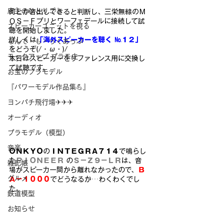
店主のひとりごと
何とか音出しできると判断し、三栄無線のＭ
ＯＳ－Ｆプリとワーフェデールに接続して試
スピーカーユニットを視る
聴を開始しました。
詳しくは
「海外スピーカーを聴く №１２」
なんで・も・っくあっぷ
をどうぞ(/・ω・)/
モックアップ プラモ史
本日はスピーカーをリファレンス用に交換し
て試聴です。
お宝のプラモデル
『パワーモデル作品集💪』
ヨンパチ飛行場✈✈✈
オーディオ
プラモデル（模型）
音楽
ＯＮＫＹＯ
の
ＩＮＴＥＧＲＡ７１４
で鳴らし
た
ＰＩＯＮＥＥＲ
 の
Ｓ－Ｚ９－ＬＲ
は、音
雑記帳
場がスピーカー間から離れなかったので、
Ｂ
グルメ
Ａ－１０００
でどうなるか…わくわくでし
た。
鉄道模型
お知らせ