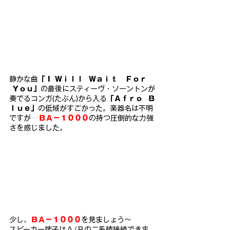
静かな曲
「Ｉ Ｗｉｌｌ  Ｗａｉｔ   Ｆｏｒ  
 Ｙｏｕ」
の最後にスティーヴ・ソーントンが
奏でるコンガ(たぶん)から入る
「Ａｆｒｏ  Ｂ
ｌｕｅ」
の低域がすごかった。楽器名は不明
ですが…
ＢＡ－１０００
の持つ圧倒的な力強
さを感じました。
少し、
ＢＡ－１０００
を見ましょう～
スピーカー端子はＡ/Ｂの二系統接続できま