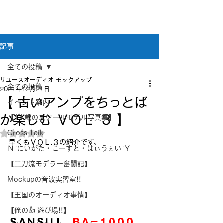
新潟県新潟市江南区｜オーディオ・プラモデル等
のリユース専門店
リユースオーディオ モックアップ
記事
全ての投稿
リユースオーディオ モックアップ
全ての投稿
2021年12月21日
【 古いアンプをちっとば
イベント案内
か楽しむ ＶＯＬ ３ 】
【11歳のスケールモデル写真集】
Cross Taik
5つ星のうちNaNと評価されています。
早くもＶＯＬ.３の紹介です。
Ｎ”にいがた・こーすと・はぃうぇい”Ｙ
【二刀流モデラー奮闘記】
Mockupの音波実習室!!
【王国のオーディオ事情】
【俺の👍 遊び場!!】
ＳＡＮＳＵＩ   
ＢＡ－１０００