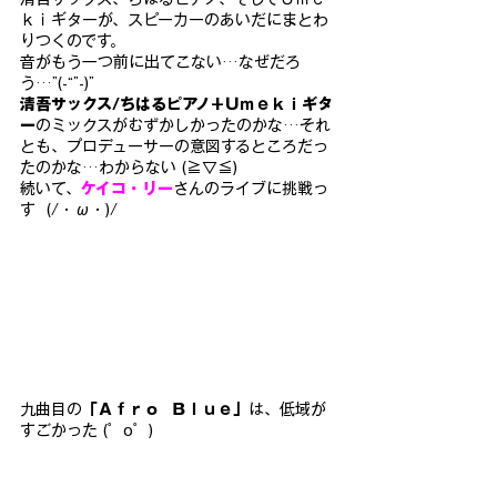
ｋｉギターが、スピーカーのあいだにまとわ
りつくのです。
音がもう一つ前に出てこない…なぜだろ
う…”(-“”-)”
清吾サックス/ちはるピアノ+Ｕｍｅｋｉギタ
ー
のミックスがむずかしかったのかな…それ
とも、プロデューサーの意図するところだっ
たのかな…わからない (≧▽≦)
続いて、
ケイコ・リー
さんのライブに挑戦っ
す  (/・ω・)/
九曲目の
「Ａｆｒｏ  Ｂｌｕｅ」
は、低域が
すごかった (゜o゜)