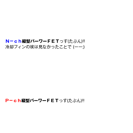
Ｎ－ｃｈ
縦型パーワーＦＥＴ
っす(たぶん)!!
冷却フィンの埃は見なかったことで (ーー;)
P－ｃｈ
縦型パーワーＦＥＴ
っす(たぶん)!!