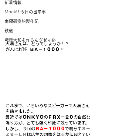
新着情報
Mock!! 今日の出来事
南極観測船製作記
鉄道
戦艦大和を作るんダゼィ👍
天満さんは、どうでしょうか！？
がんばれ👋  
ＢＡ－１０００
 !!
これまで、いろいろなスピーカーで天満さん
を聴きました。
最近では
ＯＮＫＹＯ
の
ＦＲＸ－２０
の自然な
鳴り方が、とても強く印象に残っています。
しかし、今回の
ＢＡ－１０００
で鳴らす
Ｓ－
Ｚ９－ＬＲ
は店主の想像をはるかに超えてい