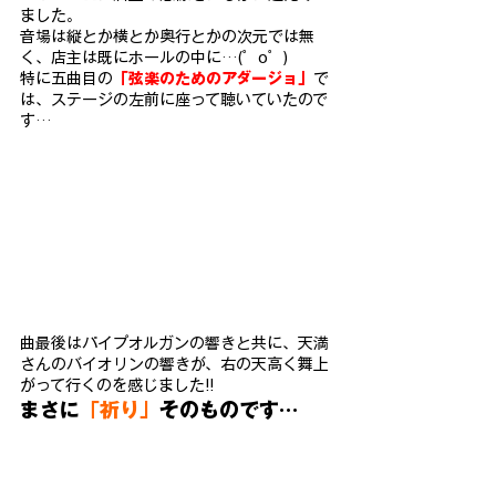
ました。
音場は縦とか横とか奥行とかの次元では無
く、店主は既にホールの中に…(゜o゜)
特に五曲目の
「弦楽のためのアダージョ」
で
は、ステージの左前に座って聴いていたので
す…
曲最後はパイプオルガンの響きと共に、天満
さんのバイオリンの響きが、右の天高く舞上
がって行くのを感じました!!
まさに
「祈り」
そのものです…