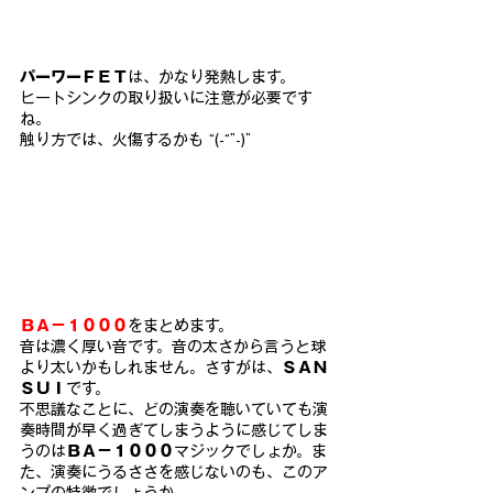
パーワーＦＥＴ
は、かなり発熱します。
ヒートシンクの取り扱いに注意が必要です
ね。
触り方では、火傷するかも “(-“”-)”
ＢＡ－１０００
をまとめます。
音は濃く厚い音です。音の太さから言うと球
より太いかもしれません。さすがは、
ＳＡＮ
ＳＵＩ
です。
不思議なことに、どの演奏を聴いていても演
奏時間が早く過ぎてしまうように感じてしま
うのは
ＢＡ－１０００
マジックでしょか。ま
た、演奏にうるささを感じないのも、このア
ンプの特徴でしょうか。