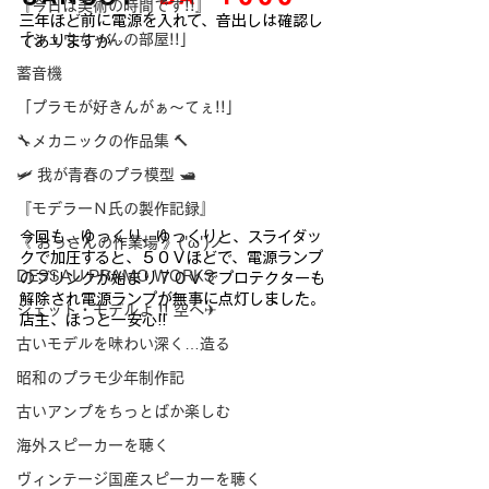
『今日は美術の時間です!!』
三年ほど前に電源を入れて、音出しは確認し
「シュウちゃんの部屋!!」
てありますが…
蓄音機
「プラモが好きんがぁ～てぇ!!」
🔧メカニックの作品集 🔨
🛩 我が青春のプラ模型 🛥
『モデラーＮ氏の製作記録』
今回も、ゆっくり、ゆっくりと、スライダッ
《 おっさんの作業場 》('ω')ノ
クで加圧すると、５０Ｖほどで、電源ランプ
DESSAU PRAMO WORKS
のブリンクが始まり７０Ｖでプロテクターも
解除され電源ランプが無事に点灯しました。
ジェット・モデルよ !! 空へ✈
店主、ほっと一安心!!
古いモデルを味わい深く…造る
昭和のプラモ少年制作記
古いアンプをちっとばか楽しむ
海外スピーカーを聴く
ヴィンテージ国産スピーカーを聴く