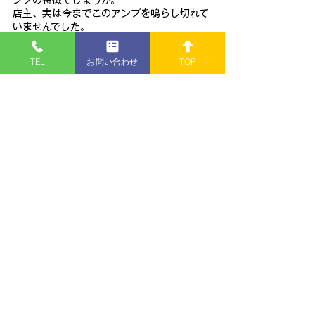
店主、実は今までこのアンプを鳴らし切れて
いませんでした。
今回、鳴らし切れたのは
三栄無線
の
ＭＯＳ－
Ｆ
の
プリアンプ
との接続が可能となったから
TEL
お問い合わせ
TOP
だと思います。
Ｍｏｃｋｕｐに三栄無線のＭＯＳ－Ｆをご紹
介下さった方々に感謝いたします。ありがと
うございました。
※ このパワーアンプは完売い
たしました ※
■
 お気軽にお問い合わせください 
!!