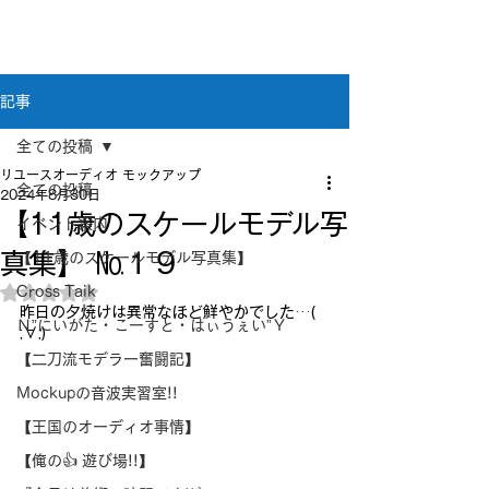
新潟県新潟市江南区｜オーディオ・プラモデル等
のリユース専門店
リユースオーディオ モックアップ
記事
全ての投稿
リユースオーディオ モックアップ
全ての投稿
2024年8月30日
【11歳のスケールモデル写
イベント案内
真集】 №１９
【11歳のスケールモデル写真集】
Cross Taik
5つ星のうちNaNと評価されています。
昨日の夕焼けは異常なほど鮮やかでした…( 
Ｎ”にいがた・こーすと・はぃうぇい”Ｙ
;∀;)
【二刀流モデラー奮闘記】
Mockupの音波実習室!!
【王国のオーディオ事情】
【俺の👍 遊び場!!】