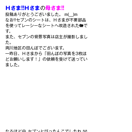
Ｈさま!!
Ｈさま
の
母さま!! 
投稿ありがとうございました。 m(__)m
なお!!セブンのシートは、Ｈさまが不要部品
を使ってレーシーなシートへ改造された🐘で
す。
また、セブンの背景写真は店主が撮影しまし
た。
両川地区の田んぼでございます。
一昨日、Ｈさまから「田んぼの写真を3枚ほ
どお願いします！」の依頼を受けて送ってい
ました。
なるほど😄 セブンとぴったんこでしたね 👐