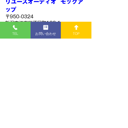
リユースオーディオ  モックア
ップ
〒950-0324
新潟市江南区酒屋町182-1
TEL: 
025-385-6602
TEL
お問い合わせ
TOP
青
春
秘
密
基
地
さまで紹介して頂きまし
た👐
https://www.youtube.com/watch?
v=v1hHEIbieSM
■営業時間 
１０:００～１８:００
■定休日  
火曜日
【11歳のスケールモデル写真集】