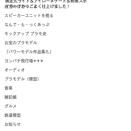
固定式ライト＆アイローネゲート＆前後スポ
イラーでかっこよく仕
上げました！
店主のひとりごと
スピーカーユニットを視る
なんで・も・っくあっぷ
モックアップ プラモ史
お宝のプラモデル
『パワーモデル作品集💪』
ヨンパチ飛行場✈✈✈
オーディオ
プラモデル（模型）
音楽
雑記帳
グルメ
鉄道模型
お知らせ