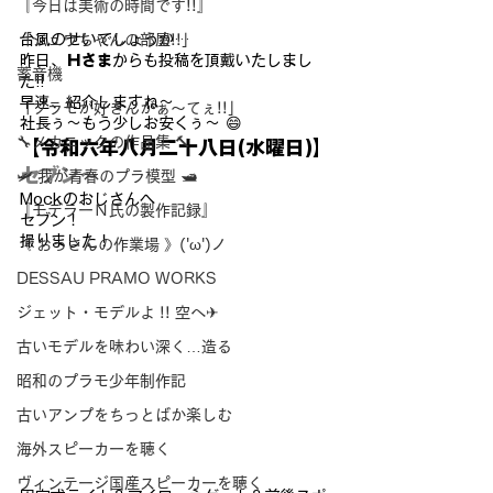
『今日は美術の時間です!!』
台風のせいでしょうか…
「シュウちゃんの部屋!!」
昨日、
Ｈさま
からも投稿を頂戴いたしまし
蓄音機
た!!
早速、紹介しますね～
「プラモが好きんがぁ～てぇ!!」
社長ぅ～もう少しお安くぅ～ 😄
🔧メカニックの作品集 🔨
【令和六年八月二十八日(水曜日)】
セブン〜
🛩 我が青春のプラ模型 🛥
Mockのおじさんへ
『モデラーＮ氏の製作記録』
セブン！
撮りました！
《 おっさんの作業場 》('ω')ノ
DESSAU PRAMO WORKS
ジェット・モデルよ !! 空へ✈
古いモデルを味わい深く…造る
昭和のプラモ少年制作記
古いアンプをちっとばか楽しむ
海外スピーカーを聴く
ヴィンテージ国産スピーカーを聴く