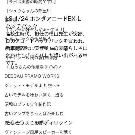
『今日は美術の時間です!!』
「シュウちゃんの部屋!!」
LS 1/24 ホンダアコードEX-L　
蓄音機
ハッチバック
「プラモが好きんがぁ～てぇ!!」
高校生時代、担任の横山先生が突然、
🔧メカニックの作品集 🔨
白のアコードハッチバックを買われ、
新車購入と、デザインの素晴らしさに
🛩 我が青春のプラ模型 🛥
合わせてびっくりした想い出がある車
『モデラーＮ氏の製作記録』
です。
《 おっさんの作業場 》('ω')ノ
DESSAU PRAMO WORKS
ジェット・モデルよ !! 空へ✈
古いモデルを味わい深く…造る
昭和のプラモ少年制作記
古いアンプをちっとばか楽しむ
そうそう、このボディ♡ライン
海外スピーカーを聴く
ヴィンテージ国産スピーカーを聴く