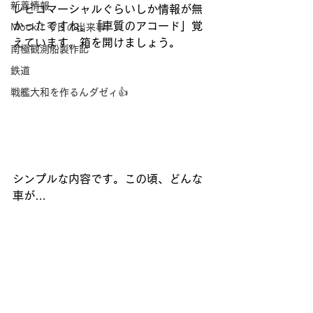
新着情報
レビコマーシャルぐらいしか情報が無
かったですね。「車質のアコード」覚
Mock!! 今日の出来事
えています。箱を開けましょう。
南極観測船製作記
鉄道
戦艦大和を作るんダゼィ👍
シンプルな内容です。この頃、どんな
車が…