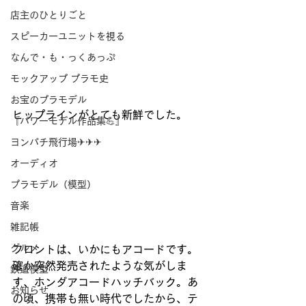
店主のひとりごと
スピーカーユニットを視る
なんで・も・っくあっぷ
モックアップ プラモ史
お宝のプラモデル
ヒップラインがとても新鮮でした。
『パワーモデル作品集💪』
ヨンパチ飛行場✈✈✈
オーディオ
プラモデル（模型）
音楽
雑記帳
グルメ
フロントは、いかにもアコードです。
確か突然発売されたような気がしま
鉄道模型
す、ホンダアコードハッチバック。あ
お知らせ
の頃、携帯も無い時代でしたから、テ