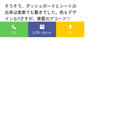
そうそう、ダッシュボードとシートの
出来は実車でも驚きでした。色もデザ
インも!!さすが、車質のアコード♡
TEL
お問い合わせ
TOP
今回は、LS 1/24 スケール　ホンダ　
アコードハッチバックを紹介しまし
た。今見ても新鮮なデザインです。現
在の車は…。
※このモデルは完売いたしまし
た※