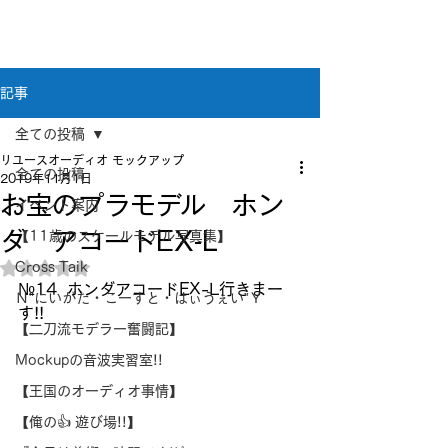
新潟県新潟市江南区｜オーディオ・プラモデル等
のリユース専門店
リユースオーディオ モックアップ
記事
全ての投稿
リユースオーディオ モックアップ
全ての投稿
2019年11月1日
お宝のプラモデル ホン
イベント案内
ダ アコードEX-L
【11歳のスケールモデル写真集】
Cross Taik
5つ星のうちNaNと評価されています。
№14  ホンダアコードEX-L行きまー
Ｎ”にいがた・こーすと・はぃうぇい”Ｙ
す!!
【二刀流モデラー奮闘記】
Mockupの音波実習室!!
【王国のオーディオ事情】
【俺の👍 遊び場!!】