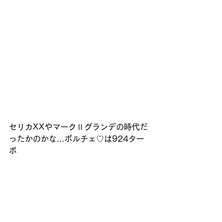
セリカXXやマークⅡグランデの時代だ
ったかのかな…ポルチェ♡は924ター
ボ