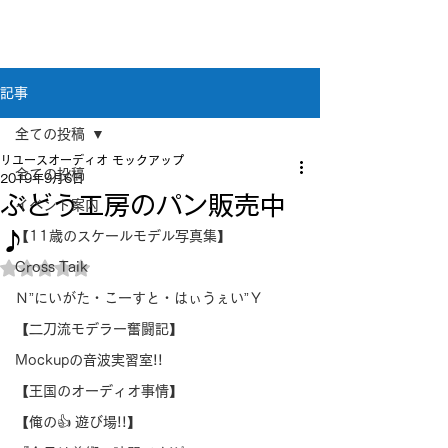
新潟県新潟市江南区｜オーディオ・プラモデル等
のリユース専門店
リユースオーディオ モックアップ
記事
全ての投稿
リユースオーディオ モックアップ
全ての投稿
2019年9月6日
ぶどう工房のパン販売中
イベント案内
♪
【11歳のスケールモデル写真集】
Cross Taik
5つ星のうちNaNと評価されています。
Ｎ”にいがた・こーすと・はぃうぇい”Ｙ
【二刀流モデラー奮闘記】
Mockupの音波実習室!!
【王国のオーディオ事情】
【俺の👍 遊び場!!】