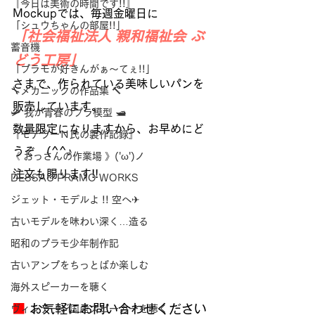
『今日は美術の時間です!!』
Mockupでは、毎週金曜日に
「シュウちゃんの部屋!!」
「社会福祉法人 親和福祉会 ぶ
蓄音機
どう工房」
「プラモが好きんがぁ～てぇ!!」
さまで、作られている美味しいパンを
🔧メカニックの作品集 🔨
販売しています。
🛩 我が青春のプラ模型 🛥
数量限定になりますから、お早めにど
『モデラーＮ氏の製作記録』
うぞ　(^^♪　
《 おっさんの作業場 》('ω')ノ
注文も賜ります!!
DESSAU PRAMO WORKS
ジェット・モデルよ !! 空へ✈
古いモデルを味わい深く…造る
昭和のプラモ少年制作記
古いアンプをちっとばか楽しむ
海外スピーカーを聴く
■
 お気軽にお問い合わせください 
ヴィンテージ国産スピーカーを聴く