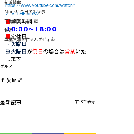
新着情報
https://www.youtube.com/watch?
Mock!! 今日の出来事
v=v1hHEIbieSM
南極観測船製作記
■
営業時間
１０:００～１８:００
鉄道
■
定休日
戦艦大和を作るんダゼィ👍
・火曜日
※
火曜日
が
祭日
の場合は
営業
いた
します
グルメ
すべて表示
最新記事