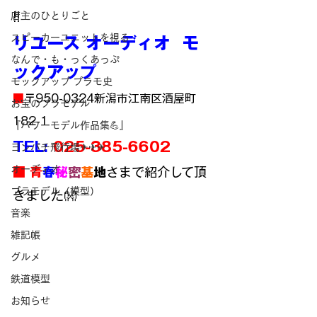
!!
店主のひとりごと
スピーカーユニットを視る
リユース オーディオ  モ
なんで・も・っくあっぷ
ックアップ
モックアップ プラモ史
■
〒950-0324新潟市江南区酒屋町
お宝のプラモデル
182-1
『パワーモデル作品集💪』
TEL: 
025-385-6602
ヨンパチ飛行場✈✈✈
オーディオ
■ 青
春
秘
密
基
地
さまで紹介して頂
プラモデル（模型）
きました👐
音楽
雑記帳
グルメ
鉄道模型
お知らせ