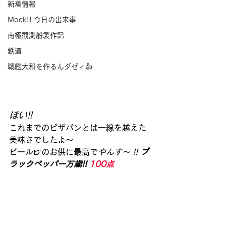
新着情報
Mock!! 今日の出来事
南極観測船製作記
鉄道
戦艦大和を作るんダゼィ👍
ほい!! 
これまでのピザパンとは一線を越えた
美味さでしたよ～
ビール🍺のお供に最高で
やんす～ !! 
ブ
ラックペッパー万歳!!
100点