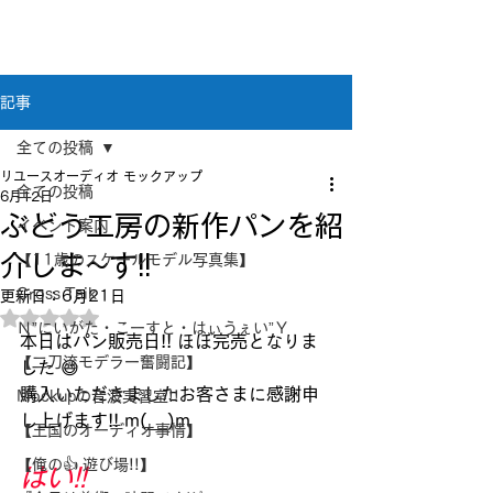
新潟県新潟市江南区｜オーディオ・プラモデル等
のリユース専門店
リユースオーディオ モックアップ
記事
全ての投稿
リユースオーディオ モックアップ
全ての投稿
6月12日
ぶどう工房の新作パンを紹
イベント案内
介しま~す!!
【11歳のスケールモデル写真集】
Cross Taik
更新日：
6月21日
5つ星のうちNaNと評価されています。
Ｎ”にいがた・こーすと・はぃうぇい”Ｙ
本日はパン販売日!! ほぼ完売となりま
【二刀流モデラー奮闘記】
した 😄
購入いただきましたお客さまに感謝申
Mockupの音波実習室!!
し上げます!! m(__)m
【王国のオーディオ事情】
【俺の👍 遊び場!!】
はい!!