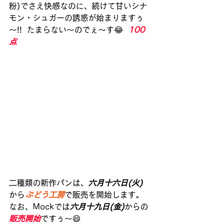
粉)でさえ快感なのに、続けて甘いシナ
モン・シュガーの誘惑が始まりますぅ
～!!  たまらない～のでぇ～す😂 
100
点
二種類の新作パンは、
六月十六日(火)
から
ぶどう工房
で販売を開始します。
なお、Mockでは
六月十九日(金)
からの
販売開始
ですぅ～😄