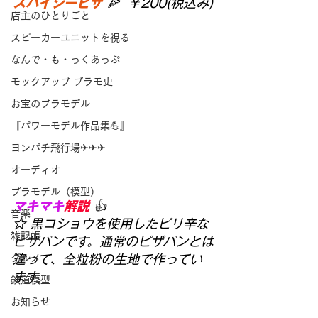
スパイシーピザ
 🍕  ￥200(税込み)
店主のひとりごと
スピーカーユニットを視る
なんで・も・っくあっぷ
モックアップ プラモ史
お宝のプラモデル
『パワーモデル作品集💪』
ヨンパチ飛行場✈✈✈
オーディオ
プラモデル（模型）
マキマキ
解説
 👍
音楽
☆ 黒コショウを使用したピリ辛な
雑記帳
ピザパンです。通常のピザパンとは
違って、全粒粉の生地で作ってい
グルメ
ます。
鉄道模型
お知らせ