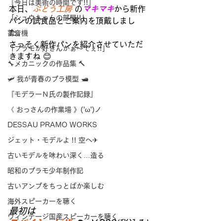
『今日は美術の時間です!!』
本日、
ぶどう工房 
の
マキマキ
から新作
「シュウちゃんの部屋!!」
パンの試食品とご案内を頂戴しまし
た。
蓄音機
さっそく新作パンを紹介させていただ
「プラモが好きんがぁ～てぇ!!」
きますね 😊
🔧メカニックの作品集 🔨
🛩 我が青春のプラ模型 🛥
『モデラーＮ氏の製作記録』
《 おっさんの作業場 》('ω')ノ
DESSAU PRAMO WORKS
ジェット・モデルよ !! 空へ✈
古いモデルを味わい深く…造る
昭和のプラモ少年制作記
古いアンプをちっとばか楽しむ
海外スピーカーを聴く
最初は
ヴィンテージ国産スピーカーを聴く