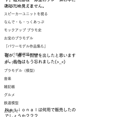
店主のひとりごと
あるため見えません。
スピーカーユニットを視る
なんで・も・っくあっぷ
モックアップ プラモ史
お宝のプラモデル
『パワーモデル作品集💪』
ヨンパチ飛行場✈✈✈
確か、裸で一回音を出したと思います
が、音色はもう忘れました(>_<)
オーディオ
プラモデル（模型）
音楽
雑記帳
グルメ
鉄道模型
Ｎａｔｉｏｎａｌは何用で販売したの
お知らせ
でしょうか？？？