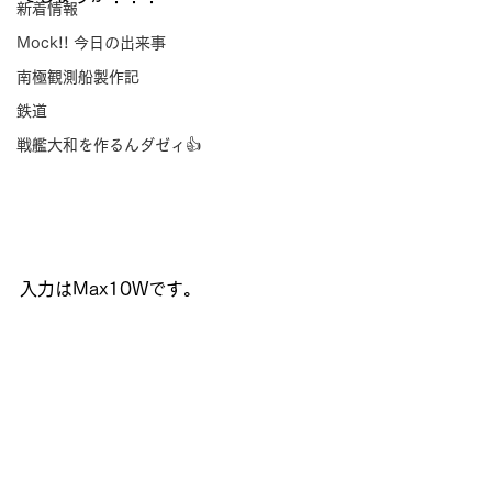
新着情報
Mock!! 今日の出来事
南極観測船製作記
鉄道
戦艦大和を作るんダゼィ👍
入力はMax10Wです。