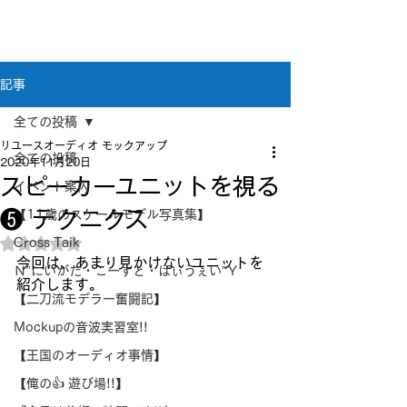
新潟県新潟市江南区｜オーディオ・プラモデル等
のリユース専門店
リユースオーディオ モックアップ
記事
全ての投稿
リユースオーディオ モックアップ
全ての投稿
2020年11月20日
スピーカーユニットを視る
イベント案内
❺ テクニクス
【11歳のスケールモデル写真集】
Cross Taik
5つ星のうちNaNと評価されています。
今回は、あまり見かけないユニットを
Ｎ”にいがた・こーすと・はぃうぇい”Ｙ
紹介します。
【二刀流モデラー奮闘記】
Mockupの音波実習室!!
【王国のオーディオ事情】
【俺の👍 遊び場!!】