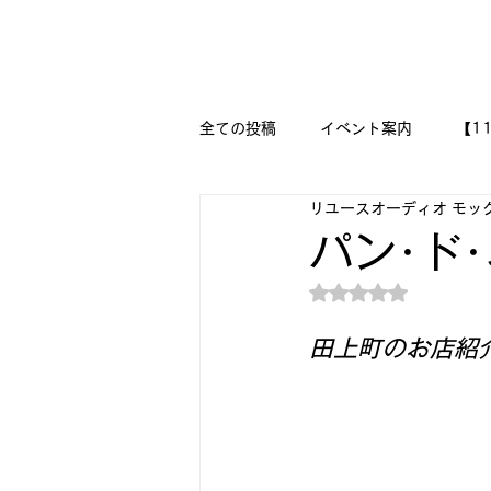
新潟県新潟市江南区｜オーディオ・プラモデル等のリユース専
リユースオーディオ モックアップ
全ての投稿
イベント案内
【1
リユースオーディオ モッ
【二刀流モデラー奮闘記】
M
パン･ド
5つ星のうちNaN
『今日は美術の時間です!!』
田上町のお店紹介
🔧メカニックの作品集 🔨
🛩
DESSAU PRAMO WORKS