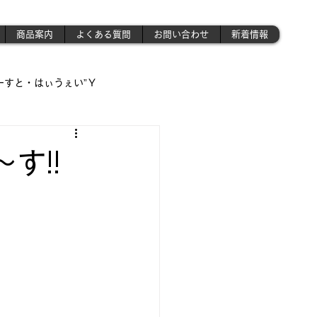
商品案内
よくある質問
お問い合わせ
新着情報
ーすと・はぃうぇい”Ｙ
遊び場!!】
す!!
!!」
さんの作業場 》('ω')ノ
昭和のプラモ少年制作記