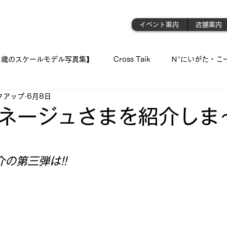
門店
イベント案内
店舗案内
1歳のスケールモデル写真集】
Cross Taik
Ｎ”にいがた・こ
クアップ
6月8日
ockupの音波実習室!!
【王国のオーディオ事情】
【俺の👍 
･ネージュさまを紹介しま～
と評価されています。
「シュウちゃんの部屋!!」
蓄音機
「プラモが好きんがぁ～てぇ
の第三弾は!!
 我が青春のプラ模型 🛥
『モデラーＮ氏の製作記録』
《 おっ
ジェット・モデルよ !! 空へ✈
古いモデルを味わい深く…造る