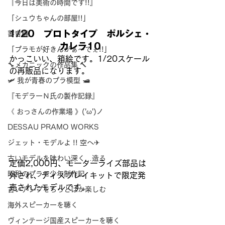
『今日は美術の時間です!!』
「シュウちゃんの部屋!!」
1/20　プロトタイプ　ポルシェ・
蓄音機
カレラ10
「プラモが好きんがぁ～てぇ!!」
かっこいい、箱絵です。1/20スケール
🔧メカニックの作品集 🔨
の再販品になります。
🛩 我が青春のプラ模型 🛥
『モデラーＮ氏の製作記録』
《 おっさんの作業場 》('ω')ノ
DESSAU PRAMO WORKS
ジェット・モデルよ !! 空へ✈
古いモデルを味わい深く…造る
定価2,000円、モーターライズ部品は
昭和のプラモ少年制作記
外され、ディスプレイキットで限定発
売されたモデルです。
古いアンプをちっとばか楽しむ
海外スピーカーを聴く
ヴィンテージ国産スピーカーを聴く