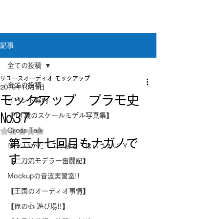
新潟県新潟市江南区｜オーディオ・プラモデル等
のリユース専門店
リユースオーディオ モックアップ
記事
全ての投稿
リユースオーディオ モックアップ
全ての投稿
2019年10月5日
モックアップ プラモ史
イベント案内
№37
【11歳のスケールモデル写真集】
Cross Taik
5つ星のうちNaNと評価されています。
第三十七回目もナガノで
Ｎ”にいがた・こーすと・はぃうぇい”Ｙ
す
【二刀流モデラー奮闘記】
Mockupの音波実習室!!
【王国のオーディオ事情】
【俺の👍 遊び場!!】