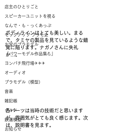
店主のひとりごと
スピーカーユニットを視る
なんで・も・っくあっぷ
ボディラインはとても美しい。まる
モックアップ プラモ史
で、タミヤの製品を見ているような錯
お宝のプラモデル
覚に陥ります。ナガノさんに失礼
『パワーモデル作品集💪』
か…。
ヨンパチ飛行場✈✈✈
オーディオ
プラモデル（模型）
音楽
雑記帳
グルメ
各パーツは当時の技術だと思います
が、雰囲気がとても良く感じます。次
鉄道模型
は、説明書を見ます。
お知らせ