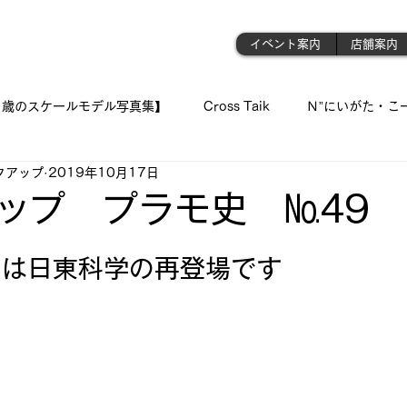
門店
イベント案内
店舗案内
1歳のスケールモデル写真集】
Cross Taik
Ｎ”にいがた・こ
クアップ
2019年10月17日
ockupの音波実習室!!
【王国のオーディオ事情】
【俺の👍 
ップ プラモ史 №49
と評価されています。
「シュウちゃんの部屋!!」
蓄音機
「プラモが好きんがぁ～てぇ
目は日東科学の再登場です
 我が青春のプラ模型 🛥
『モデラーＮ氏の製作記録』
《 おっ
ジェット・モデルよ !! 空へ✈
古いモデルを味わい深く…造る