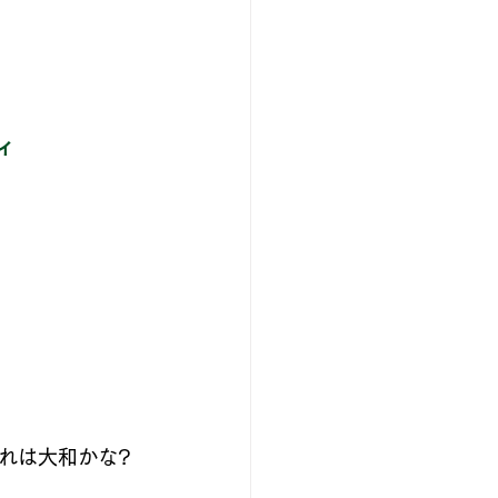
店主のひとりごと
ィ
デル
れは大和かな? 