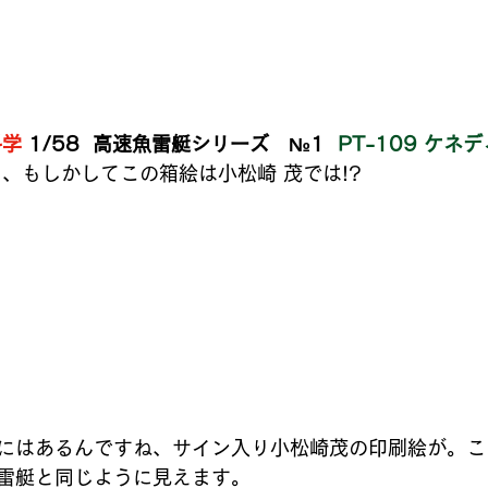
海外スピーカーを聴く
ヴィンテージ国産スピーカーを聴く
科学
 1/58  高速魚雷艇シリーズ   №1  
PT-109 ケネデ
んで・も・っくあっぷ
モックアップ プラモ史
お宝のプラモ
より、もしかしてこの箱絵は小松崎 茂では!?
ンパチ飛行場✈✈✈
にはあるんですね、サイン入り小松崎茂の印刷絵が。こ
雷艇と同じように見えます。