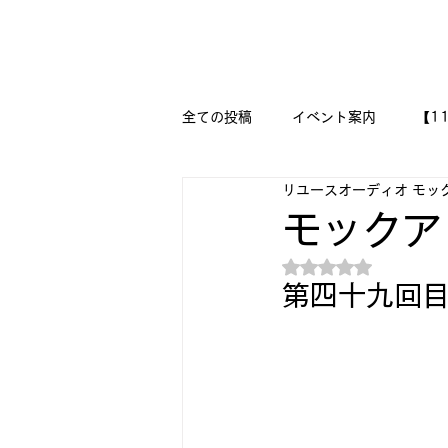
新潟県新潟市江南区｜オーディオ・プラモデル等のリユース専
リユースオーディオ モックアップ
全ての投稿
イベント案内
【1
リユースオーディオ モッ
【二刀流モデラー奮闘記】
M
モックア
5つ星のうちNaN
『今日は美術の時間です!!』
第四十九回
🔧メカニックの作品集 🔨
🛩
DESSAU PRAMO WORKS