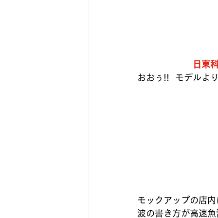
古いアンプをちっとばか楽しむ
日東
スピーカーユニットを視る
な
おおぅ!!  モデル
『パワーモデル作品集💪』
ヨ
モックアップの店内
波の書き方が高速魚