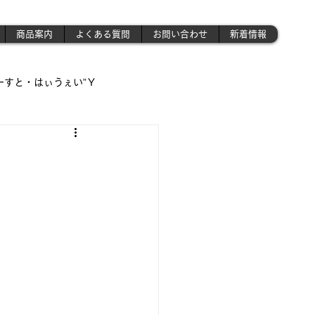
商品案内
よくある質問
お問い合わせ
新着情報
ーすと・はぃうぇい”Ｙ
遊び場!!】
!!」
さんの作業場 》('ω')ノ
昭和のプラモ少年制作記