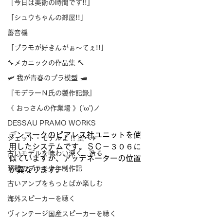
『今日は美術の時間です!!』
「シュウちゃんの部屋!!」
蓄音機
「プラモが好きんがぁ～てぇ!!」
🔧メカニックの作品集 🔨
🛩 我が青春のプラ模型 🛥
『モデラーＮ氏の製作記録』
《 おっさんの作業場 》('ω')ノ
DESSAU PRAMO WORKS
デンマークのピアレス社ユニットを使
ジェット・モデルよ !! 空へ✈
用したシステムです。ＳＣ－３０６に
古いモデルを味わい深く…造る
似ていますが、アッテネーターの位置
昭和のプラモ少年制作記
が異なります。
古いアンプをちっとばか楽しむ
海外スピーカーを聴く
ヴィンテージ国産スピーカーを聴く