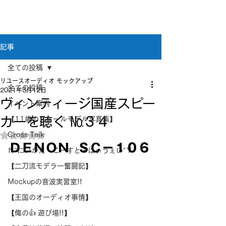
新潟県新潟市江南区｜オーディオ・プラモデル等
のリユース専門店
リユースオーディオ モックアップ
記事
全ての投稿
リユースオーディオ モックアップ
全ての投稿
2021年3月12日
ヴィンティージ国産スピー
イベント案内
カーを聴く №３４
【11歳のスケールモデル写真集】
Cross Taik
5つ星のうちNaNと評価されています。
ＤＥＮＯＮ  ＳＣ－１０６
Ｎ”にいがた・こーすと・はぃうぇい”Ｙ
【二刀流モデラー奮闘記】
Mockupの音波実習室!!
【王国のオーディオ事情】
【俺の👍 遊び場!!】