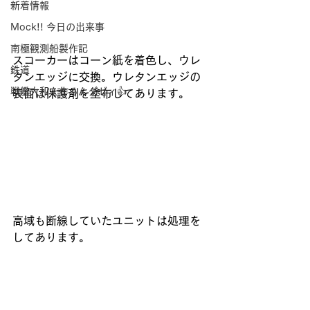
新着情報
Mock!! 今日の出来事
南極観測船製作記
スコーカーはコーン紙を着色し、ウレ
鉄道
タンエッジに交換。ウレタンエッジの
戦艦大和を作るんダゼィ👍
表面は保護剤を塗布してあります。
高域も断線していたユニットは処理を
してあります。