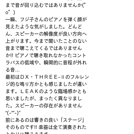
まで音が回り込むではありませんか(゜
o゜)
一瞬、フジ子さんのピアノを弾く顔が
見えたような気がしました。どんど
ん、スピーカーの解像度が良い方向へ
上がります。今まで聞いたことのない
音まで聴こえてくるではありません
か!! ピアノで聴き取れなかったコント
ラバスの低域や、瞬間的に音程が外れ
る音…
最初はＤＸ・ＴＨＲＥＥ-Ⅱのフルレン
ジ的な鳴り方かとも感じましたが違い
ます。ＬＥＡＫのような臨場感かとも
思いましたが、まったく異なりまし
た。スピーカーの存在がありません  
“(-“”-)”
前にあるのは響きの良い「ステージ」
そのものです!! 楽器は全て演奏された