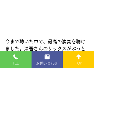
今まで聴いた中で、最高の演奏を聴け
ました。清吾さんのサックスがぶっと
く響きます。ちはるさんのピアノが繊
細に響きます。これは、クロストーク
TEL
お問い合わせ
TOP
のお二人にも聞かせなくては!!
今回は、ＤＥＮＯＮのＳＣ－１０６を
紹介いたしました。残念ながら、ＯＴ