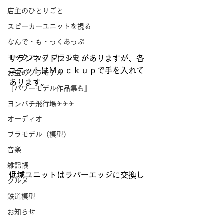
店主のひとりごと
スピーカーユニットを視る
なんで・も・っくあっぷ
モックアップ プラモ史
サランネットにシミがありますが、各
ユニットはＭｏｃｋｕｐで手を入れて
お宝のプラモデル
あります。
『パワーモデル作品集💪』
ヨンパチ飛行場✈✈✈
オーディオ
プラモデル（模型）
音楽
雑記帳
低域ユニットはラバーエッジに交換し
グルメ
鉄道模型
お知らせ