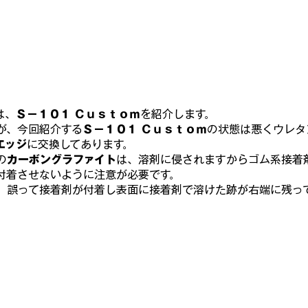
海外スピーカーを聴く
ヴィンテージ国産スピーカーを聴く
んで・も・っくあっぷ
モックアップ プラモ史
お宝のプラモ
は、
Ｓ－１０１ Ｃｕｓｔｏｍ
を紹介します。
が、今回紹介する
Ｓ－１０１ Ｃｕｓｔｏｍ
の状態は悪くウレタ
エッジ
に交換してあります。
ンパチ飛行場✈✈✈
の
カーボングラファイト
は、溶剤に侵されますからゴム系接着
付着させないように注意が必要です。
、誤って接着剤が付着し表面に接着剤で溶けた跡が右端に残っ