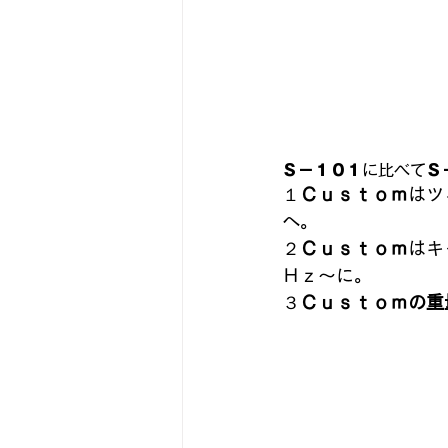
Ｓ－１０１
に比べて
Ｓ
１
Ｃｕｓｔｏｍ
はツ
へ。
２
Ｃｕｓｔｏｍ
はキ
Ｈｚ～に。
３
Ｃｕｓｔｏｍの重