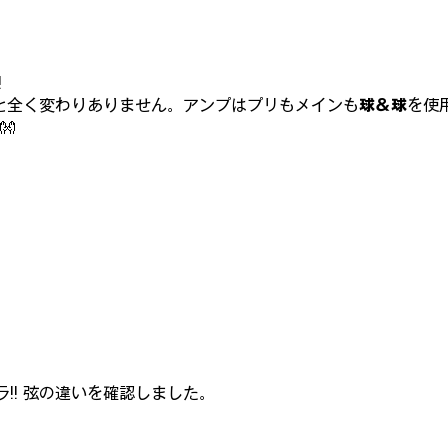
!
と全く変わりありません。アンプはプリもメインも
球＆球
を使
👐
!! 弦の違いを確認しました。