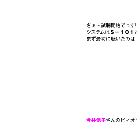
さぁ～試聴開始でっす!
システムは
Ｓ－１０１
まず最初に聴いたのは 
今井信子
さんのビィオラ