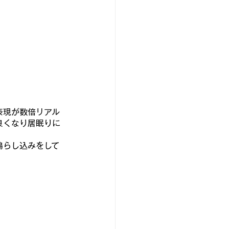
表現が数倍リアル
良くなり居眠りに
鳴らし込みをして
。