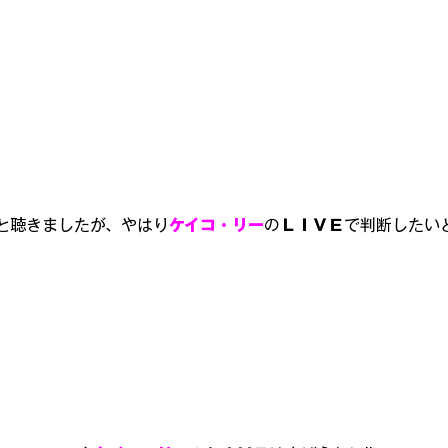
と聴きましたが、やはり
ケイコ・リー
の
ＬＩＶＥ
で判断したい