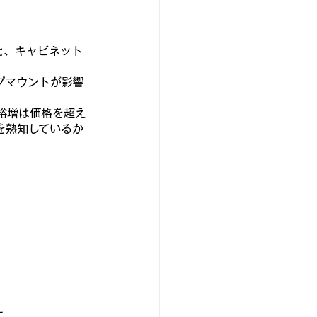
と、キャビネット
プマウントが影響
裕増は価格を超え
を熟知しているか
す。