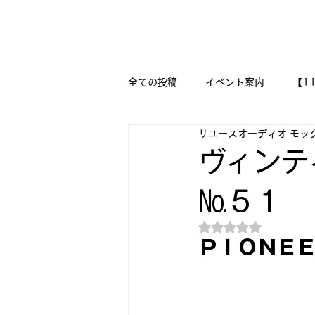
新潟県新潟市江南区｜オーディオ・プラモデル等のリユース専
リユースオーディオ モックアップ
全ての投稿
イベント案内
【1
リユースオーディオ モッ
【二刀流モデラー奮闘記】
M
ヴィンテ
№５１
『今日は美術の時間です!!』
5つ星のうちNaN
ＰＩＯＮＥＥ
🔧メカニックの作品集 🔨
🛩
DESSAU PRAMO WORKS