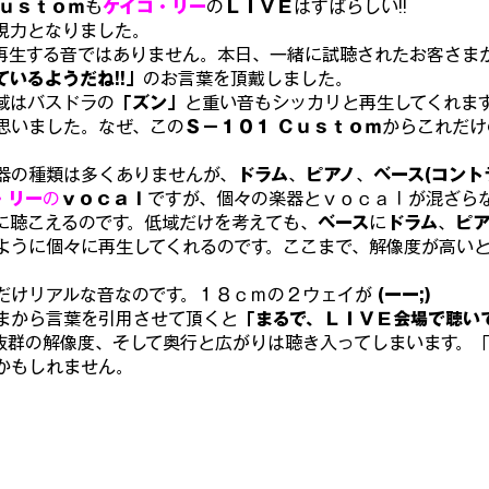
Ｃｕｓｔｏｍ
も
ケイコ・リー
の
ＬＩＶＥ
はすばらしい!!
現力となりました。
再生する音ではありません。本日、一緒に試聴されたお客さま
いるようだね!!」
のお言葉を頂戴しました。
域はバスドラの
「ズン」
と重い音もシッカリと再生してくれま
思いました。なぜ、この
Ｓ－１０１ Ｃｕｓｔｏｍ
からこれだけ
器の種類は多くありませんが、
ドラム
、
ピアノ
、
ベース(コント
・リー
の
ｖｏｃａｌ
ですが、個々の楽器とｖｏｃａｌが混ざら
に聴こえるのです。低域だけを考えても、
ベース
に
ドラム
、
ピア
ように個々に再生してくれるのです。ここまで、解像度が高い
だけリアルな音なのです。１８ｃｍの２ウェイが
 (ーー;)
まから言葉を引用させて頂くと
「まるで、ＬＩＶＥ会場で聴いて
抜群の解像度、そして奥行と広がりは聴き入ってしまいます。「
かもしれません。