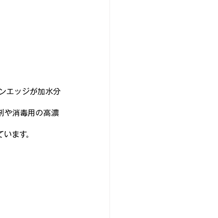
店主のひとりごと
デル
ンエッジが加水分
剤や消毒用の高濃
ています。