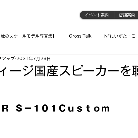
門店
イベント案内
店舗案内
1歳のスケールモデル写真集】
Cross Taik
Ｎ”にいがた・こ
クアップ
2021年7月23日
ockupの音波実習室!!
【王国のオーディオ事情】
【俺の👍 
ィージ国産スピーカーを
「シュウちゃんの部屋!!」
蓄音機
「プラモが好きんがぁ～てぇ
と評価されています。
Ｒ  Ｓ－１０１Ｃｕｓｔｏｍ
 我が青春のプラ模型 🛥
『モデラーＮ氏の製作記録』
《 おっ
ジェット・モデルよ !! 空へ✈
古いモデルを味わい深く…造る