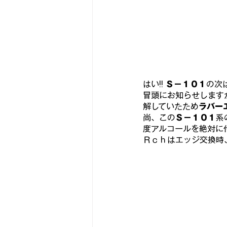
古いアンプをちっとばか楽しむ
スピーカーユニットを視る
な
はい!! 
Ｓ－１０１
の次
冒頭にお知らせします
解していたため
ラバー
『パワーモデル作品集💪』
ヨ
尚、この
Ｓ－１０１
系
度アルコールを絶対に
Ｒｃｈはエッジ交換時