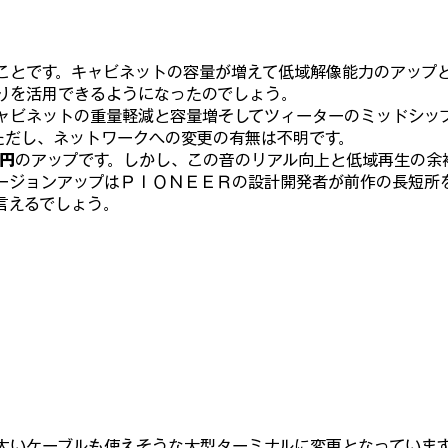
ことです。キャビネットの容量が増えて低域解像能力のアップ
りを活用できるようになったのでしょう。
ャビネットの重量軽減と容量増そしてツィーターのミッドシッ
ただし、ネットワークへの変更の有無は不明です。
０円
のアップです。しかし、この音のリアル向上と低域再生の余
ージョンアップはＰＩＯＮＥＥＲの設計開発者が前作の長短所
言えるでしょう。
太いケーブルも使えそうな大型ターミナルに変更となっていま