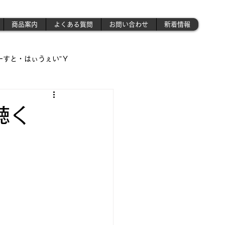
商品案内
よくある質問
お問い合わせ
新着情報
ーすと・はぃうぇい”Ｙ
遊び場!!】
聴く
!!」
さんの作業場 》('ω')ノ
昭和のプラモ少年制作記