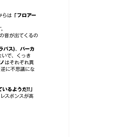
からは
「フロアー
す。
の音が出てくるの
ラバス)
、
パーカ
ないで、くっき
ノ
はそれぞれ異
と逆に不思議にな
いるようだ!!」
レスポンスが高