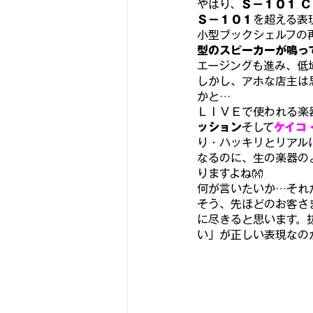
やはり、
Ｓ－１０１ 
Ｓ－１０１
を超える表
小型ブックシェルフの
型のスピーカーが鳴って
エージングも進み、低
しかし、アホな店主は
かと…
ＬＩＶＥで使われる楽
ッション
そして
ケイコ
り・ハッキリとリアル
なるのに、生の楽器の
りますよね👐
何が言いたいか…それ
そう、先ほどのお客さ
に尽きると思います。
い」が正しい表現なの