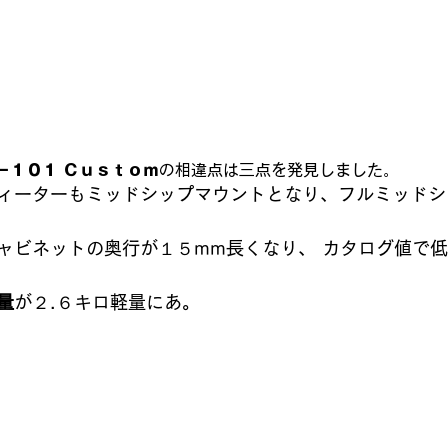
－１０１ Ｃｕｓｔｏｍ
の相違点は三点を発見しました。
ィーターもミッドシップマウントとなり、フルミッドシ
ャビネットの奥行が１５mm長くなり、 カタログ値で
量
が２.６キロ軽量にあ。