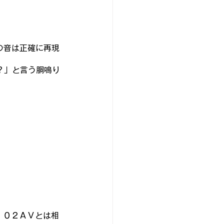
の音は正確に再現
？」と言う胴鳴り
１０２ＡＶとは相