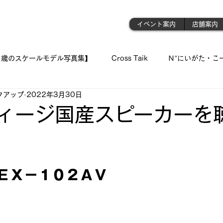
門店
イベント案内
店舗案内
1歳のスケールモデル写真集】
Cross Taik
Ｎ”にいがた・こ
クアップ
2022年3月30日
ockupの音波実習室!!
【王国のオーディオ事情】
【俺の👍 
ィージ国産スピーカーを聴
「シュウちゃんの部屋!!」
蓄音機
「プラモが好きんがぁ～てぇ
と評価されています。
 ＥＸ－１０２ＡＶ
 我が青春のプラ模型 🛥
『モデラーＮ氏の製作記録』
《 おっ
ジェット・モデルよ !! 空へ✈
古いモデルを味わい深く…造る