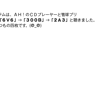
テムは、ＡＨ！のＣＤプレーヤーと管球プリ
「６Ｖ６」
→
「３００Ｂ」
→
「２Ａ３」
と聴きました。
もの四枚です。(@_@)