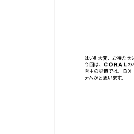
古いアンプをちっとばか楽しむ
スピーカーユニットを視る
な
はい!! 大変、お待たせ
今回は、
ＣＯＲＡＬ
の
『パワーモデル作品集💪』
ヨ
店主の記憶では、ＢＸ
テムかと思います。