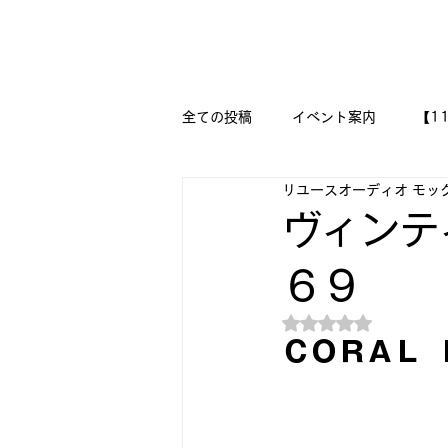
新潟県新潟市江南区｜オーディオ・プラモデル等のリユース専
リユースオーディオ モックアップ
全ての投稿
イベント案内
【1
リユースオーディオ モッ
【二刀流モデラー奮闘記】
M
ヴィンテ
６９
『今日は美術の時間です!!』
5つ星のうちNaN
ＣＯＲＡＬ 
🔧メカニックの作品集 🔨
🛩
DESSAU PRAMO WORKS