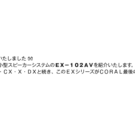
海外スピーカーを聴く
ヴィンテージ国産スピーカーを聴く
んで・も・っくあっぷ
モックアップ プラモ史
お宝のプラモ
いたしました 👐
小型スピーカーシステムの
ＥＸ－１０２ＡＶ
を紹介いたします
ンパチ飛行場✈✈✈
・ＣＸ・Ｘ・ＤＸと続き、このＥＸシリーズがＣＯＲＡＬ最後