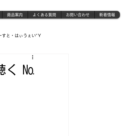
商品案内
よくある質問
お問い合わせ
新着情報
ーすと・はぃうぇい”Ｙ
遊び場!!】
く №
!!」
さんの作業場 》('ω')ノ
昭和のプラモ少年制作記