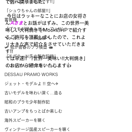
『今日は美術の時間です!!』
て店へ戻りました。
「シュウちゃんの部屋!!」
 今日はラッキーなことにお店の女将さ
蓄音機
ん
Aさま
とお話がはずみ、この世界一美
「プラモが好きんがぁ～てぇ!!」
味しい大判焼きをMockのHPで紹介す
るご許可を頂戴しましたので、これよ
🔧メカニックの作品集 🔨
り大きな声で紹介をさせていただきま
🛩 我が青春のプラ模型 🛥
す!!
『モデラーＮ氏の製作記録』
では早速!! 「世界一美味い!!大判焼き」
のお店から紹介をいたします👍
《 おっさんの作業場 》('ω')ノ
DESSAU PRAMO WORKS
ジェット・モデルよ !! 空へ✈
古いモデルを味わい深く…造る
昭和のプラモ少年制作記
古いアンプをちっとばか楽しむ
海外スピーカーを聴く
ヴィンテージ国産スピーカーを聴く