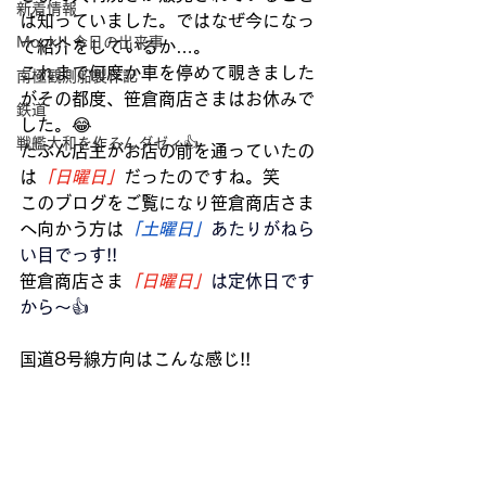
新着情報
は知っていました。ではなぜ今になっ
Mock!! 今日の出来事
て紹介をしているか…。
これまで何度か車を停めて覗きました
南極観測船製作記
がその都度、笹倉商店さまはお休みで
鉄道
した。😂
戦艦大和を作るんダゼィ👍
たぶん店主がお店の前を通っていたの
は
「日曜日」
だったのですね。笑
このブログをご覧になり笹倉商店さま
へ向かう方は
「土曜日」
あたりがねら
い目でっす!!
笹倉商店さま
「日曜日」
は定休日です
から～👍
国道8号線方向はこんな感じ!!