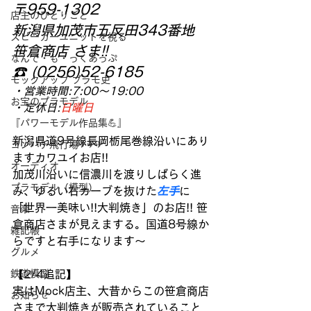
〒959-1302
店主のひとりごと
新潟県加茂市五反田343番地
スピーカーユニットを視る
笹倉商店 さま!!
なんで・も・っくあっぷ
☎ (0256)52-6185
モックアップ プラモ史
・営業時間:7:00～19:00
お宝のプラモデル
・定休日:
日曜日
『パワーモデル作品集💪』
新潟県道9号線長岡栃尾巻線沿いにあり
ヨンパチ飛行場✈✈✈
ますカワユイお店!!
オーディオ
加茂川沿いに信濃川を渡りしばらく進
プラモデル（模型）
み、ゆるい右カーブを抜けた
左手
に
「世界一美味い!!大判焼き」のお店!! 笹
音楽
倉商店さまが見えまする。国道8号線か
雑記帳
らですと右手になります～
グルメ
鉄道模型
【2/4追記】
実はMock店主、大昔からこの笹倉商店
お知らせ
さまで大判焼きが販売されていること