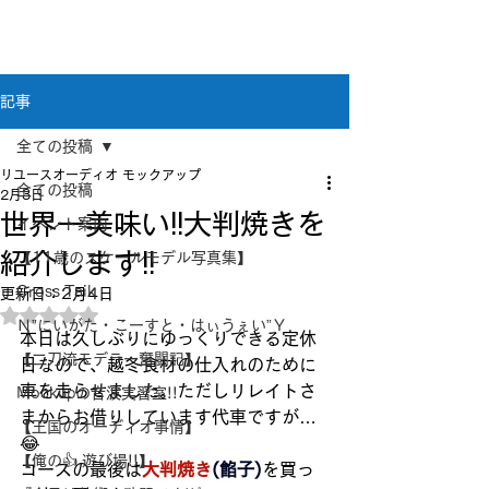
新潟県新潟市江南区｜オーディオ・プラモデル等
のリユース専門店
リユースオーディオ モックアップ
記事
全ての投稿
リユースオーディオ モックアップ
全ての投稿
2月3日
世界一美味い!!大判焼きを
イベント案内
紹介します!!
【11歳のスケールモデル写真集】
Cross Taik
更新日：
2月4日
5つ星のうちNaNと評価されています。
Ｎ”にいがた・こーすと・はぃうぇい”Ｙ
本日は久しぶりにゆっくりできる定休
【二刀流モデラー奮闘記】
日なので、越冬食材の仕入れのために
車を走らせました。ただしリレイトさ
Mockupの音波実習室!!
まからお借りしています代車ですが…
【王国のオーディオ事情】
😂
【俺の👍 遊び場!!】
コースの最後は
大判焼き
(餡子)
を買っ