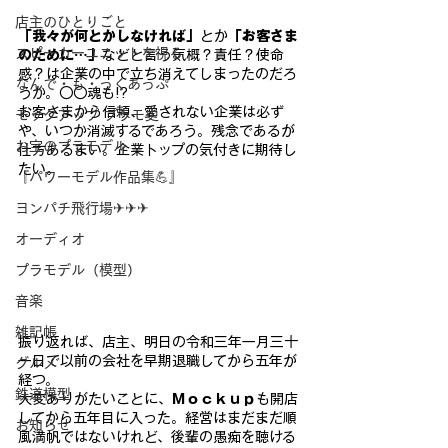
店主のひとりごと
「我々が何とかしなければ」
とか
「お客さま
スピーカーユニットを視る
のために…」
などと言う
気概？責任？使命
感？
は企業の中で立ち消えてしまったのだろ
なんで・も・っくあっぷ
うか。〇〇魂も!?
お客さまから信頼、愛さ
れない企業
は必ず
モックアップ プラモ史
や、いつか消滅するであろう。残念であるが
お宝のプラモデル
仕方あるまい。企業トップの気付きに期待し
たい。
『パワーモデル作品集💪』
ヨンパチ飛行場✈✈✈
オーディオ
プラモデル（模型）
音楽
雑記帳
振り返れば、店主、明日の令和三年一月三十
一日で以前の会社を早期退職してから五年が
グルメ
経つ。
鉄道模型
大変ありがたいことに、
Ｍｏｃｋｕｐ
も開店
してから五年目に入った。経営はまだまだ順
お知らせ
風満帆ではないけれど、後輩の愚痴を聴ける