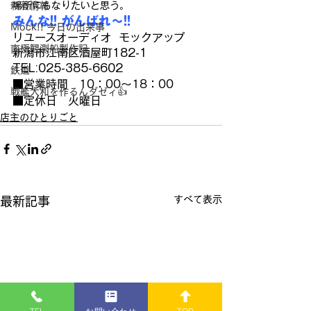
新着情報
場所にもなりたいと思う。
みんな!! がんばれ～!!
Mock!! 今日の出来事
リユースオーディオ  モックアップ
南極観測船製作記
新潟市江南区酒屋町182-1
TEL:025-385-6602
鉄道
■営業時間　10：00～18：00 
戦艦大和を作るんダゼィ👍
■定休日　火曜日
店主のひとりごと
すべて表示
最新記事