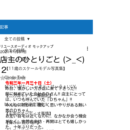
新潟県新潟市江南区｜オーディオ・プラモデル等
のリユース専門店
リユースオーディオ モックアップ
記事
全ての投稿
リユースオーディオ モックアップ
全ての投稿
2021年1月31日
店主のひとりごと (>_<)
イベント案内
２
【11歳のスケールモデル写真集】
Cross Taik
5つ星のうちNaNと評価されています。
令和三年一月三十日
（土）
Ｎ”にいがた・こーすと・はぃうぇい”Ｙ
昨日、懐かしい方が店に来て下さった!!
前に努めていた会社のＤさん!! 店主にとって
【二刀流モデラー奮闘記】
は、いつも呼んでいた「Ｄちゃん」!!
Mockupの音波実習室!!
みんなに好かれ、優しく思いやりがある熱い
男のＤちゃん。
【王国のオーディオ事情】
お互い自宅は近くなのに、なかなか会う機会
がなく、突然の来訪・再開はとても嬉しかっ
【俺の👍 遊び場!!】
た。十年ぶりだった。