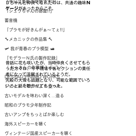
『今日は美術の時間です!!』
Ｄちゃんと仲良くなれたのは、共通の趣味
Ｎ
ゲージ
があったからこそ。
「シュウちゃんの部屋!!」
蓄音機
「プラモが好きんがぁ～てぇ!!」
🔧メカニックの作品集 🔨
🛩 我が青春のプラ模型 🛥
『モデラーＮ氏の製作記録』
昔話に花も咲いたが、当時仲良くさせてもら
《 おっさんの作業場 》('ω')ノ
った方々は、今や現場や各セクションの責任
者になって活躍されているようだ。
DESSAU PRAMO WORKS
先般の大雪も話題となり、可能な範囲でいろ
いろと話を聴かせてもらった。
ジェット・モデルよ !! 空へ✈
古いモデルを味わい深く…造る
昭和のプラモ少年制作記
古いアンプをちっとばか楽しむ
海外スピーカーを聴く
ヴィンテージ国産スピーカーを聴く