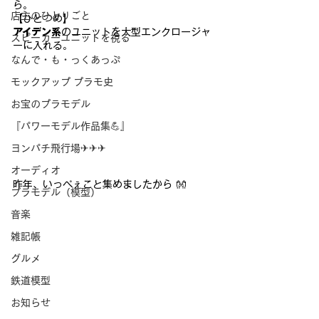
ら。
店主のひとりごと
【ひとつめ】
アイデン系
のユニットを大型エンクロージャ
スピーカーユニットを視る
ーに入れる。
なんで・も・っくあっぷ
モックアップ プラモ史
お宝のプラモデル
『パワーモデル作品集💪』
ヨンパチ飛行場✈✈✈
オーディオ
昨年、いっぺぇこと集めましたから 👐
プラモデル（模型）
音楽
雑記帳
グルメ
鉄道模型
お知らせ