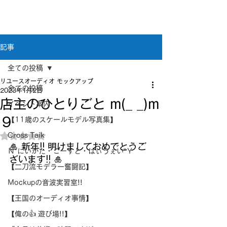
新潟県新潟市江南区｜オーディオ・プラモデル等
のリユース専門店
リユースオーディオ モックアップ
記事
全ての投稿
リユースオーディオ モックアップ
全ての投稿
2023年1月2日
店主のひとりごと m(_ _)m
イベント案内
９
【11歳のスケールモデル写真集】
Cross Taik
5つ星のうちNaNと評価されています。
🎍 新年!! 明けましておめでとうご
Ｎ”にいがた・こーすと・はぃうぇい”Ｙ
ざいます!! 🎍
【二刀流モデラー奮闘記】
Mockupの音波実習室!!
【王国のオーディオ事情】
【俺の👍 遊び場!!】