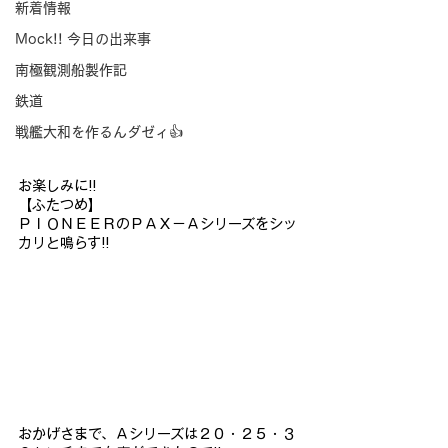
新着情報
Mock!! 今日の出来事
南極観測船製作記
鉄道
戦艦大和を作るんダゼィ👍
お楽しみに!!
【ふたつめ】
ＰＩＯＮＥＥＲのＰＡＸ－Ａシリーズをシッ
カリと鳴らす!!
おかげさまで、Ａシリーズは２０・２５・３