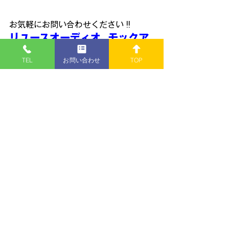
お気軽にお問い合わせください !!
リユースオーディオ  モックア
ップ
TEL
お問い合わせ
TOP
〒950-0324新潟市江南区酒屋町182-
1
TEL: 
025-385-6602
■営業時間　10：00～18：00
■定休日  火曜日
店主のひとりごと
すべて表示
最新記事