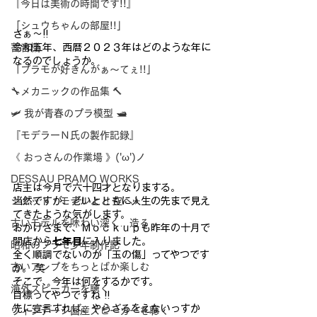
『今日は美術の時間です!!』
「シュウちゃんの部屋!!」
さぁ～!!
令和五年、西暦２０２３年はどのような年に
蓄音機
なるのでしょうか。
「プラモが好きんがぁ～てぇ!!」
🔧メカニックの作品集 🔨
🛩 我が青春のプラ模型 🛥
『モデラーＮ氏の製作記録』
《 おっさんの作業場 》('ω')ノ
DESSAU PRAMO WORKS
店主は今月で六十四才となりまする。
当然ですが、老いとともに人生の先まで見え
ジェット・モデルよ !! 空へ✈
てきたような気がします。
古いモデルを味わい深く…造る
おかげさまで、Ｍｏｃｋｕｐも昨年の十月で
開店から
七年目
に入りました。
昭和のプラモ少年制作記
全く順調でないのが「玉の傷」ってやつです
古いアンプをちっとばか楽しむ
か。 笑
そこで、今年は何をするかです。
海外スピーカーを聴く
目標ってやつですね !!
先に宣言すれば、やらざるをえないっすか
ヴィンテージ国産スピーカーを聴く