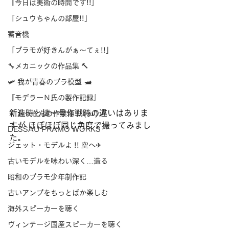
『今日は美術の時間です!!』
「シュウちゃんの部屋!!」
蓄音機
「プラモが好きんがぁ～てぇ!!」
🔧メカニックの作品集 🔨
🛩 我が青春のプラ模型 🛥
『モデラーＮ氏の製作記録』
新造時と捷一号作戦時の違いはありま
《 おっさんの作業場 》('ω')ノ
すが ほぼほぼ同じ角度で撮ってみまし
DESSAU PRAMO WORKS
た。
ジェット・モデルよ !! 空へ✈
古いモデルを味わい深く…造る
昭和のプラモ少年制作記
古いアンプをちっとばか楽しむ
海外スピーカーを聴く
ヴィンテージ国産スピーカーを聴く