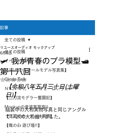
新潟県新潟市江南区｜オーディオ・プラモデル等
のリユース専門店
リユースオーディオ モックアップ
記事
全ての投稿
リユースオーディオ モックアップ
全ての投稿
6月6日
🛩 我が青春のプラ模型🛥
イベント案内
第十八回
【11歳のスケールモデル写真集】
Cross Taik
5つ星のうちNaNと評価されています。
【令和八年五月三十日(土曜
Ｎ”にいがた・こーすと・はぃうぇい”Ｙ
日)】
【二刀流モデラー奮闘記】
Mockupの音波実習室!!
艤装中の大和実物写真と同じアングル
【王国のオーディオ事情】
で1/200大和撮りました。
【俺の👍 遊び場!!】