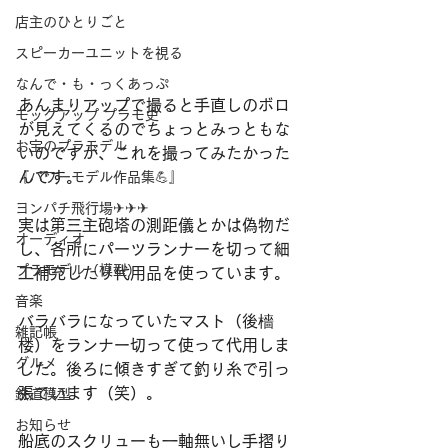
店主のひとりごと
スピーカーユニットを視る
なんで・も・っくあっぷ
あんまりアップで撮ると手直しのボロ
モックアップ プラモ史
が見えてくるのでちょっとみっともな
お宝のプラモデル
いのですが、これを撮ってみたかった
んです。
『パワーモデル作品集💪』
ヨンパチ飛行場✈✈✈
実は第三主砲塔の測距儀とかは偽物だ
オーディオ
し、各所にパーツランナーを切って細
プラモデル（模型）
工補充したり代用品を使っています。
音楽
バラバラになっていたマスト（後檣
雑記帳
楼）をランナー切って使って代用しま
グルメ
した。後ろに傾きすぎて釣り糸で引っ
張ています（笑）。
鉄道模型
お知らせ
船底のスクリューも一軸無いし手摺り