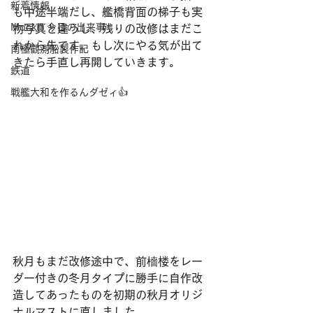
新着情報
も中途半端だし、艦橋背面の梯子も実
Mock!! 今日の出来事
物写真と違うし、残りの改修はまだこ
れから先です。もし次にやる気が出て
南極観測船製作記
きたら手直し再開していきます。
鉄道
戦艦大和を作るんダゼィ👍
秋月もまだ改修途中で、前檣楼をレー
ダー付きの冬月タイプに勝手に自作改
造してあったものを初期の秋月オリジ
ナルマストに直しました。