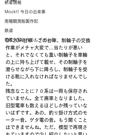
新着情報
Mock!! 今日の出来事
南極観測船製作記
鉄道
戦艦大和を作るんダゼィ👍
DT20A台車：この台車、制輪子の交換
作業がメチャ大変で…当たりが悪い
と、それでなくても重い制輪子を車輪
の上に持ち上げて載せ、その制輪子を
滑らせながら下に降ろし、制輪子を受
ける靴に入れなければなりませんでし
た。
残念なことに７０系は一両も保存され
ていません。全て廃車となりました。
旧型電車も数えるほどしか残っていな
いはずです。あの、釣り掛け方式のモ
ーター音。ゲタ電の音。もう聞くこと
はできませんね。ただ、模型で再現さ
れていますので少し紹介したいと思い