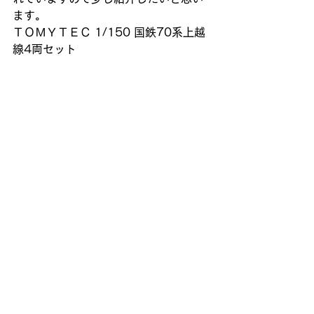
ます。
ＴＯＭＹＴＥＣ 1/150 国鉄70系上越
線4両セット