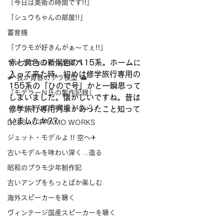
『今日は美術の時間です!!』
「シュウちゃんの部屋!!」
蓄音機
「プラモが好きんがぁ～てぇ!!」
赤と黄色の新潟色の115系。ホームに
🔧メカニックの作品集 🔨
入って来た時、初めは修学旅行専用の
🛩 我が青春のプラ模型 🛥
155系の「ひので号」かと一瞬思って
『モデラーＮ氏の製作記録』
しまいました。懐かしいですね。昔は
《 おっさんの作業場 》('ω')ノ
修学旅行専用列車があったこと知って
いましたか??
DESSAU PRAMO WORKS
ジェット・モデルよ !! 空へ✈
古いモデルを味わい深く…造る
昭和のプラモ少年制作記
古いアンプをちっとばか楽しむ
海外スピーカーを聴く
ヴィンテージ国産スピーカーを聴く