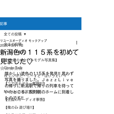
新潟県新潟市江南区｜オーディオ・プラモデル等
のリユース専門店
リユースオーディオ モックアップ
記事
全ての投稿
リユースオーディオ モックアップ
全ての投稿
2020年2月11日
新潟色の１１５系を初めて
イベント案内
見ました♡
【11歳のスケールモデル写真集】
Cross Taik
5つ星のうちNaNと評価されています。
懐かしい塗色の115系を発見!! 思わず
Ｎ”にいがた・こーすと・はぃうぇい”Ｙ
写真を撮りました。ＪａｚｚＬｉｖｅ
【二刀流モデラー奮闘記】
の帰りに新潟駅で帰りの列車を待って
Mockupの音波実習室!!
いたところ、反対側のホームに到着し
たのです!!
【王国のオーディオ事情】
【俺の👍 遊び場!!】