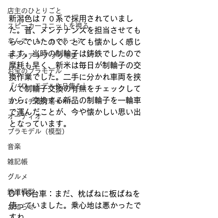
店主のひとりごと
新潟色は７０系で採用されていまし
スピーカーユニットを視る
た。昔、メンテナンスを担当させても
なんで・も・っくあっぷ
らっていたので、とても懐かしく感じ
ます。当時の制輪子は鋳鉄でしたので
モックアップ プラモ史
摩耗も早く、新米は毎日が制輪子の交
お宝のプラモデル
換作業でした。二手に分かれ車両を挟
『パワーモデル作品集💪』
んで制輪子交換の有無をチェックして
から、交換する新品の制輪子を一輪車
ヨンパチ飛行場✈✈✈
で運んだことが、今や懐かしい思い出
オーディオ
となっています。
プラモデル（模型）
音楽
雑記帳
グルメ
鉄道模型
DT16台車：まだ、枕ばねに板ばねを
使っていました。乗心地は悪かったで
お知らせ
すね。