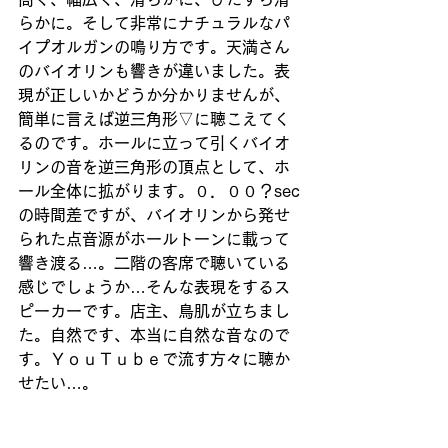
らかに。そして非常にナチュラルなパ
イプオルガンの鳴り方です。天満さん
のバイオリンも響きが違いました。表
現が正しいかどうか分かりませんが、
簡単に言えば逆三角形▽に聴こえてく
るのです。ホールに立って引くバイオ
リンの音を逆三角形の頂点として、ホ
ール全体に拡がります。０．００？sec
の時間差ですが、バイオリンから発せ
られた点音源がホールトーンに載って
響き渡る…。二階の客席で聴いている
感じでしょうか…そんな表現をするス
ピーカーです。店主、鳥肌が立ちまし
た。自然です、本当に自然な音なので
す。ＹｏｕＴｕｂｅで流す方々に聴か
せたい…。