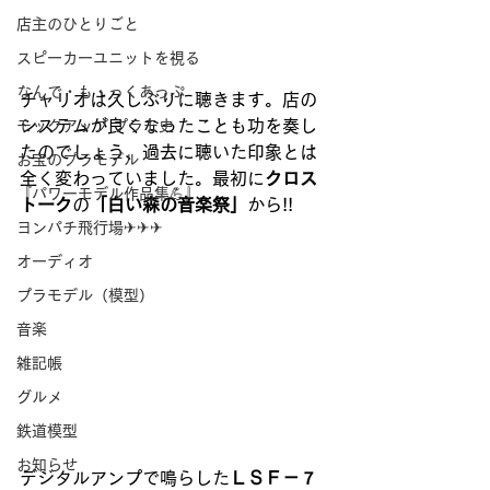
店主のひとりごと
スピーカーユニットを視る
なんで・も・っくあっぷ
チャリオは久しぶりに聴きます。店の
システムが良くなったことも功を奏し
モックアップ プラモ史
たのでしょう、過去に聴いた印象とは
お宝のプラモデル
全く変わっていました。最初に
クロス
『パワーモデル作品集💪』
トーク
の
「白い森の音楽祭」
から!!
ヨンパチ飛行場✈✈✈
オーディオ
プラモデル（模型）
音楽
雑記帳
グルメ
鉄道模型
お知らせ
デジタルアンプで鳴らした
ＬＳＦ－７