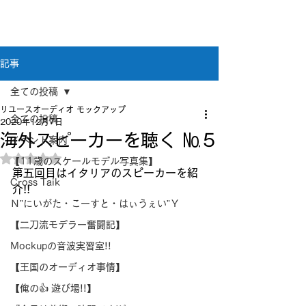
新潟県新潟市江南区｜オーディオ・プラモデル等
のリユース専門店
リユースオーディオ モックアップ
記事
全ての投稿
リユースオーディオ モックアップ
全ての投稿
2020年12月7日
海外スピーカーを聴く №５
イベント案内
5つ星のうちNaNと評価されています。
【11歳のスケールモデル写真集】
第五回目はイタリアのスピーカーを紹
Cross Taik
介!!
Ｎ”にいがた・こーすと・はぃうぇい”Ｙ
【二刀流モデラー奮闘記】
Mockupの音波実習室!!
【王国のオーディオ事情】
【俺の👍 遊び場!!】