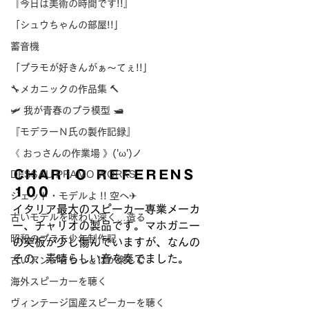
『今日は美術の時間です!!』
「シュウちゃんの部屋!!」
蓄音機
「プラモが好きんがぁ～てぇ!!」
🔧メカニックの作品集 🔨
🛩 我が青春のプラ模型 🛥
『モデラーＮ氏の製作記録』
《 おっさんの作業場 》('ω')ノ
ＣＨＡＲＩＯ  ＲＥＦＥＲＥＮＳ 
DESSAU PRAMO WORKS
１００
ジェット・モデルよ !! 空へ✈
イタリア最大のスピーカー専業メーカ
古いモデルを味わい深く…造る
ー、チャリオの製品です。マホガニー
昭和のプラモ少年制作記
の突板が少し傷んでいますが、なんの
その、素晴らしい音を奏でました。
古いアンプをちっとばか楽しむ
海外スピーカーを聴く
ヴィンテージ国産スピーカーを聴く