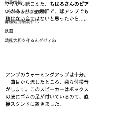
新着情報
７７
から聴こえた、
ちはるさんのピア
ノ
があまりにも新鮮で、球アンプでも
Mock!! 今日の出来事
聴けない音ではないと思ったから…。
南極観測船製作記
鉄道
戦艦大和を作るんダゼィ👍
アンプのウォーミングアップは十分。
一曲目から流したところ、嫌な付帯音
がします。このスピーカーはボックス
の底にゴムの足が付いているので、直
接スタンドに置きました。