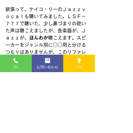
欲張って、ケイコ・リーのＪａｚｚｖ
ｏｃａｌも聴いてみました。ＬＳＦ－
７７７で聴いた、少し鼻づまりの乾い
た声は聴こえましたが、各楽器が、Ｊ
ａｚｚが、
ほんわか
聴こえます。スピ
ーカーをジャンル別に○○用と分ける
つもりはありませんが、このリファレ
ンス１００はホール録音用でしょうか
(笑)
TEL
お問い合わせ
TOP