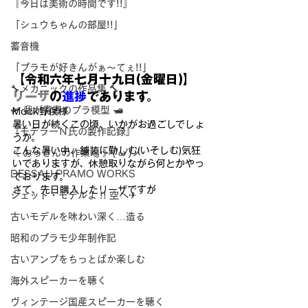
『今日は美術の時間です!!』
「シュウちゃんの部屋!!」
蓄音機
「プラモが好きんがぁ～てぇ!!」
【令和六年七月十九日(金曜日)】
🔧メカニックの作品集 🔨
リーザ
の
進捗
であります。
🛩 我が青春のプラ模型 🛥
Mock野俣様
暑い日が続くこの頃、いかがお過ごしでしょ
『モデラーＮ氏の製作記録』
うか。
こんな暑い中、舗装に勤しむ(いそしむ)気狂
《 おっさんの作業場 》('ω')ノ
いでありますが、休憩取りながら
何とかやっ
DESSAU PRAMO WORKS
ております。
さて、先日購入したリーザですが
ジェット・モデルよ !! 空へ✈
古いモデルを味わい深く…造る
昭和のプラモ少年制作記
古いアンプをちっとばか楽しむ
海外スピーカーを聴く
ヴィンテージ国産スピーカーを聴く