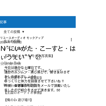
新潟県新潟市江南区｜オーディオ・プラモデル等
のリユース専門店
リユースオーディオ モックアップ
記事
全ての投稿
リユースオーディオ モックアップ
全ての投稿
2024年7月20日
Ｎ”にいがた・こーすと・は
イベント案内
ぃうぇい”Ｙ ㉗
【11歳のスケールモデル写真集】
Cross Taik
5つ星のうちNaNと評価されています。
今日は静かな土曜日です。
Ｎ”にいがた・こーすと・はぃうぇい”Ｙ
連日のムンムン・蒸し蒸しで、皆さまはさぞ
かしお疲れでしょう!!
【二刀流モデラー奮闘記】
ゆっくりと体力を回復させて下さいね !!
Mockupの音波実習室!!
昨夜、
Ｓさま
から近況をメールで頂戴いたし
ましたので紹介をさせて頂きます。👐
【王国のオーディオ事情】
【俺の👍 遊び場!!】