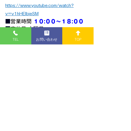
https://www.youtube.com/watch?
v=v1hHEIbieSM
■
営業時間 
１０:００～１８:００
■
定休日 
火曜日
※
火曜日
が
祭日
の場合は
営業
いた
TEL
お問い合わせ
TOP
します
Ｎ”にいがた・こーすと・はぃうぇい”Ｙ
プラモデル（模型）
お知らせ
すべて表示
最新記事