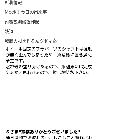
新着情報
Mock!! 今日の出来事
南極観測船製作記
鉄道
戦艦大和を作るんダゼィ👍
ホイール固定のプラパーツのシャフトは強度
が無く歪んでしまうた
め、真鍮線に置き換え
予定です。
窓枠等の塗り分けあるので、来週末には完成
するかと思われるので
、暫しお待ち下さい。
Ｓさま!!
投稿ありがとうございました!!
連日激務でお疲れの中、しこしこと製作され