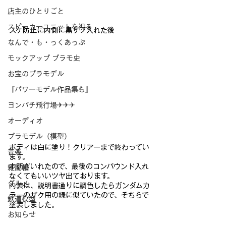
店主のひとりごと
スピーカーユニットを視る
スケ防止に内側に黒サフ入れた
後
なんで・も・っくあっぷ
モックアップ プラモ史
お宝のプラモデル
『パワーモデル作品集💪』
ヨンパチ飛行場✈✈✈
オーディオ
プラモデル（模型）
ボディは白に塗り！クリアーまで終わってい
音楽
ます。
中研ぎいれたので、最後のコンパウンド入れ
雑記帳
なくてもいいツヤ出て
おります。
グルメ
内装は、説明書通りに調色したらガンダムカ
ラーのザク用の緑に似
ていたので、そちらで
鉄道模型
塗装しました。
お知らせ