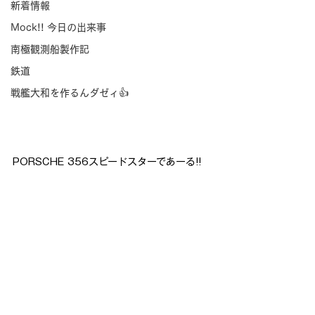
新着情報
Mock!! 今日の出来事
南極観測船製作記
鉄道
戦艦大和を作るんダゼィ👍
PORSCHE 356スピードスター
であーる!!