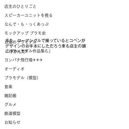
店主のひとりごと
スピーカーユニットを視る
なんで・も・っくあっぷ
モックアップ プラモ史
また、ローアングルで撮っているとコペンが
お宝のプラモデル
デザインのお手本にしただろう車も店主の頭
『パワーモデル作品集💪』
に浮かんだ!!
ヨンパチ飛行場✈✈✈
オーディオ
プラモデル（模型）
音楽
雑記帳
グルメ
鉄道模型
お知らせ