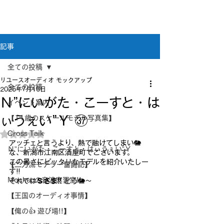
新潟県新潟市江南区｜オーディオ・プラモデル等
のリユース専門店
リユースオーディオ モックアップ
記事
全ての投稿
リユースオーディオ モックアップ
全ての投稿
2025年7月16日
Ｎ”にいがた・こーすと・は
イベント案内
ぃうぇい”Ｙ ㊲
【11歳のスケールモデル写真集】
Cross Taik
5つ星のうちNaNと評価されています。
アッチェと言うより、熱で融けてしまい🐘
Ｎ”にいがた・こーすと・はぃうぇい”Ｙ
な、新潟市江南区酒屋町でございます。
この暑さにピッタリなモデルを紹介いたしー
【二刀流モデラー奮闘記】
す!!
Mockupの音波実習室!!
それでは
Ｓさま!!
 どう🐘～
【王国のオーディオ事情】
【俺の👍 遊び場!!】