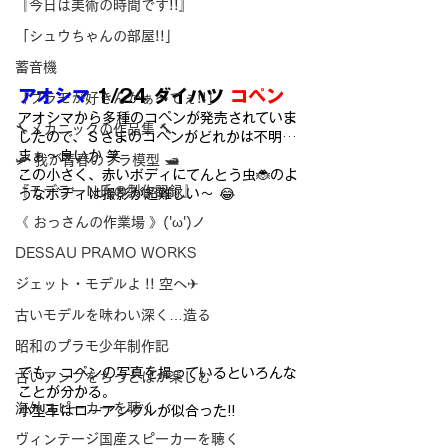
『今日は美術の時間です!!』
「シュウちゃんの部屋!!」
蓄音機
アオシマ
 1/24 ダイハツ 
コペン
「プラモが好きんがぁ～てぇ!!」
アオシマから多種のコペンが発売されていま
🔧メカニックの作品集 🔨
したので、Ｓさまのコペンがどれかは不明…
まぁ～良いか 笑
🛩 我が青春のプラ模型 🛥
この小さく、赤いボディにてんとう虫🐞のよ
『モデラーＮ氏の製作記録』
うなボディは撮影が超難しい～ 😂
《 おっさんの作業場 》('ω')ノ
DESSAU PRAMO WORKS
ジェット・モデルよ !! 空へ✈
古いモデルを味わい深く…造る
昭和のプラモ少年制作記
でも、コペンの写真を撮っているといろんな
古いアンプをちっとばか楽しむ
ことが分かる。
海外スピーカーを聴く
小型車はローアングルが似合った!!
ヴィンテージ国産スピーカーを聴く