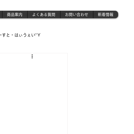
商品案内
よくある質問
お問い合わせ
新着情報
ーすと・はぃうぇい”Ｙ
遊び場!!】
!!」
さんの作業場 》('ω')ノ
昭和のプラモ少年制作記