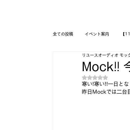
新潟県新潟市江南区｜オーディオ・プラモデル等のリユース専
リユースオーディオ モックアップ
全ての投稿
イベント案内
【1
リユースオーディオ モッ
【二刀流モデラー奮闘記】
M
Mock!
5つ星のうちNaN
『今日は美術の時間です!!』
寒い!寒い!!一日と
昨日Mockでは二
🔧メカニックの作品集 🔨
🛩
DESSAU PRAMO WORKS