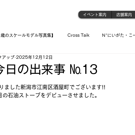
門店
イベント案内
店舗案内
1歳のスケールモデル写真集】
Cross Taik
Ｎ”にいがた・こ
クアップ
2025年12月12日
ockupの音波実習室!!
【王国のオーディオ事情】
【俺の👍 
! 今日の出来事 №13
と評価されています。
「シュウちゃんの部屋!!」
蓄音機
「プラモが好きんがぁ～てぇ
なりました新潟市江南区酒屋町でございます!!
台目の石油ストーブをデビューさせました。
 我が青春のプラ模型 🛥
『モデラーＮ氏の製作記録』
《 おっ
ジェット・モデルよ !! 空へ✈
古いモデルを味わい深く…造る